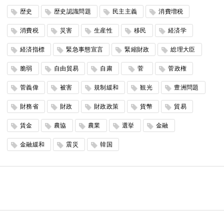
歴史
歴史認識問題
民主主義
消費増税
消費税
災害
生産性
移民
経済学
経済指標
緊急事態宣言
緊縮財政
総理大臣
脆弱
自由貿易
自粛
菅
菅政権
菅義偉
被害
規制緩和
観光
豊洲問題
財務省
財政
財政政策
貨幣
貿易
賃金
農協
農業
選挙
金融
金融緩和
震災
韓国