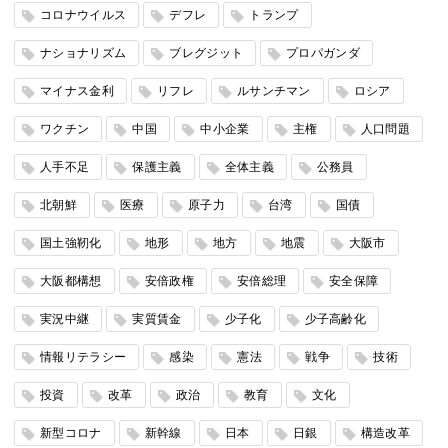
コロナウイルス
デフレ
トランプ
ナショナリズム
ブレグジット
プロパガンダ
マイナス金利
リフレ
ルサンチマン
ロシア
ワクチン
中国
中小企業
主権
人口問題
人手不足
保護主義
全体主義
公務員
北朝鮮
医療
原子力
台湾
国債
国土強靭化
地形
地方
地震
大阪市
大阪都構想
安倍政権
安倍総理
安全保障
実況中継
実質賃金
少子化
少子高齢化
情報リテラシー
感染
憲法
戦争
技術
投資
改革
政治
教育
文化
新型コロナ
新幹線
日本
日銀
構造改革