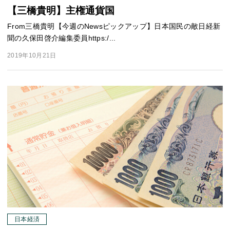
【三橋貴明】主権通貨国
From三橋貴明【今週のNewsピックアップ】日本国民の敵日経新
聞の久保田啓介編集委員https:/...
2019年10月21日
日本経済