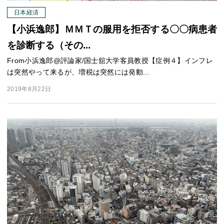
日本経済
【小浜逸郎】ＭＭＴの服用を拒否する〇〇病患者
を診断する（その...
From小浜逸郎@評論家/国士舘大学客員教授【症例４】インフレ
は突然やって来るが、増税は突然には発動...
2019年8月22日