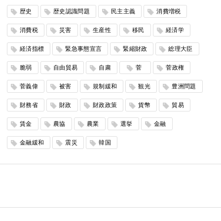
歴史
歴史認識問題
民主主義
消費増税
消費税
災害
生産性
移民
経済学
経済指標
緊急事態宣言
緊縮財政
総理大臣
脆弱
自由貿易
自粛
菅
菅政権
菅義偉
被害
規制緩和
観光
豊洲問題
財務省
財政
財政政策
貨幣
貿易
賃金
農協
農業
選挙
金融
金融緩和
震災
韓国