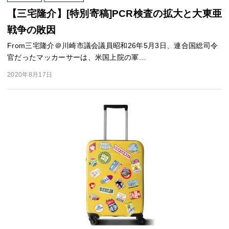
【三宅隆介】[特別寄稿]PCR検査の拡大と大東亜
戦争の敗因
From三宅隆介＠川崎市議会議員昭和26年5月3日、連合国総司令
官だったマッカーサーは、米国上院の軍...
2020年8月17日