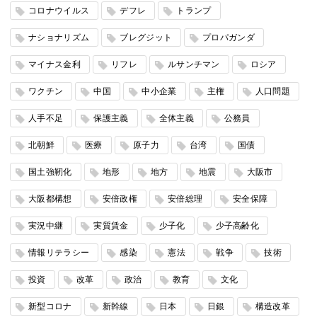
コロナウイルス
デフレ
トランプ
ナショナリズム
ブレグジット
プロパガンダ
マイナス金利
リフレ
ルサンチマン
ロシア
ワクチン
中国
中小企業
主権
人口問題
人手不足
保護主義
全体主義
公務員
北朝鮮
医療
原子力
台湾
国債
国土強靭化
地形
地方
地震
大阪市
大阪都構想
安倍政権
安倍総理
安全保障
実況中継
実質賃金
少子化
少子高齢化
情報リテラシー
感染
憲法
戦争
技術
投資
改革
政治
教育
文化
新型コロナ
新幹線
日本
日銀
構造改革