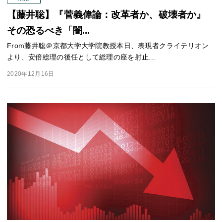
【藤井聡】『菅義偉論：改革者か、破壊者か』
その恐るべき「闇...
From藤井聡＠京都大学大学院教授本日、表現者クライテリオン
より、安倍総理の後任として総理の座を射止...
2020年12月16日