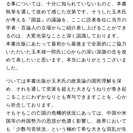
る事については、十分に知られていないものと、本書
執筆を通して改めて感じた次第です。そうした玉木氏
が考える『国益』の議論を、ここに読者各位に当方の
学者・言論人の立場からご紹介差し上げることができ
るのは、大変光栄なことと深く認識しております。
本書出版にあたって最初から最後まで全面的にご協力
いただいた玉木雄一郎氏に心からの深い深謝の念を改
めて表したいと思います。本当にありがとうございま
した。
ついては本書出版が玉木氏の政策論の国民理解を深
め、それを通して党派を超えた大きなうねりが巻き起
こることにわずかなりとも寄与できますことを、心か
ら祈念しております。
そもそもこの亡国の危機的状況にあっては、中国や米
国等の外国勢力の思惑が色濃く影響し、政界において
も「少数与党状況」という極めて希な大きな混乱が生