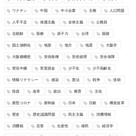
ワクチン
中国
中小企業
主権
人口問題
人手不足
保護主義
全体主義
公務員
北朝鮮
医療
原子力
台湾
国債
国土強靭化
地形
地方
地震
大阪市
大阪都構想
安倍政権
安倍総理
安全保障
実況中継
実質賃金
少子化
少子高齢化
情報リテラシー
感染
憲法
戦争
技術
投資
改革
政治
教育
文化
新型コロナ
新幹線
日本
日銀
構造改革
歴史
歴史認識問題
民主主義
消費増税
消費税
災害
生産性
移民
経済学