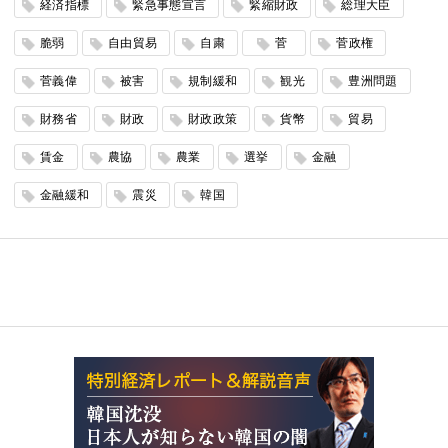
経済指標
緊急事態宣言
緊縮財政
総理大臣
脆弱
自由貿易
自粛
菅
菅政権
菅義偉
被害
規制緩和
観光
豊洲問題
財務省
財政
財政政策
貨幣
貿易
賃金
農協
農業
選挙
金融
金融緩和
震災
韓国