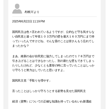
利根川
より
2025年6月22日 11:19 PM
国民民主は色々言われているようですが、公約など守る気すらな
い自民党と違って年収１０３万円の壁を最大１６０万円にまで持
っていったんですけどね、そんな昔のことは皆さんもう忘れてし
まったかな？
まあ、維新の会が自民党に協力してしまったので１７８万円まで
引き上げることはできなかったし、別の新たな壁もできてしまっ
たりしたけれど、少なくとも選挙の時に言っていたことはしっか
り守ろうと努力はしていたと思いますよ。
国民民主党「手取りを増やす」
言ったことはしっかり守ろうとする姿勢を見せた国民民主
経済（貨幣）についての正確な知識を持っているれいわ新選組