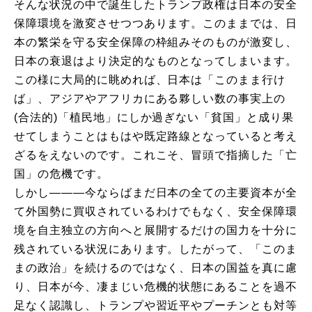
そんな状況の中で誕生したトランプ政権は日本の安全
保障環境を激変させつつあります。このままでは、日
本の繁栄を守る安全保障の枠組みそのものが激変し、
日本の衰退はより決定的なものとなってしまいます。
この様に大局的に眺めれば、日本は「このまま行け
ば」、アジアやアフリカにある夥しい数の事実上の
(合法的)「植民地」にしか過ぎない「貧国」と成り果
せてしまうことはもはや既定路線となっていると考え
ざるをえないのです。これこそ、冒頭で指摘した「亡
国」の危機です。
しかし―――今ならばまだ日本の全ての主要資本が全
て外国勢に買収されているわけでもなく、安全保障環
境を自主独立の方向へと展開するだけの国力を十分に
残されている状況にあります。したがって、「このま
まの政治」を続けるのではなく、日本の国益を真に慮
り、日本が今、凄まじい危機的状態にあることを過不
足なく認識し、トランプや習近平やプーチンとも対等