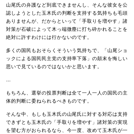
山尾氏の弁護など到底できませんし、そんな彼女を公
認しようとした玉木氏の判断を支持する気持ちも毛頭
ありませんが、だからといって「手取りを増やす」諸
対策が石破によって木っ端微塵に打ち砕かれることを
絶対に許すわけには行かないのです。
多くの国民もおそらくそういう気持ちで、「山尾ショ
ックによる国民民主党の支持率下落」の顛末を悔しい
思いで見ているのではないかと思います。
…
もちろん、選挙の投票判断は全て一人一人の国民の主
体的判断に委ねられるべきものです。
そんな中、もしも玉木氏の山尾氏に対する対応は支持
できずとも玉木氏の「手取りを増やす」諸対策の実現
を望む方がおられるなら、今一度、改めて玉木氏が一