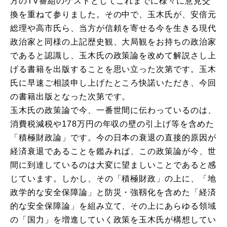
方のTV番組のゲストとしてこれまでに様々に意見交
換を重ねて参りました。その中で、玉木氏が、安倍元
総理や高市氏ら、当方が信頼を寄せる今を生きる現代
政治家と同様の上記歴史観、大局観をお持ちの政治家
であると認識し、玉木氏の政策論を改めて解説さし上
げる書籍を出版することを思い立った次第です。玉木
氏に早速ご相談申し上げたところ快諾いただき、今回
の書籍出版となった次第です。
玉木氏の政策論で今、一番世間に伝わっているのは、
消費税減税や178万円の年収の壁の引上げ等を含めた
「積極財政論」です。今の日本の衰退の直接的原因が
経済衰退であることを鑑みれば、この政策論が今、世
間に到達しているのは大変に望ましいことであると感
じています。しかし、その「積極財政」の上に、「地
政学的な安全保障論」と防災・強靱化を含めた「経済
的な安全保障論」を組み立て、その上にあらゆる領域
の「国力」を増進していく政策を玉木氏が構想してい