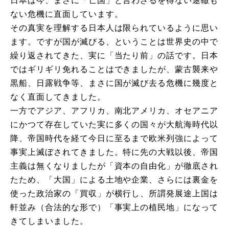
日本は今、まさに「亡国」と言わざるを得ない途轍も
ない危機に直面しています。
その真実を理解する日本人は限られているように思い
ます。ですが国が滅びる、ということは世界史の中で
繰り返されてきた、実に「当たり前」の話です。日本
ではギリギリ免れることはできましたが、蒙古襲来や
黒船、日露戦争等、まさに国が滅び去る危機に幾度と
なく直面してきました。
一方でアジア、アフリカ、南北アメリカ、オセアニア
にかつて存在していた実に多くの国々が大航海時代以
降、帝国時代を経て今日に至るまで欧米列強によって
事実上滅ぼされてきました。特に先の大戦以後、帝国
主義は無くなりましたが「資本の自由化」が徹底され
たため、「大国」による土地や企業、さらには裏金を
使った政治家の「買収」が横行し、所謂発展途上国は
軒並み（合法的な形で）「事実上の植民地」になって
きてしまいました。