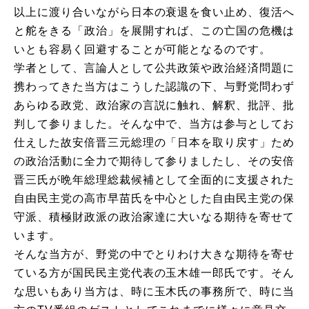
以上に渡り合いながら日本の衰退を食い止め、復活へ
と舵をきる「政治」を展開すれば、この亡国の危機は
いとも容易く回避することが可能となるのです。
学者として、言論人として公共政策や政治経済問題に
携わってきた当方はこうした認識の下、与野党問わず
あらゆる政党、政治家の言説に触れ、解釈、批評、批
判して参りました。そんな中で、当方は参与としてお
仕えした故安倍晋三元総理の「日本を取り戻す」ため
の政治活動に全力で期待して参りましたし、その安倍
晋三氏が晩年総理総裁候補として全面的に支援された
自由民主党の高市早苗氏を中心とした自由民主党の保
守派、積極財政派の政治家達に大いなる期待を寄せて
います。
そんな当方が、野党の中でとりわけ大きな期待を寄せ
ている方が国民民主党代表の玉木雄一郎氏です。そん
な思いもあり当方は、時に玉木氏の事務所で、時に当