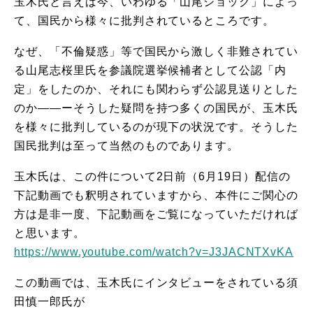
玉木氏と言えば今、いわゆる「山尾ショック」によっ
て、国民から様々に批判されているところです。
なぜ、「不倫疑惑」等で国民から激しく非難されてい
る山尾志桜里氏を参議院選挙候補者として公認「内
定」をしたのか、それにも関わらず公認見送りとした
のか――ーそうした疑問を持つ多くの国民が、玉木氏
を様々に批判しているのが現下の状況です。そうした
国民批判は至って当然のものであります。
玉木氏は、この件について2日前（6月19日）配信の
下記動画でも釈明されていますから、本件にご関心の
方は是非一度、下記動画をご覧になっていただければ
と思います。
https://www.youtube.com/watch?v=J3JACNTXvKA
この動画では、玉木氏にインタビューをされている須
田慎一郎氏が