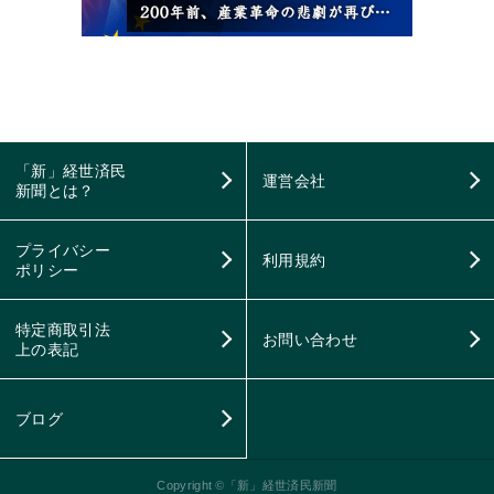
「新」経世済民
運営会社
新聞とは？
プライバシー
利用規約
ポリシー
特定商取引法
お問い合わせ
上の表記
ブログ
Copyright
©
「新」経世済民新聞