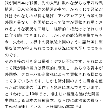
我が国日本は戦後、先の大戦に敗れながらも東西冷戦
構造、日米安保条約の構造の中で、かろうじて経済だ
けはそれなりの成長を遂げ、アジアやアフリカ等の諸
外国と異なり、外国勢によって資本が買収され尽くさ
れるような状況を回避し、経済的主権だけはそれなり
に守り続けてきました。しかしその経済的主権すらも
今、失われ、世界中の発展途上国のように諸外国に重
要な資本が抑えられつつある状況に立ち至りつつある
のです。
その直接の引き金は長引くデフレ不況です。それによ
って我が国の国力は徹底的に衰退し、あらゆる資本が
外国勢、グローバル企業税によって買収される様にな
ってきているのです。しかも諸外国のように裏金を使
った政治家達の「工作」も急速に進んできています。
とりわけここ10年では、凄まじい躍進を遂げた隣国
中国による日本の各種資本、ならびに政治家の買収・
工作が加速していることは周知の事実です。