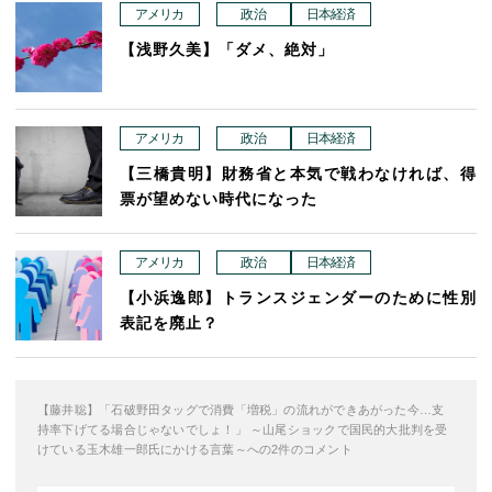
アメリカ
政治
日本経済
【浅野久美】「ダメ、絶対」
アメリカ
政治
日本経済
【三橋貴明】財務省と本気で戦わなければ、得
票が望めない時代になった
アメリカ
政治
日本経済
【小浜逸郎】トランスジェンダーのために性別
表記を廃止？
【藤井聡】「石破野田タッグで消費「増税」の流れができあがった今…支
持率下げてる場合じゃないでしょ！」 ～山尾ショックで国民的大批判を受
けている玉木雄一郎氏にかける言葉～への2件のコメント