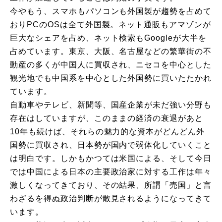
今やもう、スマホもパソコンも外国製が趨勢を占めて
おりPCのOSは全て外国製。ネット通販もアマゾンが
巨大なシェアを占め、ネット検索もGoogleが大半を
占めています。東京、大阪、名古屋などの繁華街の不
動産の多くが中国人に買収され、ニセコを中心とした
観光地でも中国系を中心とした外国勢に買いたたかれ
ています。
自動車やテレビ、新聞等、国産企業が未だ強い分野も
存在はしていますが、このままの経済の衰退があと
10年も続けば、それらの魅力的な資本がどんどん外
国勢に買収され、日本勢が国内で弱体化していくこと
は明白です。しかもかつては米国による、そして今日
では中国による日本の主要政治家に対する工作は年々
激しくなってきており、その結果、所謂「売国」と言
わざるを得ぬ政治判断が散見されるようになってきて
います。