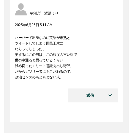
宇治川 謂照
より
2025年6月26日 5:11 AM
ハーバード出身なのに英語が未熟と
ツイートしてしまう国民玉木に
わらってしまった。
要するにこの男は、この程度の言い訳で
世の中通ると思っているくらい
舐め切ったエリート意識丸出し野郎。
だからガソリーヌにもこだわるので、
政治センスのもともとない人。
返信