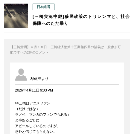
日本経済
[三橋実況中継]移民政策のトリレンマと、社会
保障へのただ乗り
【三橋貴明】４月１８日 三橋経済塾第十五期第四回の講義は一般参加可
能ですへの2件のコメント
利根川
より
2026年4月11日 9:03 PM
>>三橋はアニメファン
（だけではなく、
ラノベ、マンガのファンでもある）
と事あるごとに
アピールしているのですが、
意外と信じてもらえない。