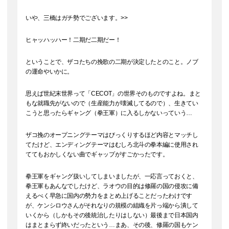
いや、三橋はガチ勢でございます。>>
ヒャッハッハー！二期だ二期だー！
ということで、ザコたちの挽歌の二期が決定したとのこと。ノブ
の運命やいかに。
思えば世紀末世界って「CECOT」の世界そのものですよね。まと
もな就職先がないので（生産能力が壊滅してるので）、生きてい
こうと思ったらギャング（拳王軍）に入るしかないっていう…
ザコ挽のオープニングテーマはびっくりするほど内容とマッチし
てたけど、エンディングテーマはむしろ北斗の拳本編に使用され
ててもおかしくない曲でギャップがすごかったです。
拳王軍をギャング扱いしてしまいましたが、一応言っておくと、
拳王軍もあんなでしたけど、ラオウの目的は修羅の国の侵攻に備
えるべく早急に国内の勢力をまとめ上げることだったわけです
が、ケンシロウさんがそれなりの規模の組織を片っ端から潰して
いくから（しかもその後統治したりはしない）最後まで日本国内
はまとまらず終いだったという…まあ、その後、修羅の国もケン