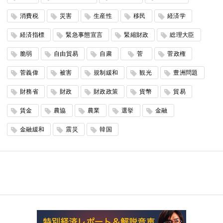
消費税
災害
生産性
移民
経済学
経済指標
緊急事態宣言
緊縮財政
総理大臣
脆弱
自由貿易
自粛
菅
菅政権
菅義偉
被害
規制緩和
観光
豊洲問題
財務省
財政
財政政策
貨幣
貿易
賃金
農協
農業
選挙
金融
金融緩和
震災
韓国