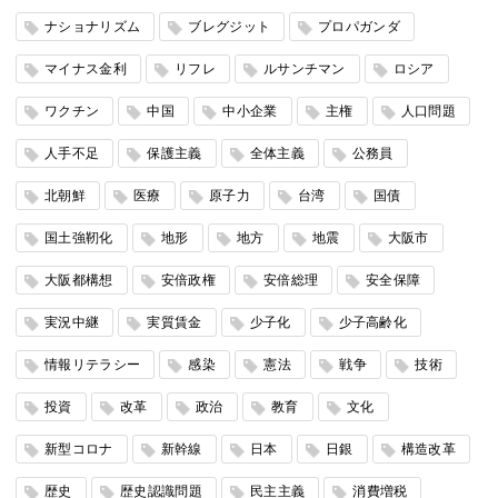
ナショナリズム
ブレグジット
プロパガンダ
マイナス金利
リフレ
ルサンチマン
ロシア
ワクチン
中国
中小企業
主権
人口問題
人手不足
保護主義
全体主義
公務員
北朝鮮
医療
原子力
台湾
国債
国土強靭化
地形
地方
地震
大阪市
大阪都構想
安倍政権
安倍総理
安全保障
実況中継
実質賃金
少子化
少子高齢化
情報リテラシー
感染
憲法
戦争
技術
投資
改革
政治
教育
文化
新型コロナ
新幹線
日本
日銀
構造改革
歴史
歴史認識問題
民主主義
消費増税