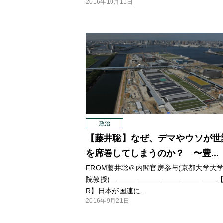
2016年10月11日
政治
【藤井聡】なぜ、デマやウソが世
を席巻してしまうのか？ 〜豊...
FROM藤井聡＠内閣官房参与(京都大学大
院教授)
—
—
—
—
—
—
—
—
—
—
—
—
—
—
—【
R】日本が国連に...
2016年9月21日