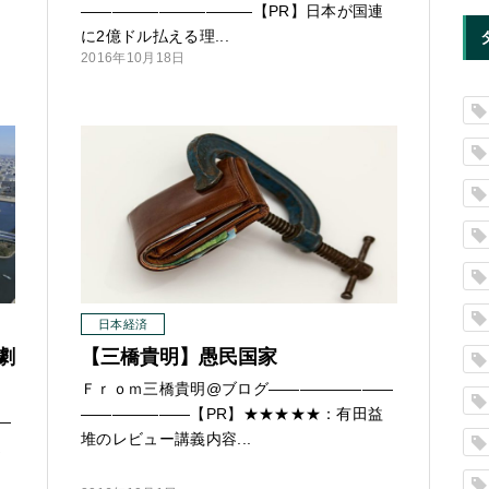
—
—
—
—
—
—
—
—
—
—
—【PR】日本が国連
に2億ドル払える理...
2016年10月18日
日本経済
劇
【三橋貴明】愚民国家
Ｆｒｏｍ三橋貴明@ブログ
—
—
—
—
—
—
—
—
—
—
—
—
—
—
—【PR】★★★★★：有田益
—
堆のレビュー講義内容...
連