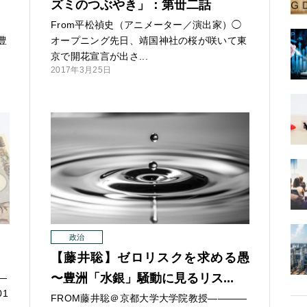
ズミのつぶやき」：第丗二話
月
From平松禎史（アニメーター／演出家）◯
豊
オープニング先日、靖国神社の桜が咲いて東
京で開花宣言が出さ...
2017年3月25日
政治
【藤井聡】ゼロリスクを求める愚
〜豊洲「水銀」騒動に見るリス...
—
1
FROM藤井聡＠京都大学大学院教授
—
—
—
—