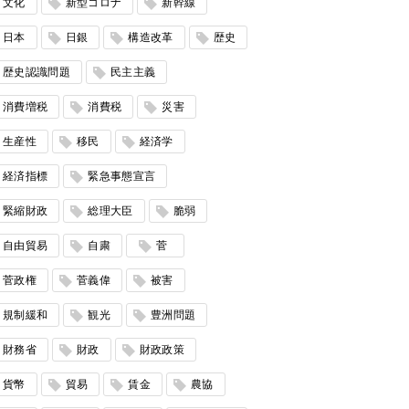
文化
新型コロナ
新幹線
日本
日銀
構造改革
歴史
歴史認識問題
民主主義
消費増税
消費税
災害
生産性
移民
経済学
経済指標
緊急事態宣言
緊縮財政
総理大臣
脆弱
自由貿易
自粛
菅
菅政権
菅義偉
被害
規制緩和
観光
豊洲問題
財務省
財政
財政政策
貨幣
貿易
賃金
農協