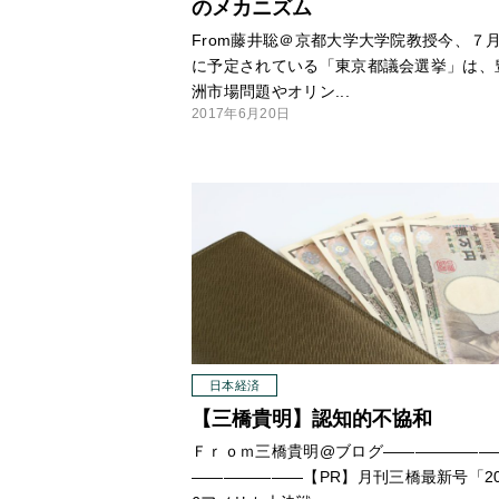
のメカニズム
From藤井聡＠京都大学大学院教授今、７
に予定されている「東京都議会選挙」は、
洲市場問題やオリン...
2017年6月20日
日本経済
【三橋貴明】認知的不協和
Ｆｒｏｍ三橋貴明@ブログ
—
—
—
—
—
—
—
—
—
—
—
—
—
—【PR】月刊三橋最新号「20