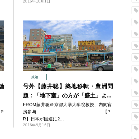
2016年10月1日
政治
論
号外【藤井聡】築地移転・豊洲問
題：「地下室」の方が「盛土」よ...
学
FROM藤井聡＠京都大学大学院教授、内閣官
P
房参与
—
—
—
—
—
—
—
—
—
—
—
—
—
—
—【P
R】日本が国連に2...
2016年9月16日