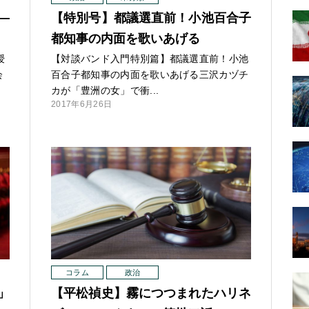
―
【特別号】都議選直前！小池百合子
都知事の内面を歌いあげる
授
【対談バンド入門特別篇】都議選直前！小池
会
百合子都知事の内面を歌いあげる三沢カヅチ
カが「豊洲の女」で衝...
2017年6月26日
コラム
政治
」
【平松禎史】霧につつまれたハリネ