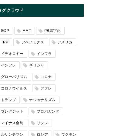
タグクラウド
GDP
MMT
PB黒字化
TPP
アベノミクス
アメリカ
イデオロギー
インフラ
インフレ
ギリシャ
グローバリズム
コロナ
コロナウイルス
デフレ
トランプ
ナショナリズム
ブレグジット
プロパガンダ
マイナス金利
リフレ
ルサンチマン
ロシア
ワクチン