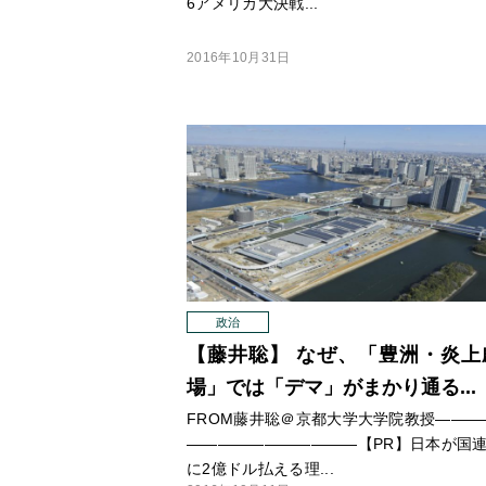
6アメリカ大決戦...
2016年10月31日
政治
【藤井聡】 なぜ、「豊洲・炎上
場」では「デマ」がまかり通る...
FROM藤井聡＠京都大学大学院教授
—
—
—
—
—
—
—
—
—
—
—
—
—
—【PR】日本が国
に2億ドル払える理...