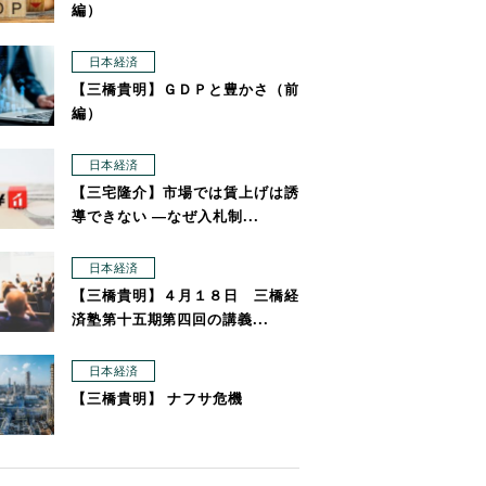
編）
日本経済
【三橋貴明】ＧＤＰと豊かさ（前
編）
日本経済
【三宅隆介】市場では賃上げは誘
導できない ―なぜ入札制...
日本経済
【三橋貴明】４月１８日 三橋経
済塾第十五期第四回の講義...
日本経済
【三橋貴明】 ナフサ危機