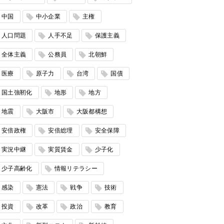
中国
中小企業
主権
人口問題
人手不足
保護主義
全体主義
公務員
北朝鮮
医療
原子力
台湾
国債
国土強靭化
地形
地方
地震
大阪市
大阪都構想
安倍政権
安倍総理
安全保障
実況中継
実質賃金
少子化
少子高齢化
情報リテラシー
感染
憲法
戦争
技術
投資
改革
政治
教育