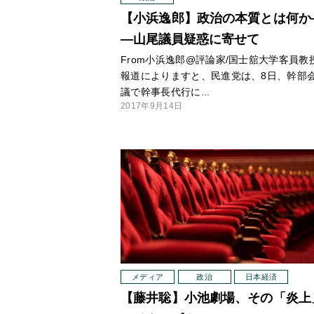
【小浜逸郎】政治の本質とは何か
―山尾議員疑惑に寄せて
From小浜逸郎@評論家/国士舘大学客員教
報道によりますと、民進党は、8日、幹部
議で幹事長代行に...
2017年9月14日
メディア
政治
日本経済
【藤井聡】小池劇場、その「炎上