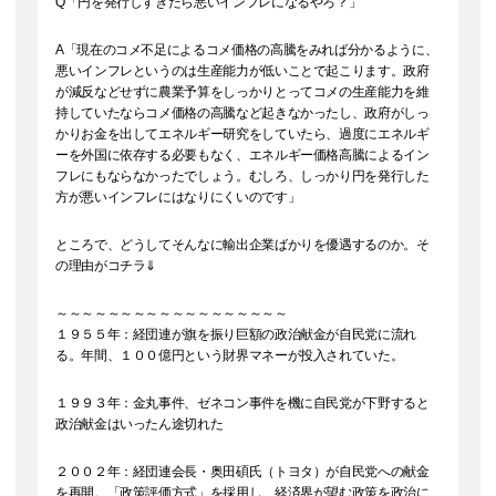
Q「円を発行しすぎたら悪いインフレになるやろ？」
A「現在のコメ不足によるコメ価格の高騰をみれば分かるように、
悪いインフレというのは生産能力が低いことで起こります。政府
が減反などせずに農業予算をしっかりとってコメの生産能力を維
持していたならコメ価格の高騰など起きなかったし、政府がしっ
かりお金を出してエネルギー研究をしていたら、過度にエネルギ
ーを外国に依存する必要もなく、エネルギー価格高騰によるイン
フレにもならなかったでしょう。むしろ、しっかり円を発行した
方が悪いインフレにはなりにくいのです」
ところで、どうしてそんなに輸出企業ばかりを優遇するのか。そ
の理由がコチラ⇓
～～～～～～～～～～～～～～～～～～
１９５５年：経団連が旗を振り巨額の政治献金が自民党に流れ
る。年間、１００億円という財界マネーが投入されていた。
１９９３年：金丸事件、ゼネコン事件を機に自民党が下野すると
政治献金はいったん途切れた
２００２年：経団連会長・奥田碩氏（トヨタ）が自民党への献金
を再開。「政策評価方式」を採用し、経済界が望む政策を政治に