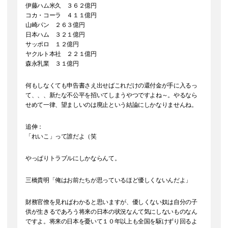
伊藤ハム米久 ３６２億円
コカ・コーラ ４１１億円
山崎パン ２６３億円
日本ハム ３２１億円
サッポロ １２億円
ヤクルト本社 ２２１億円
森永乳業 ３１億円
何もしなくても申告書さえ出せばこれだけの還付金が手に入るっ
て、、、新たな不公平を招いてしまうやつですよね～。やるなら
せめて一律、望ましいのは廃止という結論にしかなりませんね。
追伸：
「れいこ」って誰だよ（笑
やっぱりトラブルにしかならんて。
三橋貴明「俺はお前たちが思っているほど優しくないんだよ」
財務官僚を見ればわかると思いますが、優しくない奴は自分の子
供が生きるであろう将来の日本の状況なんて気にしないものなん
ですよ。将来の日本を憂いて１０年以上も全国を駆けずり回るよ