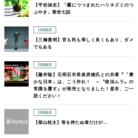
【平松禎史】「霧につつまれたハリネズミのつ
ぶやき」第丗七話
日本経済
【三橋貴明】官も民も等しく良くもあり、ダメ
でもある
日本経済
【藤井聡】元明石市長泉房穂氏との共著『「豊
かな日本」は、こう作れ！ ～〝政治ムラ〟の
常識を覆す』が発売となりました！是非、ご一
読ください！
日本経済
【柴山桂太】母を持たぬ者だけが…