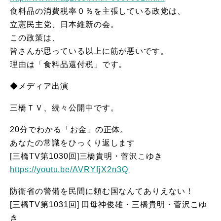
食料品の消費税率０％を主張している政党は、
立憲民主党、日本維新の会。
この政策は、
皆さんが思っている以上に筋が悪いです。
理由は「食料品還付税」です。
◆メディア出演
三橋ＴＶ、続々公開中です。
20分でわかる「お金」の正体。
あなたの常識をひっくり返します
[三橋TV第1030回]三橋貴明・菅沢こゆき
https://youtu.be/AVRYfjX2n3Q
防衛省の警備を民間に頼む国なんてありえない！
[三橋TV第1031回] 田母神俊雄・三橋貴明・菅沢こゆ
き