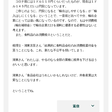
コロナ前には１ドル１１０円くらいだったものが、現在は１ド
ル１４５円とだいぶ円安になっています。
ご存じのように、円安になると「輸出はしやすくなる」が「輸
入はしにくくなる」ということで、一昔前と比べて十分、輸出企
業にとっては追い風になっているのです。なので、もはや消費税
（輸出補助金）で輸出企業だけを過剰に優遇する必要性はないと
考えます。
また、食料品のみ消費税０ということだと、
税理士・湖東京至さん「結果的に食料品会社のみ消費税還付金を
貰うことになる。これ、新たな不公平を招いてしまう」
湖東さん「わたしは、やるのなら全部の業種に税率を下げるほう
がいいと思います」
湖東さん「食品会社はうれしいかもしれないけど、外食産業は大
変なことになります」
ということでね。
返信