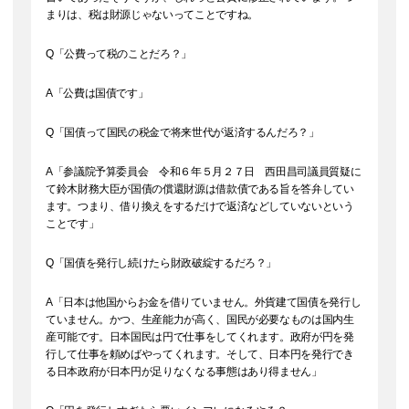
まりは、税は財源じゃないってことですね。
Q「公費って税のことだろ？」
A「公費は国債です」
Q「国債って国民の税金で将来世代が返済するんだろ？」
A「参議院予算委員会 令和６年５月２７日 西田昌司議員質疑に
て鈴木財務大臣が国債の償還財源は借款債である旨を答弁してい
ます。つまり、借り換えをするだけで返済などしていないという
ことです」
Q「国債を発行し続けたら財政破綻するだろ？」
A「日本は他国からお金を借りていません。外貨建て国債を発行し
ていません。かつ、生産能力が高く、国民が必要なものは国内生
産可能です。日本国民は円で仕事をしてくれます。政府が円を発
行して仕事を頼めばやってくれます。そして、日本円を発行でき
る日本政府が日本円が足りなくなる事態はあり得ません」