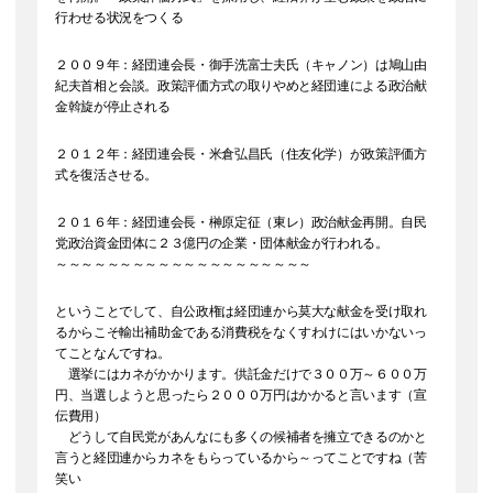
行わせる状況をつくる
２００９年：経団連会長・御手洗富士夫氏（キャノン）は鳩山由
紀夫首相と会談。政策評価方式の取りやめと経団連による政治献
金斡旋が停止される
２０１２年：経団連会長・米倉弘昌氏（住友化学）が政策評価方
式を復活させる。
２０１６年：経団連会長・榊原定征（東レ）政治献金再開。自民
党政治資金団体に２３億円の企業・団体献金が行われる。
～～～～～～～～～～～～～～～～～～～～
ということでして、自公政権は経団連から莫大な献金を受け取れ
るからこそ輸出補助金である消費税をなくすわけにはいかないっ
てことなんですね。
選挙にはカネがかかります。供託金だけで３００万～６００万
円、当選しようと思ったら２０００万円はかかると言います（宣
伝費用）
どうして自民党があんなにも多くの候補者を擁立できるのかと
言うと経団連からカネをもらっているから～ってことですね（苦
笑い