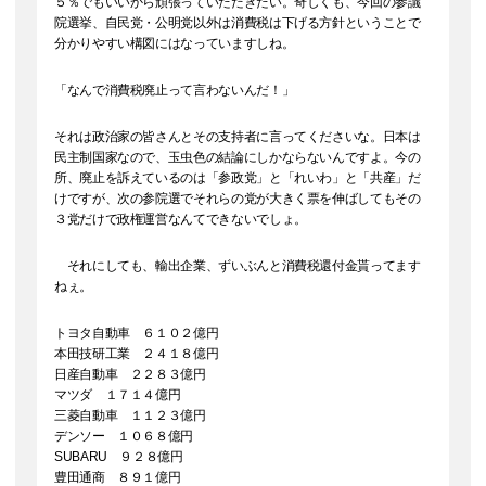
５％でもいいから頑張っていただきたい。奇しくも、今回の参議
院選挙、自民党・公明党以外は消費税は下げる方針ということで
分かりやすい構図にはなっていますしね。
「なんで消費税廃止って言わないんだ！」
それは政治家の皆さんとその支持者に言ってくださいな。日本は
民主制国家なので、玉虫色の結論にしかならないんですよ。今の
所、廃止を訴えているのは「参政党」と「れいわ」と「共産」だ
けですが、次の参院選でそれらの党が大きく票を伸ばしてもその
３党だけで政権運営なんてできないでしょ。
それにしても、輸出企業、ずいぶんと消費税還付金貰ってます
ねぇ。
トヨタ自動車 ６１０２億円
本田技研工業 ２４１８億円
日産自動車 ２２８３億円
マツダ １７１４億円
三菱自動車 １１２３億円
デンソー １０６８億円
SUBARU ９２８億円
豊田通商 ８９１億円