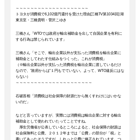
～～～～～～～～～～～～～～～～～～～～
トヨタが消費税で6,102億円還付を受けた理由[三橋TV第1034回] 湖
東京至・三橋貴明・菅沢こゆき
三橋さん「WTOでは政府が輸出補助金を出して自国企業を有利に
する行為は禁じられています」
三橋さん「そこで、輸出企業以外が支払った消費税を輸出企業に
補助金としてわたす仕組みをつくった。これが消費税」
（※輸出企業以外が支払った消費税を輸出企業に渡しているだけ
なので、”政府からは”１円もでていない。よって、WTO違反にはな
らない）
～～～～～～～～～～～～～～～～～～～～～
石破首相「消費税は社会保障の財源だから無くすわけにはいかな
いのだ」
などと言っていますが、実際には消費税は輸出企業に対する輸出
補助金として使われていたってことですね。
厚生労働省が公表しているところによると、社会保障の財源は
社会保険料と公費。２０１２年までは「公費」の部分が「税」と
書いてあったそうですが、しれっと公費に修正されています。つ