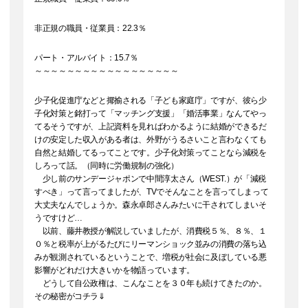
非正規の職員・従業員：22.3％
パート・アルバイト：15.7％
～～～～～～～～～～～～～～～～～～
少子化促進庁などと揶揄される「子ども家庭庁」ですが、彼ら少
子化対策と銘打って「マッチング支援」「婚活事業」なんてやっ
てるそうですが、上記資料を見ればわかるように結婚ができるだ
けの安定した収入がある者は、外野がうるさいこと言わなくても
自然と結婚してるってことです。少子化対策ってことなら減税を
しろって話。（同時に労働規制の強化）
少し前のサンデージャポンで中間淳太さん（WEST.）が「減税
すべき」って言ってましたが、TVでそんなことを言ってしまって
大丈夫なんでしょうか。森永卓郎さんみたいに干されてしまいそ
うですけど…
以前、藤井教授が解説していましたが、消費税５％、８％、１
０％と税率が上がるたびにリーマンショック並みの消費の落ち込
みが観測されているということで、増税が社会に及ぼしている悪
影響がどれだけ大きいかを物語っています。
どうして自公政権は、こんなことを３０年も続けてきたのか。
その秘密がコチラ⇓