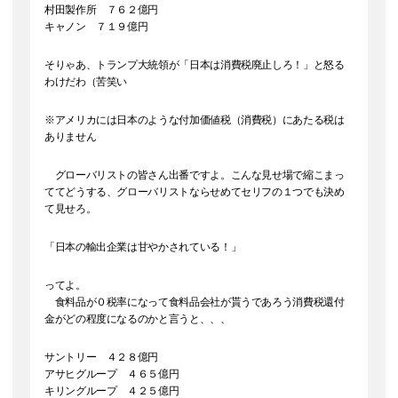
村田製作所 ７６２億円
キャノン ７１９億円
そりゃあ、トランプ大統領が「日本は消費税廃止しろ！」と怒る
わけだわ（苦笑い
※アメリカには日本のような付加価値税（消費税）にあたる税は
ありません
グローバリストの皆さん出番ですよ。こんな見せ場で縮こまっ
ててどうする、グローバリストならせめてセリフの１つでも決め
て見せろ。
「日本の輸出企業は甘やかされている！」
ってよ。
食料品が０税率になって食料品会社が貰うであろう消費税還付
金がどの程度になるのかと言うと、、、
サントリー ４２８億円
アサヒグループ ４６５億円
キリングループ ４２５億円