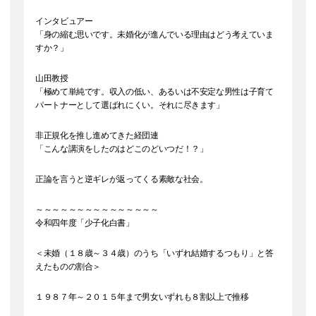
インタビュアー
「身の縮む思いです。未婚化が進んでいる理由はどう考えていま
すか？」
山田教授
「極めて単純です。収入の低い、あるいは不安定な男性は子育て
パートナーとして選ばれにくい。それに尽きます」
非正規化を推し進めてきた経団連
「こんな講演をしたのはどこのどいつだ！？」
正論を言うと逆ギレが返ってくる素敵な社会。
～～～～～～～～～～～～～～～
令和四年度「少子化白書」
＜未婚（１８歳～３４歳）のうち「いずれ結婚するつもり」と答
えたものの割合＞
１９８７年～２０１５年まで男女いずれも８割以上で推移