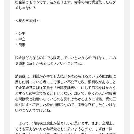
な企業でもそうです。波があります。赤字の時に税金取ったらダ
メじゃない？
＜税の三原則＞
・公平
・中立
・簡素
税金はどんなものにでも設定していいというものではなく、この
３原則に反した税金はダメということでね…
消費税は、利益が赤字でも支払いを求められるという応能負担に
反した弱っている者にこそ厳しい不公平な税。消費税があること
で企業経営者は従業員を「外部委託扱い」にして節税をはかろう
とするため中立であるともいえない。加えて、多くの人が消費税
を間接税と勘違いしているのを見ればわかるように複雑。税の三
原則にすべて反した税が消費税なので、本来は存在したらいけな
いやつなんですけどね。
よって、消費税は廃止が望ましいと思います。まあ、立場上、
そうも言えない方が与野党ともに多いようなので、まずは一律