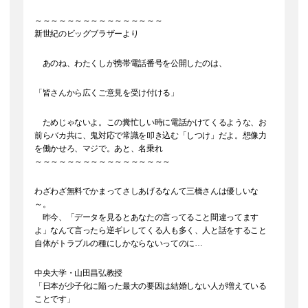
～～～～～～～～～～～～～～～～
新世紀のビッグブラザーより
あのね、わたくしが携帯電話番号を公開したのは、
「皆さんから広くご意見を受け付ける」
ためじゃないよ。この糞忙しい時に電話かけてくるような、お
前らバカ共に、鬼対応で常識を叩き込む「しつけ」だよ。想像力
を働かせろ、マジで。あと、名乗れ
～～～～～～～～～～～～～～～～～
わざわざ無料でかまってさしあげるなんて三橋さんは優しいな
～。
昨今、「データを見るとあなたの言ってること間違ってます
よ」なんて言ったら逆ギレしてくる人も多く、人と話をすること
自体がトラブルの種にしかならないってのに…
中央大学・山田昌弘教授
「日本が少子化に陥った最大の要因は結婚しない人が増えている
ことです」