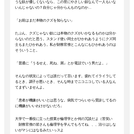
うな奴が優しくないなら、この世にやさしい奴なんて一人もいな
いんじゃないの？自分じゃ分からんものなのか…
「お前はまだ本物のクズを知らない」
たぶん、クズじゃない奴には本物のクズがいかなるものかは分か
らないのだと思う。スタンド使い同士がひかれあうようにクズ同
士もまたひかれあう。私が財務官僚とこんなにもひかれあうのは
そういうこと。
「普通に『うるせえ、死ね、屑』とか電話でいう男だよ。」
そんなの状況によっては誰だって言います。疲れてイライラして
るとき、調子が悪いとき、そんな時までニコニコしている人なん
てまずいませんよ。
「患者が機嫌がいいとは思うな。病気でつらいから受診してるの
に機嫌がいいわけがないだろ」
大学で一番役に立った授業が倫理学とか何の冗談だよ（苦笑い
財務官僚の皆さんも倫理学を学んでもろてね、、、治りはしな
いがマシにはなるみたいっスよ