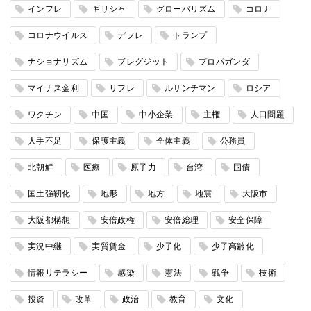
インフレ
ギリシャ
グローバリズム
コロナ
コロナウイルス
デフレ
トランプ
ナショナリズム
ブレグジット
プロパガンダ
マイナス金利
リフレ
ルサンチマン
ロシア
ワクチン
中国
中小企業
主権
人口問題
人手不足
保護主義
全体主義
公務員
北朝鮮
医療
原子力
台湾
国債
国土強靭化
地形
地方
地震
大阪市
大阪都構想
安倍政権
安倍総理
安全保障
実況中継
実質賃金
少子化
少子高齢化
情報リテラシー
感染
憲法
戦争
技術
投資
改革
政治
教育
文化