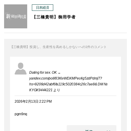
日本経済
【三橋貴明】御用学者
【三橋貴明】投資し、生産性を高めるしかないへの1件のコメント
Dating for sex. OK →
yandex.com/poll/83KivWDXMPec4g5zdPdmjT?
hs=9206d42abf6fa119c5020384c26c7ae8& DM №
KYGK9444221
より
2026年2月13日 2:22 PM
pgm9nq