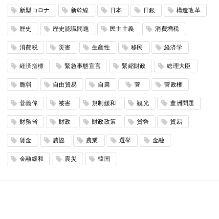
新型コロナ
新幹線
日本
日銀
構造改革
歴史
歴史認識問題
民主主義
消費増税
消費税
災害
生産性
移民
経済学
経済指標
緊急事態宣言
緊縮財政
総理大臣
脆弱
自由貿易
自粛
菅
菅政権
菅義偉
被害
規制緩和
観光
豊洲問題
財務省
財政
財政政策
貨幣
貿易
賃金
農協
農業
選挙
金融
金融緩和
震災
韓国