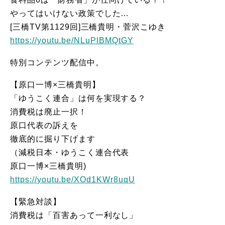
やってはいけない政策でした…
[三橋TV第1129回]三橋貴明・菅沢こゆき
https://youtu.be/NLuPlBMQtGY
特別コンテンツ配信中。
【原口一博×三橋貴明】
「ゆうこく連合」は何を実現する？
消費税は廃止一択！
原口代表の訴えを
徹底的に掘り下げます
（減税日本・ゆうこく連合代表
原口一博×三橋貴明)
https://youtu.be/XOd1KWr8uqU
【緊急対談】
消費税は「百害あって一利なし」