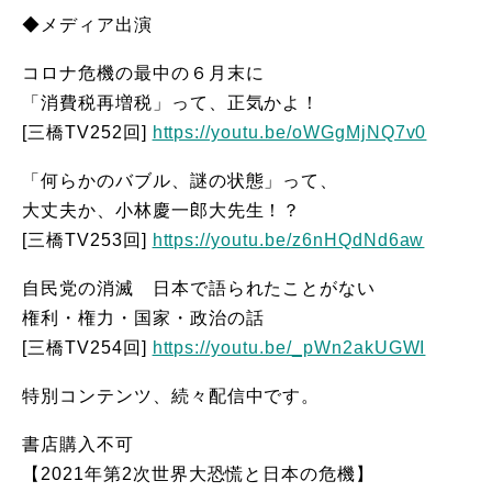
◆メディア出演
コロナ危機の最中の６月末に
「消費税再増税」って、正気かよ！
[三橋TV252回]
https://youtu.be/oWGgMjNQ7v0
「何らかのバブル、謎の状態」って、
大丈夫か、小林慶一郎大先生！？
[三橋TV253回]
https://youtu.be/z6nHQdNd6aw
自民党の消滅 日本で語られたことがない
権利・権力・国家・政治の話
[三橋TV254回]
https://youtu.be/_pWn2akUGWI
特別コンテンツ、続々配信中です。
書店購入不可
【2021年第2次世界大恐慌と日本の危機】