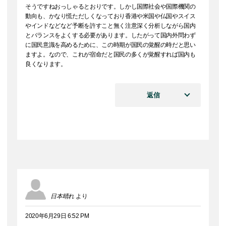
そうですねおっしゃるとおりです。しかし国際社会や国際機関の
動向も、かなり慌ただしくなっており香港や米国や仏国やスイス
やインドなどなど予断を許すこと無く注意深く分析しながら国内
とバランスをよくする必要があります。したがって国内外問わず
に国民意識を高めるために、この時期が国民の覚醒の時だと思い
ますよ。なので、これが宿命だと国民の多くが覚醒すれば国内も
良くなります。
返信
日本晴れ
より
2020年6月29日 6:52 PM