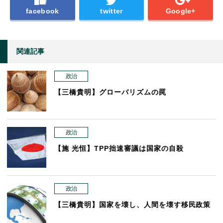
facebook
twitter
Google+
関連記事
政治
【三橋貴明】グローバリズムの罠
政治
【施 光恒】TPP拙速審議は国家の自殺
政治
【三橋貴明】国家を壊し、人間を壊す移民政策