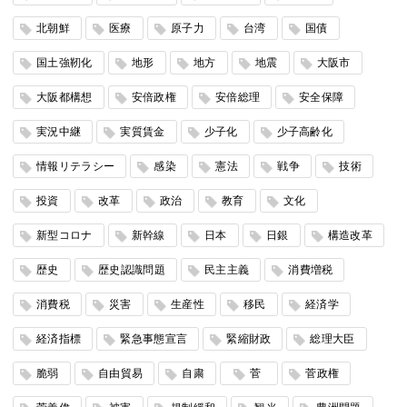
北朝鮮
医療
原子力
台湾
国債
国土強靭化
地形
地方
地震
大阪市
大阪都構想
安倍政権
安倍総理
安全保障
実況中継
実質賃金
少子化
少子高齢化
情報リテラシー
感染
憲法
戦争
技術
投資
改革
政治
教育
文化
新型コロナ
新幹線
日本
日銀
構造改革
歴史
歴史認識問題
民主主義
消費増税
消費税
災害
生産性
移民
経済学
経済指標
緊急事態宣言
緊縮財政
総理大臣
脆弱
自由貿易
自粛
菅
菅政権