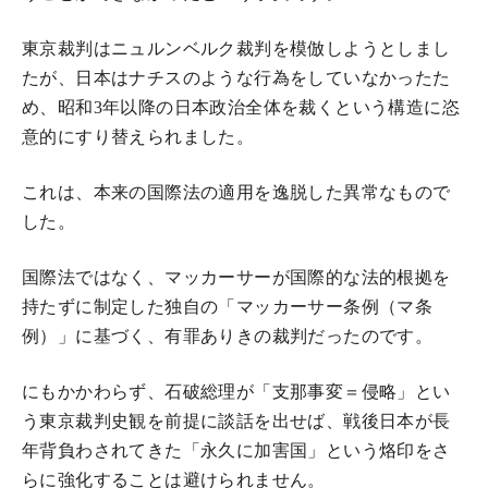
東京裁判はニュルンベルク裁判を模倣しようとしまし
たが、日本はナチスのような行為をしていなかったた
め、昭和
3
年以降の日本政治全体を裁くという構造に恣
意的にすり替えられました。
これは、本来の国際法の適用を逸脱した異常なもので
した。
国際法ではなく、マッカーサーが国際的な法的根拠を
持たずに制定した独自の「マッカーサー条例（マ条
例）」に基づく、有罪ありきの裁判だったのです。
にもかかわらず、石破総理が「支那事変＝侵略」とい
う東京裁判史観を前提に談話を出せば、戦後日本が長
年背負わされてきた「永久に加害国」という烙印をさ
らに強化することは避けられません。