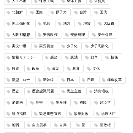
人手不足
保護主義
全体主義
公務員
北朝鮮
医療
原子力
台湾
国債
国土強靭化
地形
地方
地震
大阪市
大阪都構想
安倍政権
安倍総理
安全保障
実況中継
実質賃金
少子化
少子高齢化
情報リテラシー
感染
憲法
戦争
技術
投資
改革
政治
教育
文化
新型コロナ
新幹線
日本
日銀
構造改革
歴史
歴史認識問題
民主主義
消費増税
消費税
災害
生産性
移民
経済学
経済指標
緊急事態宣言
緊縮財政
総理大臣
脆弱
自由貿易
自粛
菅
菅政権