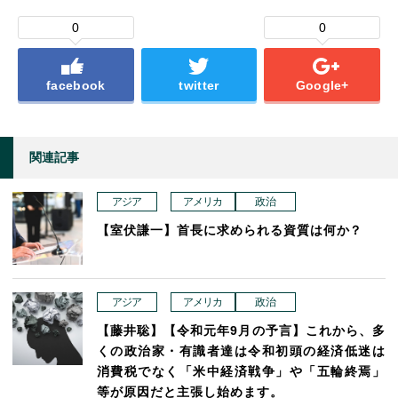
0
0
facebook
twitter
Google+
関連記事
アジア
アメリカ
政治
【室伏謙一】首長に求められる資質は何か？
アジア
アメリカ
政治
【藤井聡】【令和元年9月の予言】これから、多
くの政治家・有識者達は令和初頭の経済低迷は
消費税でなく「米中経済戦争」や「五輪終焉」
等が原因だと主張し始めます。