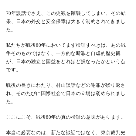
70
年談話でさえ、この史観を踏襲してしまい、その結
果、日本の外交と安全保障は大きく制約されてきまし
た。
私たちが戦後
80
年においてまず検証すべきは、あの戦
争そのものではなく、一方的な断罪と自虐的歴史観
が、日本の独立と国益をどれほど損なったかという点
です。
戦後の長きにわたり、村山談話などの謝罪が繰り返さ
れ、そのたびに国際社会で日本の立場は弱められまし
た。
ここにこそ、戦後
80
年の真の検証の意味があります。
本当に必要なのは、新たな談話ではなく、東京裁判史