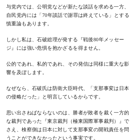
与党内では、公明党などが新たな談話を求める一方、
自民党内には「
70
年談話で謝罪は終えている」とする
慎重論もあります。
しかし私は、石破総理が発する『戦後
80
年メッセー
ジ』には強い危惧を抱かざるを得ません。
公的であれ、私的であれ、その発信は同様に重大な影
響を及ぼします。
なぜなら、石破氏は防衛大臣時代、「支那事変は日本
の侵略だった」と明言しているからです。
思い出さねばならないのは、勝者が敗者を裁く一方的
な裁判であった『東京裁判（極東国際軍事裁判）』で
さえ、検察側は日本に対して支那事変の開戦責任を問
うことができなかったという事実です。