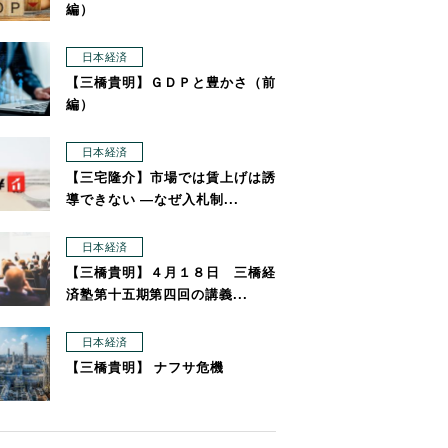
編）
日本経済
【三橋貴明】ＧＤＰと豊かさ（前
編）
日本経済
【三宅隆介】市場では賃上げは誘
導できない ―なぜ入札制...
日本経済
【三橋貴明】４月１８日 三橋経
済塾第十五期第四回の講義...
日本経済
【三橋貴明】 ナフサ危機