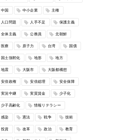
中国
中小企業
主権
人口問題
人手不足
保護主義
全体主義
公務員
北朝鮮
医療
原子力
台湾
国債
国土強靭化
地形
地方
地震
大阪市
大阪都構想
安倍政権
安倍総理
安全保障
実況中継
実質賃金
少子化
少子高齢化
情報リテラシー
感染
憲法
戦争
技術
投資
改革
政治
教育