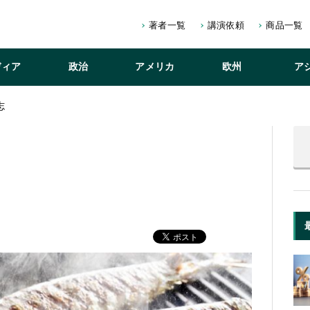
著者一覧
講演依頼
商品一覧
ディア
政治
アメリカ
欧州
ア
志