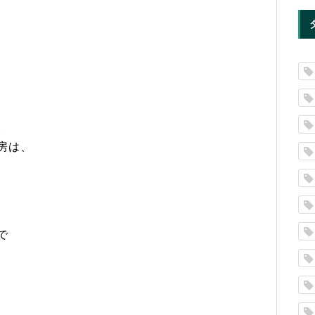
。
房は、
で