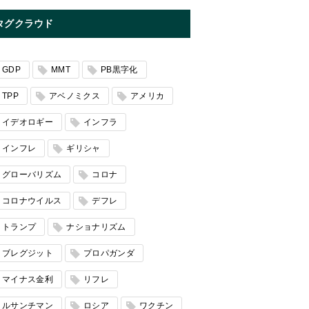
タグクラウド
GDP
MMT
PB黒字化
TPP
アベノミクス
アメリカ
イデオロギー
インフラ
インフレ
ギリシャ
グローバリズム
コロナ
コロナウイルス
デフレ
トランプ
ナショナリズム
ブレグジット
プロパガンダ
マイナス金利
リフレ
ルサンチマン
ロシア
ワクチン