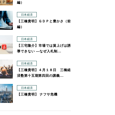
編）
日本経済
【三橋貴明】ＧＤＰと豊かさ（前
編）
日本経済
【三宅隆介】市場では賃上げは誘
導できない ―なぜ入札制...
日本経済
【三橋貴明】４月１８日 三橋経
済塾第十五期第四回の講義...
日本経済
【三橋貴明】 ナフサ危機