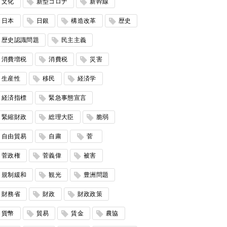
文化
新型コロナ
新幹線
日本
日銀
構造改革
歴史
歴史認識問題
民主主義
消費増税
消費税
災害
生産性
移民
経済学
経済指標
緊急事態宣言
緊縮財政
総理大臣
脆弱
自由貿易
自粛
菅
菅政権
菅義偉
被害
規制緩和
観光
豊洲問題
財務省
財政
財政政策
貨幣
貿易
賃金
農協