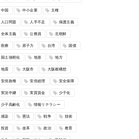
中国
中小企業
主権
人口問題
人手不足
保護主義
全体主義
公務員
北朝鮮
医療
原子力
台湾
国債
国土強靭化
地形
地方
地震
大阪市
大阪都構想
安倍政権
安倍総理
安全保障
実況中継
実質賃金
少子化
少子高齢化
情報リテラシー
感染
憲法
戦争
技術
投資
改革
政治
教育