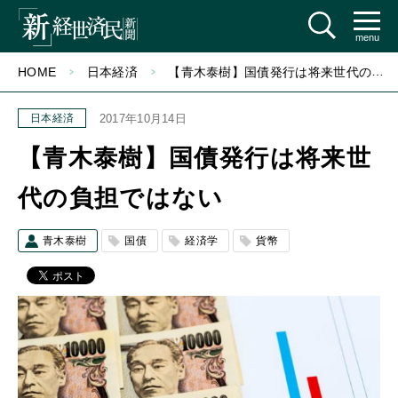
menu
HOME
日本経済
【青木泰樹】国債発行は将来世代の負担ではない
日本経済
2017年10月14日
【青木泰樹】国債発行は将来世
代の負担ではない
青木泰樹
国債
経済学
貨幣