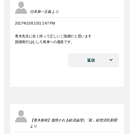
日本第一主義
より
2017年10月15日 2:47 PM
青木先生に全く持って正しいご指摘だと思います
国債発行はむしろ将来への遺産です。
返信
【青木泰樹】濫用される経済論理 | 「新」経世済民新聞
より