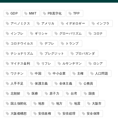
GDP
MMT
PB黒字化
TPP
アベノミクス
アメリカ
イデオロギー
インフラ
インフレ
ギリシャ
グローバリズム
コロナ
コロナウイルス
デフレ
トランプ
ナショナリズム
ブレグジット
プロパガンダ
マイナス金利
リフレ
ルサンチマン
ロシア
ワクチン
中国
中小企業
主権
人口問題
人手不足
保護主義
全体主義
公務員
北朝鮮
医療
原子力
台湾
国債
国土強靭化
地形
地方
地震
大阪市
大阪都構想
安倍政権
安倍総理
安全保障