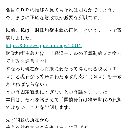
名目ＧＤＰの推移を見てもそれは明らかでしょう。
今、まさに正確な財政観が必要な所以です。
以前、私は「財政均衡主義の正体」というテーマで寄
稿しました。
https://38news.jp/economy/10315
財政均衡主義とは、「経済モデルの予算制約式に従っ
て財政を運営すべし。
すなわち現在から将来にわたって得られる税収（Ｔ
ｐ）と現在から将来にわたる政府支出（Ｇｐ）を一致
させねばならない」
という固定観念にすぎないという話をしました。
本日は、それを踏まえて「国債発行は将来世代の負担
ではない」ことを説明します。
先ず問題の所在から。
著名な財政学者の言説は言うに及ばず、