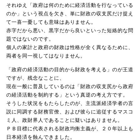
それゆえ「政府は何のために経済活動を行なっている
のか」という視点を欠き、単に財政の収支尻だけ捉え
て一喜一憂しても意味はありません。
赤字だから悪い、黒字だから良いといった短絡的な問
題ではないのです。
個人の家計と政府の財政は性格が全く異なるために、
両者を同一視してはなりません。
「政府の経済活動の目的から財政を考える」のが王道
ですが、残念なことに、
現在一般に普及しているのは「財政の収支尻から政府
の経済活動を制約する」という真逆の考え方です。
そうした状況をもたらしたのが、主流派経済学者の言
説に同調する財務官僚、および彼らに追従するマスコ
ミ人、政財界人であることに疑いはありません。
ＰＢ目標に代表される財政均衡主義が、２０年以上も
日本経済を蝕んできました。