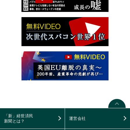
「新」経世済民
運営会社
新聞とは？