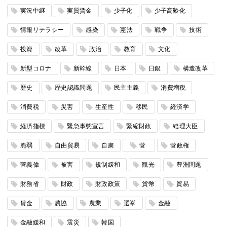
実況中継
実質賃金
少子化
少子高齢化
情報リテラシー
感染
憲法
戦争
技術
投資
改革
政治
教育
文化
新型コロナ
新幹線
日本
日銀
構造改革
歴史
歴史認識問題
民主主義
消費増税
消費税
災害
生産性
移民
経済学
経済指標
緊急事態宣言
緊縮財政
総理大臣
脆弱
自由貿易
自粛
菅
菅政権
菅義偉
被害
規制緩和
観光
豊洲問題
財務省
財政
財政政策
貨幣
貿易
賃金
農協
農業
選挙
金融
金融緩和
震災
韓国