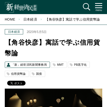
menu
HOME
日本経済
【角谷快彦】寓話で学ぶ信用貨幣論
日本経済
2020年5月5日
【角谷快彦】寓話で学ぶ信用貨
幣論
「新」経世済民新聞事務局
MMT
PB黒字化
信用貨幣論
国債