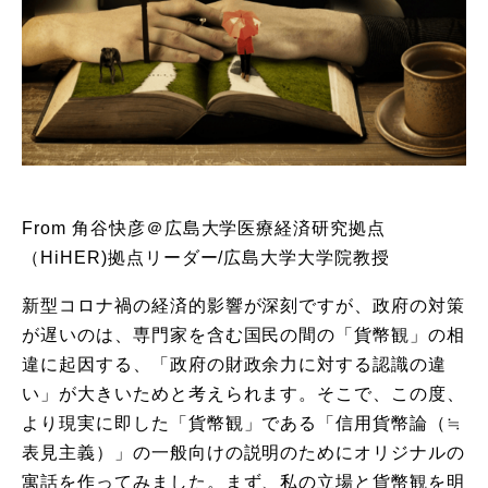
From 角谷快彦＠広島大学医療経済研究拠点
（HiHER)拠点リーダー/広島大学大学院教授
新型コロナ禍の経済的影響が深刻ですが、政府の対策
が遅いのは、専門家を含む国民の間の「貨幣観」の相
違に起因する、「政府の財政余力に対する認識の違
い」が大きいためと考えられます。そこで、この度、
より現実に即した「貨幣観」である「信用貨幣論（≒
表見主義）」の一般向けの説明のためにオリジナルの
寓話を作ってみました。まず、私の立場と貨幣観を明