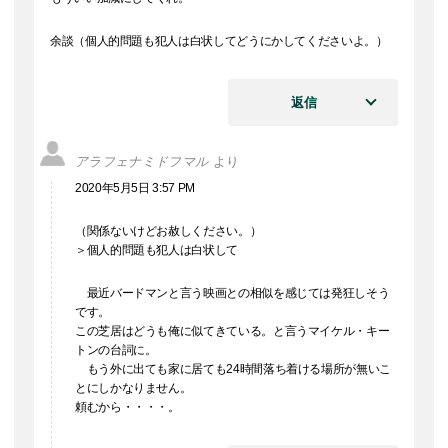
余談（個人的問題も犯人は白状してどうにかしてくださいよ。）
返信
アラフェナミドフマル
より
2020年5月5日 3:57 PM
（関係ないけどお赦しください。）
＞個人的問題も犯人は白状して
最近バードマンと言う映画との相似を感じては発狂しそう
です。
この芝居はどうも俺に似てきている。と言うマイケル・キー
トンの台詞に。
もう外に出ても家に居ても24時間落ち着ける場所が無いこ
とにしかなりません。
頼むから・・・・。