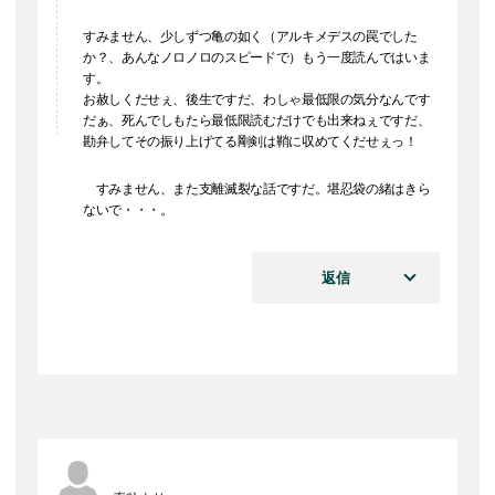
すみません、少しずつ亀の如く（アルキメデスの罠でした
か？、あんなノロノロのスピードで）もう一度読んではいま
す。
お赦しくだせぇ、後生ですだ、わしゃ最低限の気分なんです
だぁ、死んでしもたら最低限読むだけでも出来ねぇですだ、
勘弁してその振り上げてる剛剣は鞘に収めてくだせぇっ！
すみません、また支離滅裂な話ですだ。堪忍袋の緒はきら
ないで・・・。
返信