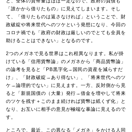
と、全体の貨幣量はほぼ一定なので、政府の負債も
「誰かから借りたもの」に見えてしまいます。そし
て、「借りたものは返さなければ」ということで、財
政破綻や将来世代へのツケという発想になり、今回の
コロナ禍でも「政府の財政は厳しいのでとても全員を
助けることはできない」となるのです。
2つのメガネで見る世界はこれ程異なります。私が掛
けている「信用貨幣論」のメガネから「商品貨幣論」
の論考を見ると「PB黒字化→国民の資産を減らすだ
け」、「財政破綻→あり得ない」、「将来世代へのツ
ケ→論理的でない」に見えます。一方、反対側から見
ると「新規国債の（大量）発行→借金を増やして将来
のツケを残す＋このまま続ければ貨幣は紙くず化」と
なり、お互いに相手の意見が極端な暴論に見えるので
す。
ところで、最近、この異なる「メガネ」をかける人同