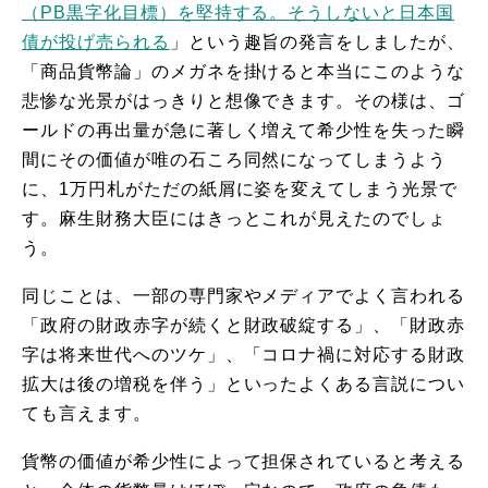
（PB黒字化目標）を堅持する。そうしないと日本国
債が投げ売られる
」という趣旨の発言をしましたが、
「商品貨幣論」のメガネを掛けると本当にこのような
悲惨な光景がはっきりと想像できます。その様は、ゴ
ールドの再出量が急に著しく増えて希少性を失った瞬
間にその価値が唯の石ころ同然になってしまうよう
に、1万円札がただの紙屑に姿を変えてしまう光景で
す。麻生財務大臣にはきっとこれが見えたのでしょ
う。
同じことは、一部の専門家やメディアでよく言われる
「政府の財政赤字が続くと財政破綻する」、「財政赤
字は将来世代へのツケ」、「コロナ禍に対応する財政
拡大は後の増税を伴う」といったよくある言説につい
ても言えます。
貨幣の価値が希少性によって担保されていると考える