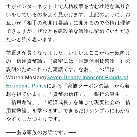
士がインターネット上で人格攻撃を含む壮絶な罵り合
いをしているのをよく見かけます。上記のように、お
互いが「相手の意見は暴論」に見えるので心情は理解
できますが、ぜひとも建設的な議論に留めていただき
たいと強く思います。
前置きが長くなりました。いよいよここから一般向け
の「信用貨幣論」（厳密には「国定信用貨幣論」）の
説明のために作った寓話です。なお、この話は
Warren Moslerの
Seven Deadly Innocent Frauds of
Economic Policy
にある「家族クーポンの話」から着
想を得ています。「貨幣の信任」、「銀行の誕生」、
「信用創造」、「経済成長」を通じて現実社会の「信
用貨幣論」を学べます。できるだけシンプルにわかり
やすくしたつもりです。
——ある家族のお話です。—–