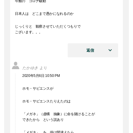
今般の コロナ騒動
日本人は どこまで愚かになれるのか
じっくりと 観察させていただくつもりで
ございます。。。
返信
たかゆき
より
2020年5月6日 10:50 PM
ホモ・サピエンスが
ホモ・サピエンスたりえたのは
「メガネ」（虚構 抽象）に命を賭けることが
できたから という説あり
「メガネ」 を 掛け間違えたら