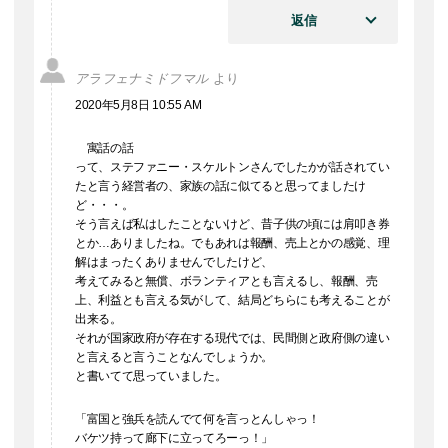
返信
アラフェナミドフマル
より
2020年5月8日 10:55 AM
寓話の話
って、ステファニー・スケルトンさんでしたかが話されてい
たと言う経営者の、家族の話に似てると思ってましたけ
ど・・・。
そう言えば私はしたことないけど、昔子供の頃には肩叩き券
とか…ありましたね。でもあれは報酬、売上とかの感覚、理
解はまったくありませんでしたけど、
考えてみると無償、ボランティアとも言えるし、報酬、売
上、利益とも言える気がして、結局どちらにも考えることが
出来る。
それが国家政府が存在する現代では、民間側と政府側の違い
と言えると言うことなんでしょうか。
と書いてて思っていました。
「富国と強兵を読んでて何を言っとんしゃっ！
バケツ持って廊下に立ってろーっ！」