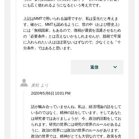
にも広く使われるようになるという考え方です。
上記はMMTで用いられる論理ですが、私は妥当だと考えま
す。確かに、MMTも認めるように、世の中（および歴史上）
には「無税国家」もあるので、徴税が通貨を流通させるため
の「必要条件」とは言えないかもしれませんが、脱税で牢屋
に入れられたい人はほぼ居ないはずなので、少なくとも「十
分条件」ではあると思います。
返信
麦粒
より
2020年5月6日 10:01 PM
話が噛み合っていませんね。私は、経済理論の話をして
いるのではなく、精神の話をしています。そしてあなた
は研究者ではありましょうが、今、政治的活動をしてお
られます。研究の世界には研究の世界のルールがあるよ
うに、政治の世界には政治の世界のルールがあります。
政治の世界では、精神がとても大切なのです。政策を含