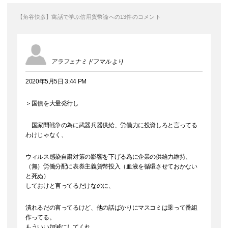
【角谷快彦】寓話で学ぶ信用貨幣論への13件のコメント
アラフェナミドフマル
より
2020年5月5日 3:44 PM
＞国債を大量発行し
国家間戦争の為に武器兵器供給、労働力に投資しろと言ってる
わけじゃなく、
ウィルス感染自粛対策の影響を下げる為に企業の供給力維持、
（無）労働分配に表券主義貨幣投入（血液を循環させておかない
と死ぬ）
しておけと言ってるだけなのに、
潰れるだの言ってるけど、他の話ばかりにマスコミは乗って番組
作ってる。
もういい加減にしてくれ。