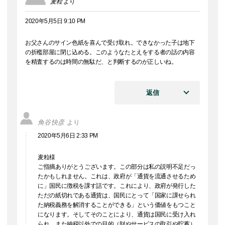
麦粒
より
2020年5月5日 9:10 PM
お父さんのサイン色紙を喜んで受け取れ。できなかった子は地下
の折檻部屋に閉じ込める。このようなたとえをする者の話の内容
を精査するのは時間の無駄だ、と判断するのが正しいね。
返信
角谷快彦
より
2020年5月6日 2:33 PM
麦粒様
ご指摘ありがとうございます。この部分は私の説明不足だっ
たかもしれません。これは、政府が「通貨を流通させるため
に」国民に徴税を課す話です。これにより、政府が発行した
ただの紙切れである通貨は、国民にとって「国家に課せられ
た納税義務を解消することができる」という価値をもつこと
になります。そしてそのことにより、通貨は国民に受け入れ
られ、また納税以外での目的（財やサービスの取引や貯蓄）