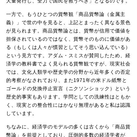
大量発行し、全力で国民を救うべき」となるのです。
一方で、もうひとつの貨幣観「商品貨幣論（金属主
義）」で世の中を見ると、上記とまったく異なる景色
が見られます。商品貨幣論とは、貨幣が信用で価値を
担保されているのではなく、貨幣そのものに価値があ
る（もしくは人々が慣習としてそう思い込んでいる）
という見方です。アダム・スミスが賛同したため、経
済学の教科書でよく見られる貨幣観ですが、現実社会
では、文化人類学や歴史学の分野から近年多くの否定
的考察がなされており、また1971年の米ドル紙幣と
ゴールドの兌換停止宣言（ニクソンショック）という
歴史的事実もあります。学問としての洗練性はともか
く、現実との整合性にはかなり無理があると私は認識
しています。
ちなみに、経済学のモデルの多くは古くから「商品貨
幣論」を前提としており、圧倒的多数の経済学者が