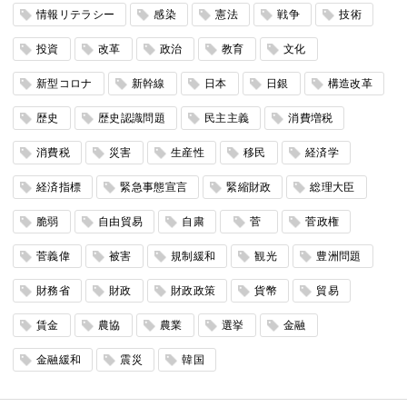
情報リテラシー
感染
憲法
戦争
技術
投資
改革
政治
教育
文化
新型コロナ
新幹線
日本
日銀
構造改革
歴史
歴史認識問題
民主主義
消費増税
消費税
災害
生産性
移民
経済学
経済指標
緊急事態宣言
緊縮財政
総理大臣
脆弱
自由貿易
自粛
菅
菅政権
菅義偉
被害
規制緩和
観光
豊洲問題
財務省
財政
財政政策
貨幣
貿易
賃金
農協
農業
選挙
金融
金融緩和
震災
韓国