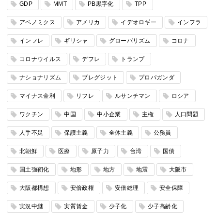
GDP
MMT
PB黒字化
TPP
アベノミクス
アメリカ
イデオロギー
インフラ
インフレ
ギリシャ
グローバリズム
コロナ
コロナウイルス
デフレ
トランプ
ナショナリズム
ブレグジット
プロパガンダ
マイナス金利
リフレ
ルサンチマン
ロシア
ワクチン
中国
中小企業
主権
人口問題
人手不足
保護主義
全体主義
公務員
北朝鮮
医療
原子力
台湾
国債
国土強靭化
地形
地方
地震
大阪市
大阪都構想
安倍政権
安倍総理
安全保障
実況中継
実質賃金
少子化
少子高齢化