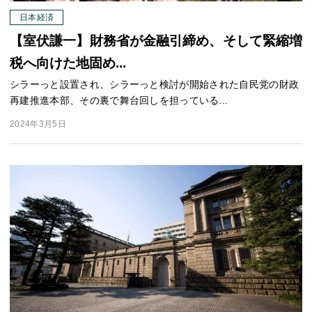
日本経済
【室伏謙一】財務省が金融引締め、そして緊縮増
税へ向けた地固め...
シラーっと設置され、シラーっと検討が開始された自民党の財政
再建推進本部、その裏で舞台回しを担っている...
2024年3月5日