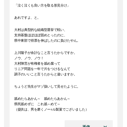
「泣く泣くも良い方を取る形見分け」
あれですよ、と。
大村は典型的な組織型選挙で戦い、
支持基盤ほぼほぼ固めとったのに、
県中東部で得票を伸ばしたのに負けたやん。
上川陽子が余計なこと言うたからですか。
ノウ、ノウ、ノウ！
大村陣営が有権者を舐め腐って
リニア問題を一年で片をつけるなんて
調子のいいこと言うたからと違いますか。
ちょうど先生がマゾ扱いして見せたように。
舐めたらあかん～ 舐めたらあかん～
県民舐めずに これ舐～めて～
（提供は、男を磨くノー○ル製菓でございました）
返信