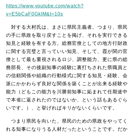
https://www.youtube.com/watch?
v=E5bCaF0GkIM&t=10s
対する大村氏は、まさに県民主義者。つまり、県民
の手に県政を取り戻すことを掲げ、それを実行できる
知見と経験を有する方。総務官僚としての地方行財政
に関する完璧と言っていい知見、そして、霞が関の官
僚として最も重視されるロジ、調整能力、更に県の総
務部長、その後副知事の経験に裏打ちされた県職員と
の信頼関係や組織の行動様式に関する知見・経験、会
派にかかわらず良好な関係を築くことが出来る経験や
能力（どもこの能力を川勝前知事に妬まれて任期途中
で本省に返されたのではないか、という話もあるぐら
いです。）、と挙げればキリがないくらいです。
つまり県民を向いた、県民のための県政をやってく
れる知事になりうる人材だったということです。だか