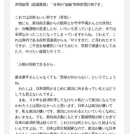
岸田総理（総裁選後）「令和の”金融”所得倍増計画です」
これでは詐欺もいい所です（苦笑い
他にも、新自由主義からの脱却とか竹中平蔵さんとの決別と
か、分離課税の見直しとか、いろいろ言っていましたが、今では
全部なかったことになってしまっていますからね。くわえて、こ
れは身内である自民党議員からも「やりすぎだ」と言われたそう
ですが、ご子息を秘書官につけてみたり、官邸で酒盛りをしてみ
たり、やりたい放題だそうで…
「人柄が信頼できるから」
森永康平さんじゃなくても「意味が分からない」というでしょう
ね。
わたしは、日本国民がまじめに政治に向き合っているとはどう
しても思えないんですよ。
まあ、３０年も経済停滞してなけりゃ私だって政治になんてか
かわろうとは思わなかったと思います。日本人は政治が嫌いで
す。私も政治が嫌いです。政治にかかわるとたいていろくなめに
あいません。でも、新自由主義にもとずく緊縮増税が続くかぎり
日本の経済停滞は続くので、これだけは何とかしないと始まらな
いんですよね。で、日本は民主制国家なので、政治が嫌いな日本