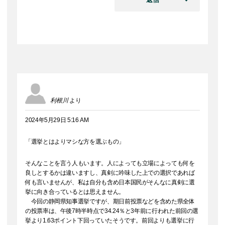
利根川
より
2024年5月29日 5:16 AM
「選挙とはよりマシな方を選ぶもの」
そんなことを言う人もいます。人によっても立場によっても何を
良しとするかは違いますし、真剣に吟味した上での選択であれば
何も言いませんが、私は自分も含め日本国民がそんなに真剣に選
挙に向き合っているとは思えません。
今回の静岡県知事選挙ですが、期日前投票などを含めた県全体
の投票率は、午後7時半時点で34.24％と3年前に行われた前回の選
挙より1.63ポイント下回っていたそうです。前回よりも選挙に行