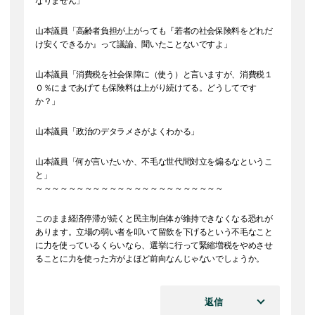
なりません」
山本議員「高齢者負担が上がっても『若者の社会保険料をどれだ
け安くできるか』って議論、聞いたことないですよ」
山本議員「消費税を社会保障に（使う）と言いますが、消費税１
０％にまであげても保険料は上がり続けてる。どうしてです
か？」
山本議員「政治のデタラメさがよくわかる」
山本議員「何が言いたいか、不毛な世代間対立を煽るなというこ
と」
～～～～～～～～～～～～～～～～～～～～～～～
このまま経済停滞が続くと民主制自体が維持できなくなる恐れが
あります。立場の弱い者を叩いて留飲を下げるという不毛なこと
に力を使っているくらいなら、選挙に行って緊縮増税をやめさせ
ることに力を使った方がよほど前向なんじゃないでしょうか。
返信