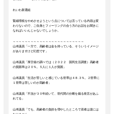
れいわ新選組
緊縮増税をやめさせようという点については言っている内容は変
わりないので、ご自身とフィーリングの合う方のお話をお聞きに
なればいいんじゃないでしょうか。
～～～～～～～～～～～～～～～～～～～～～～～～
山本議員「一方で、高齢者は金を持っている、そういうイメージ
がありますけど幻想です」
山本議員「厚労省の調べでは（２０２２ 国民生活調査）高齢者
の貧困率は２０％。５人に１人が貧困」
山本議員「生活が苦しいと感じている世帯は４８.３％。２世帯に
１世帯は苦しいのが高齢者」
山本議員「不況が３０年続いて、世代間の分断を煽る発言があふ
れてる」
山本議員「でも、高齢者の負担を増やしたところで若者は楽には