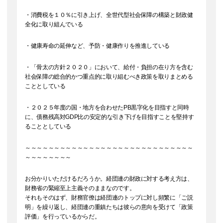
・消費税を１０％に引き上げ、全世代型社会保障の構築と財政健
全化に取り組んでいる
・健康寿命の延伸など、予防・健康作りを推進している
・「骨太の方針２０２０」において、給付・負担の在り方を含む
社会保障の総合的かつ重点的に取り組むべき政策を取りまとめる
こととしている
・２０２５年度の国・地方を合わせたPB黒字化を目指すと同時
に、債務残高対GDP比の安定的な引き下げを目指すことを堅持す
ることとしている
～～～～～～～～～～～～～～～～～～～～～～～～～～～～～
～～～～～～～～
お分かりいただけるだろうか。経団連の財政に対する考え方は、
財務省の緊縮至上主義そのままなのです。
それもそのはず、財務官僚は経団連のトップに対し頻繁に「ご説
明」を繰り返し、経団連の重鎮たちは彼らの意向を受けて「政策
評価」を行っているからだ。