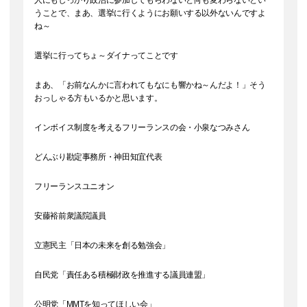
人にもしっかり政治に参加してもらわないと何も変わらないとい
うことで、まあ、選挙に行くようにお願いする以外ないんですよ
ね～
選挙に行ってちょ～ダイナってことです
まあ、「お前なんかに言われてもなにも響かね～んだよ！」そう
おっしゃる方もいるかと思います。
インボイス制度を考えるフリーランスの会・小泉なつみさん
どんぶり勘定事務所・神田知宜代表
フリーランスユニオン
安藤裕前衆議院議員
立憲民主「日本の未来を創る勉強会」
自民党「責任ある積極財政を推進する議員連盟」
公明党「MMTを知ってほしい会」