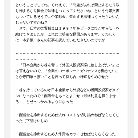
ということでしてね。くわえて、「問題があれば禁止するなり取
り締まるなり国会で法律をつくってくださいね」という付帯文書
もついているそうで…企業献金、禁止する法律つくったらいいん
じゃないですかね？
さて、日本の実質賃金は１９９７年をピークにひたすら低下を
続けてきましたが、これには明確な原因があります。くわしく
は、本多慎一さんの記事を読んでいただきたいのですが、
～～～～～～～～～～～～～～～～～～～～～～～～～～～～～
～～～～～～
・「日本企業から株を奪って外国人投資家様に差し上げたい」と
は言えないので、「企業のコーポレートガバナンスが働かない」
とか専門家っぽいことを言って持ち合い株式をやめさせた
・株を持っているのが日本企業から外資などの機関投資家がメイ
ンになったので「配当金をもっとよこせ（最終利益を膨らませ
ろ）」とせっつかれるようになった
・配当金を捻出するため仕入れコストを切り詰めねばならなくな
った（下請けいじめ
・配当金を捻出するため人件費もカットせねばならなくなった