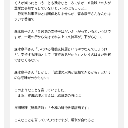
く人が減ったということも残念なところですが、６割以上の人が
選挙に参加すらしていないというのはちょっと…
静岡県知事選挙とは関係ありませんが、森永康平さんなんかは
ラジオ番組で
森永康平さん「自民党の支持率はだいぶ下がっているという話で
すが、一定の所から先はそれ以上（支持率が）下がらない」
森永康平さん「いわゆる岩盤支持層というやつなんでしょうけ
ど、支持する理由として『支持政党だから』というのはまだ理解
できなくもない」
森永康平さん「しかし、『総理の人柄が信頼できるから』という
のは意味が分からない」
このようなことを言っていました。
まあ、岸田総理と言えば、総裁選の時には
岸田総理（総裁選時）「令和の所得倍増計画です」
こんなことを言っていたわけですが、選挙が合わると…