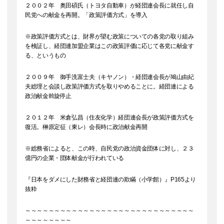
２００２年 奥田碩氏（トヨタ自動車）が経団連会長に就任し自
民党への献金を再開。「政策評価方式」を導入
※政策評価方式とは、財界が望む政策についての各党の取り組み
を検証し、経団連加盟企業はこの政策評価に応じて各党に献金す
る、というもの
２００９年 御手洗富士夫（キヤノン）・経団連会長が鳩山由紀
夫総理と会談し政策評価方式を取りやめることに。経団連による
政治献金斡旋停止
２０１２年 米倉弘昌（住友化学）経団連会長が政策評価方式を
復活。榊原定征（東レ）会長時に政治献金再開
※総務省によると、この時、自民党の政治資金団体に対し、２３
億円の企業・団体献金が行われている
『日本をダメにした財務省と経団連の欺瞞（小学館）』P165より
抜粋
～～～～～～～～～～～～～～～～～～～～～～～～～～～～～
～～～～～～～～