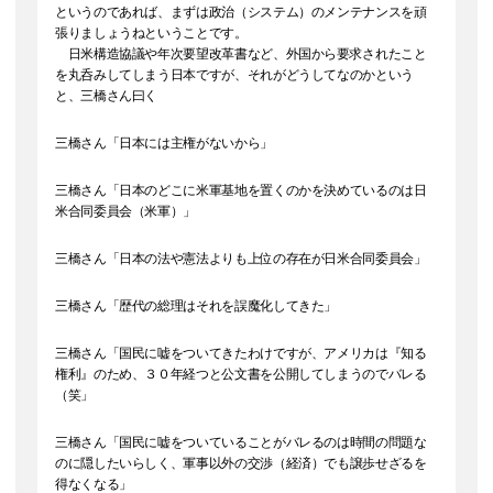
というのであれば、まずは政治（システム）のメンテナンスを頑
張りましょうねということです。
日米構造協議や年次要望改革書など、外国から要求されたこと
を丸呑みしてしまう日本ですが、それがどうしてなのかという
と、三橋さん曰く
三橋さん「日本には主権がないから」
三橋さん「日本のどこに米軍基地を置くのかを決めているのは日
米合同委員会（米軍）」
三橋さん「日本の法や憲法よりも上位の存在が日米合同委員会」
三橋さん「歴代の総理はそれを誤魔化してきた」
三橋さん「国民に嘘をついてきたわけですが、アメリカは『知る
権利』のため、３０年経つと公文書を公開してしまうのでバレる
（笑」
三橋さん「国民に嘘をついていることがバレるのは時間の問題な
のに隠したいらしく、軍事以外の交渉（経済）でも譲歩せざるを
得なくなる」