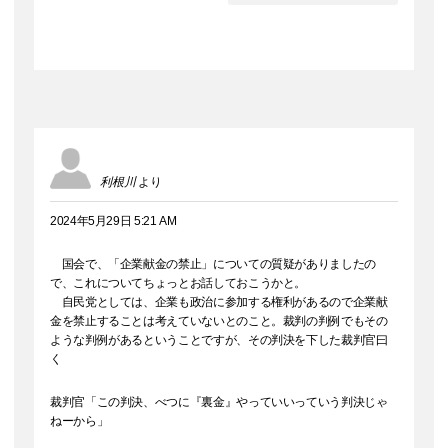
利根川
より
2024年5月29日 5:21 AM
国会で、「企業献金の禁止」についての質疑がありましたの
で、これについてちょっとお話しておこうかと。
自民党としては、企業も政治に参加する権利があるので企業献
金を禁止することは考えていないとのこと。裁判の判例でもその
ような判例があるということですが、その判決を下した裁判官曰
く
裁判官「この判決、べつに『裏金』やっていいっていう判決じゃ
ねーから」