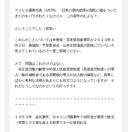
アメリカ通商代表（USTR）「日本の歴代総理が国民に嘘をついて
きたのをバラされたくなけりゃ、この条件のむよな？」
ということでした（苦笑い
これらのことについては外務省・宮本慎吾参事官が２０２３年３
月２日・参議院・予算委員会・山本太郎議員の質疑にていろいろ
答えてくれているので一度ご視聴ください。
さて、問題はこれだけではない。
非正規労働の解禁や外国人技能実習制度（育成就労制度）の導
入、輸出補助金である消費税の導入や法人税の減税など、財界に
ばかり有利な法律があまりにも目立つようになっていますが、そ
れがどうしてなのかというのがコチラ⇓
～～～～～～～～～～～～～～～～～～～～～～～～～～～～～
～～～～～～
１９９３年 金丸事件、ゼネコン汚職事件で自民党が選挙で敗北
（年間１００億を超える財界マネーが途切れる