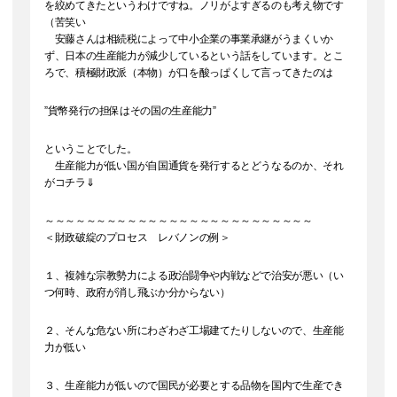
を絞めてきたというわけですね。ノリがよすぎるのも考え物です
（苦笑い
安藤さんは相続税によって中小企業の事業承継がうまくいか
ず、日本の生産能力が減少しているという話をしています。とこ
ろで、積極財政派（本物）が口を酸っぱくして言ってきたのは
”貨幣発行の担保はその国の生産能力”
ということでした。
生産能力が低い国が自国通貨を発行するとどうなるのか、それ
がコチラ⇓
～～～～～～～～～～～～～～～～～～～～～～～～～～
＜財政破綻のプロセス レバノンの例＞
１、複雑な宗教勢力による政治闘争や内戦などで治安が悪い（い
つ何時、政府が消し飛ぶか分からない）
２、そんな危ない所にわざわざ工場建てたりしないので、生産能
力が低い
３、生産能力が低いので国民が必要とする品物を国内で生産でき