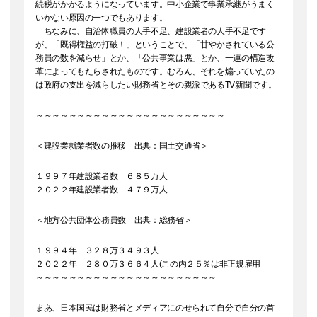
続税がかかるようになっています。中小企業で事業承継がうまく
いかない原因の一つでもあります。
ちなみに、自治体職員の人手不足、建設業者の人手不足です
が、「既得権益の打破！」ということで、「甘やかされている公
務員の数を減らせ」とか、「公共事業は悪」とか、一連の構造改
革によってもたらされたものです。むろん、それを煽っていたの
は政府の支出を減らしたい財務省とその親派であるTV新聞です。
～～～～～～～～～～～～～～～～～～～～～～～
＜建設業就業者数の推移 出典：国土交通省＞
１９９７年建設業者数 ６８５万人
２０２２年建設業者数 ４７９万人
＜地方公共団体公務員数 出典：総務省＞
１９９４年 ３２８万３４９３人
２０２２年 ２８０万３６６４人(この内２５％は非正規雇用
～～～～～～～～～～～～～～～～～～～～～～
まあ、日本国民は財務省とメディアにのせられて自分で自分の首