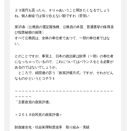
２３億円も貰ったら、そりゃあいうこと聞きたくなるでしょう
ね。個人献金では張り合えない額ですわ（苦笑い
第15条〔公務員の選定罷免権、公務員の本質、普通選挙の保障及
び投票秘密の保障〕
すべて公務員は、全体の奉仕者であつて、一部の奉仕者ではな
い。
とのことですが、事実上、日本の政治家は財界（一部）の奉仕者
になっちゃっているので、これについてはバランスをとる必要が
あるのではないでしょうか。
ところで、経団連の言う「政策評価方式」ですが、それがどん
なものかというとコチラ⇓
～～～～～～～～～～～～～～～～～～～～～～～～～～～～～
～～～～～
「主要政党の政策評価」
＜２０１９自民党の政策評価＞
財政健全化・社会保障制度改革 取り組み・実績