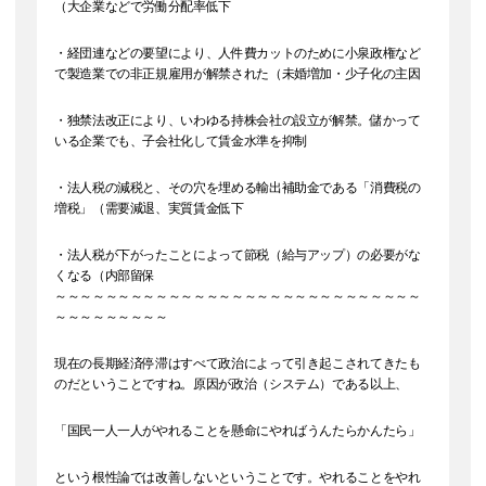
（大企業などで労働分配率低下
・経団連などの要望により、人件費カットのために小泉政権など
で製造業での非正規雇用が解禁された（未婚増加・少子化の主因
・独禁法改正により、いわゆる持株会社の設立が解禁。儲かって
いる企業でも、子会社化して賃金水準を抑制
・法人税の減税と、その穴を埋める輸出補助金である「消費税の
増税」（需要減退、実質賃金低下
・法人税が下がったことによって節税（給与アップ）の必要がな
くなる（内部留保
～～～～～～～～～～～～～～～～～～～～～～～～～～～～～
～～～～～～～～～
現在の長期経済停滞はすべて政治によって引き起こされてきたも
のだということですね。原因が政治（システム）である以上、
「国民一人一人がやれることを懸命にやればうんたらかんたら」
という根性論では改善しないということです。やれることをやれ