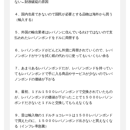
ない←財政破綻の原因
４、国内生産できないので国民が必要とする品物は海外から買う
（輸入する）
５、外国の輸出業者はレバノンに住んでいるわけではないので支
払われたレバノンポンドをドルに両替する
６、レバノンポンドがどんどん外貨に両替されていくので、レバ
ノンポンドがケツを拭く紙の代わりに使ってもいいくらい余る
７、あまりあるレバノンポンドだが、レバノンポンドを持ってい
てもレバノンポンドで手に入る商品やサービスが少ないのでレバ
ノンポンドの価値が下がる
８、最初、１ドル１５００レバノンポンドで交換されていたもの
が、レバノンポンドの価値が下がったことで１５０００レバノン
ポンドださないと１ドルと交換してもらえなくなる
９、昔は輸入物の１ドルチョコレートは１５００レバノンポンド
で買えたのに、１５０００レバノンポンド出さないと買えなくな
る（インフレ率急騰）