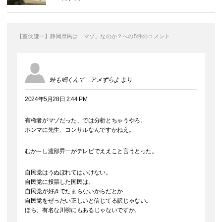
【室伏謙一】静岡県民は「マゾ」なのか？への5件のコメント
蛙も鳴くんて アメずらよ
より
2024年5月28日 2:44 PM
有権者がマゾだった、では分析とちゃうやろ。
ホンマに先生、コンサルなんですかねえ。
むか～し渡部昇一がテレビでええこと言うとった。
自民党はうぬぼれてはいけない。
自民党に投票した国民は、
自民党が好きでたまらないからだとか
自民党をぜったい正しいと信じてる訳じゃない。
ほら、有名な川柳にもあるじゃないですか。