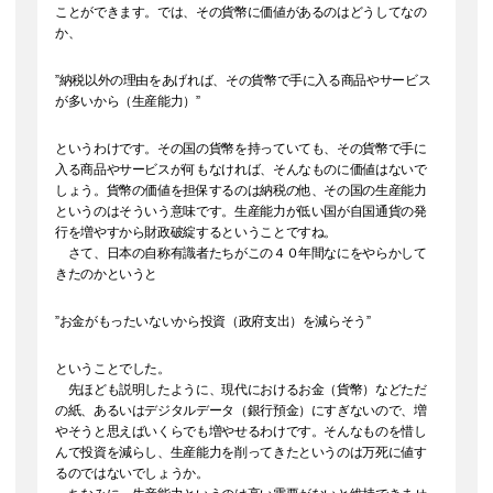
ことができます。では、その貨幣に価値があるのはどうしてなの
か、
”納税以外の理由をあげれば、その貨幣で手に入る商品やサービス
が多いから（生産能力）”
というわけです。その国の貨幣を持っていても、その貨幣で手に
入る商品やサービスが何もなければ、そんなものに価値はないで
しょう。貨幣の価値を担保するのは納税の他、その国の生産能力
というのはそういう意味です。生産能力が低い国が自国通貨の発
行を増やすから財政破綻するということですね。
さて、日本の自称有識者たちがこの４０年間なにをやらかして
きたのかというと
”お金がもったいないから投資（政府支出）を減らそう”
ということでした。
先ほども説明したように、現代におけるお金（貨幣）などただ
の紙、あるいはデジタルデータ（銀行預金）にすぎないので、増
やそうと思えばいくらでも増やせるわけです。そんなものを惜し
んで投資を減らし、生産能力を削ってきたというのは万死に値す
るのではないでしょうか。