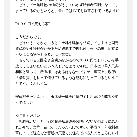
どうして土地建物の相続がうまくいかず所有者不明になってし
まっているのかというと、最近ではTVでも報道されているように
”１００円で買える家”
こうだからです。
どういうことかというと、土地や建物を相続してしまうと固定
資産税や相続税がかかるため親戚中で押し付け合いの末、所有者
不明になる物件もあると…（苦笑い
もっていると固定資産税がかかるので１００円でもいいから手
放してしまいたいという人もいるようですね。日本は中華人民共
和国と違って「所有権」はあるはずなのですが、事実上、政府に
「借り賃」を払って借りているような感じになっているというこ
とです。くわしくは、
安藤裕チャンネル 【玉木雄一郎氏に物申す】相続税の弊害を知
ってほしい
をご覧ください。
相続税というと一部の超富裕層以外関係がないかのように思わ
れがちで、実際、昔はそうだったわけですが、平成２５年税制改
革によって現在では普通の戸建てに住んでいる人のところにも相