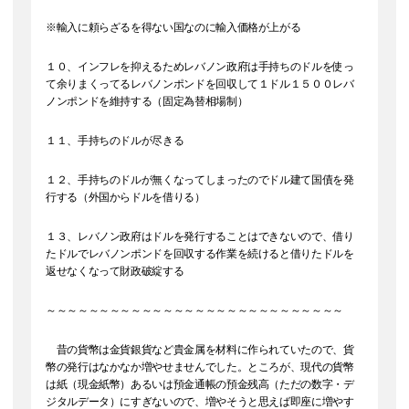
※輸入に頼らざるを得ない国なのに輸入価格が上がる
１０、インフレを抑えるためレバノン政府は手持ちのドルを使っ
て余りまくってるレバノンポンドを回収して１ドル１５００レバ
ノンポンドを維持する（固定為替相場制）
１１、手持ちのドルが尽きる
１２、手持ちのドルが無くなってしまったのでドル建て国債を発
行する（外国からドルを借りる）
１３、レバノン政府はドルを発行することはできないので、借り
たドルでレバノンポンドを回収する作業を続けると借りたドルを
返せなくなって財政破綻する
～～～～～～～～～～～～～～～～～～～～～～～～～～～～
昔の貨幣は金貨銀貨など貴金属を材料に作られていたので、貨
幣の発行はなかなか増やせませんでした。ところが、現代の貨幣
は紙（現金紙幣）あるいは預金通帳の預金残高（ただの数字・デ
ジタルデータ）にすぎないので、増やそうと思えば即座に増やす