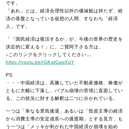
です。
「あれ」とは、経済合理性以外の価値観は持たず、経
済の基盤となっている仮想の人間、すなわち「経済
人」です。
「「国民経済は復活するか」が、今後の世界の歴史を
決定的に変える！」に、ご賛同下さる方は、
↓このリンクをクリックしてください…
https://youtu.be/iGKatGagXaY
PS
・・・中国経済は、高騰していた不動産価格、株価が
ともに大幅に下落し、バブル崩壊の苦境に直面してい
る。この状況に対する解釈は二つに分かれている。
一つは「単なる景気後退」あるいは「投資主導の経済
から消費主導の安定成長への過渡期」とする見方、も
う一つは「メッキが剥がれた中国経済が崩壊を始め