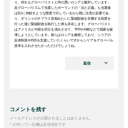
り、何れもグローバリストと仲の悪いロシアと敵対しています。
反グローバリズムで当選したポーランドの「法と正義」も当選後
はEUに持銃すような態度で示しているから既に注意が必要であ
り、ギリシャのチプラス首相みたいに緊縮財政を非難する投票を
行った後に緊縮財政を執行した例も存在します。グローバリスト
はアメリカと中国を対立を演出させて、TPPやAIIBなどで国家を破
壊しようとしています。彼らはロシアを敵視しており、シリアの
反体制派やISISを支援していたくらいですからシリアをグローバル
資本を入れさせたかっただけでしょうね。
返信
コメントを残す
メールアドレスが公開されることはありません。
* が付いている欄は必須項目です