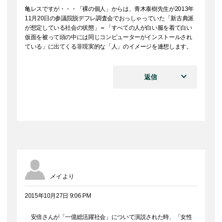
亀レスですが・・・「裸の個人」からは、青木泰樹先生が2013年
11月20日の参議院脱デフレ調査会でおっしゃっていた「新古典派
が想定している社会の状態」＝「すべての人が白い服を着て白い
仮面を被って頭の中には同じコンピューターがインストールされ
ている」に出てくる非現実的な「人」のイメージを連想します。
返信
メイ
より
2015年10月27日 9:06 PM
安倍さんが「一億総活躍社会」について演説された時、「女性