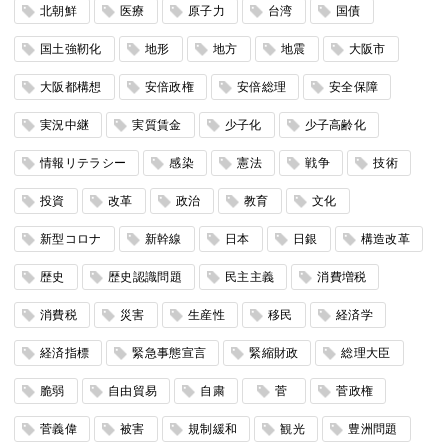
北朝鮮
医療
原子力
台湾
国債
国土強靭化
地形
地方
地震
大阪市
大阪都構想
安倍政権
安倍総理
安全保障
実況中継
実質賃金
少子化
少子高齢化
情報リテラシー
感染
憲法
戦争
技術
投資
改革
政治
教育
文化
新型コロナ
新幹線
日本
日銀
構造改革
歴史
歴史認識問題
民主主義
消費増税
消費税
災害
生産性
移民
経済学
経済指標
緊急事態宣言
緊縮財政
総理大臣
脆弱
自由貿易
自粛
菅
菅政権
菅義偉
被害
規制緩和
観光
豊洲問題