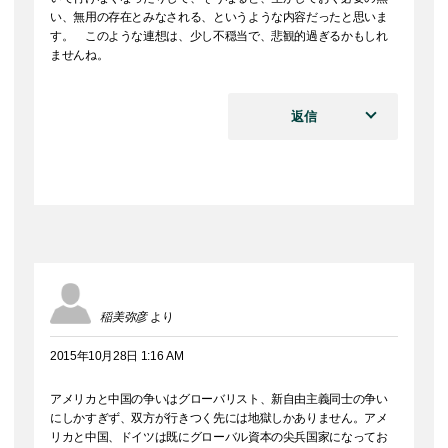
い、無用の存在とみなされる、というような内容だったと思いま
す。 このような連想は、少し不穏当で、悲観的過ぎるかもしれ
ませんね。
返信
稲美弥彦
より
2015年10月28日 1:16 AM
アメリカと中国の争いはグローバリスト、新自由主義同士の争い
にしかすぎず、双方が行きつく先には地獄しかありません。アメ
リカと中国、ドイツは既にグローバル資本の尖兵国家になってお