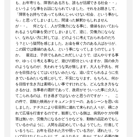
も、お年寄りも、障害のある方も、誰もが活躍できる社会・・」
というような事をお話になられていました。それをお聴きして、
「障害をお持ちであっても休んじゃいけない社会、という事かし
ら」と思ってしまいました。間違った解釈かもしれません
が・・。 何となく、人が労働力になる事に、価値をおいておら
れるような印象を受けてしまいまして、逆に、労働力にならな
い、なれない方に対しては、どのように考えておられるのだろ
う？という疑問を感じました。お金を稼ぐ力のある人ばかりが、
この国では価値のある人、という事になってしまうのでしょう
か。 最近は、子供でもあれこれ忙しいようで、ぼんやりする事
や、ゆっくり考える事など、遊びの部分といいますか、国の余力
のようなものが、失われそうな気が致します。大人も子供も、何
かを目指さなくてはいけないみたいな、追い立てられるように生
きているみたいな感じがして、不安になります。もちろん、何か
を目指す生き方は素晴らしい事ですけれども、どんな生き方をな
さるかは、当事者の選択であって、政府がそういった事に介入し
てこられるのは、行き過ぎではないかと思うのですが・・。 こ
の件で、昔観た映画かドキュメンタリーの、あるシーンを思い出
しました。ナチスにより収容所に連れて来られた人々が、裸にさ
れて広場を行進するのです。観察している側は、病気やケガや障
害は無いか、労働力になるかどうかなどを、動物の品定めでもし
ているかのように、人間を品定めしているようでした。行進して
いるうちに、お年を召された方や弱っている方が、遅れたり、つ
いて行けなくなったりして、そうなると、生かしておく必要の無