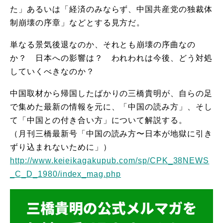
た」あるいは「経済のみならず、中国共産党の独裁体
制崩壊の序章」などとする見方だ。
単なる景気後退なのか、それとも崩壊の序曲なの
か？ 日本への影響は？ われわれは今後、どう対処
していくべきなのか？
中国取材から帰国したばかりの三橋貴明が、自らの足
で集めた最新の情報を元に、「中国の読み方」、そし
て「中国との付き合い方」について解説する。
（月刊三橋最新号「中国の読み方〜日本が地獄に引き
ずり込まれないために」）
http://www.keieikagakupub.com/sp/CPK_38NEWS
_C_D_1980/index_mag.php