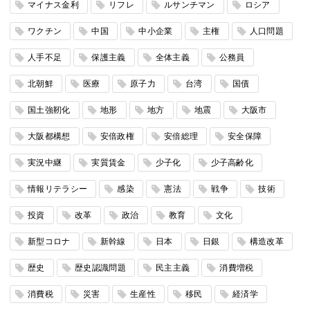
マイナス金利
リフレ
ルサンチマン
ロシア
ワクチン
中国
中小企業
主権
人口問題
人手不足
保護主義
全体主義
公務員
北朝鮮
医療
原子力
台湾
国債
国土強靭化
地形
地方
地震
大阪市
大阪都構想
安倍政権
安倍総理
安全保障
実況中継
実質賃金
少子化
少子高齢化
情報リテラシー
感染
憲法
戦争
技術
投資
改革
政治
教育
文化
新型コロナ
新幹線
日本
日銀
構造改革
歴史
歴史認識問題
民主主義
消費増税
消費税
災害
生産性
移民
経済学