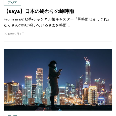
アジア
【saya】日本の終わりの蝉時雨
Fromsaya＠歌手/チャンネル桜キャスター『蝉時雨せみしぐれ』
たくさんの蝉が鳴いているさまを時雨...
2018年9月1日