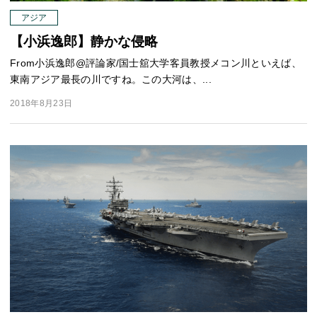
アジア
【小浜逸郎】静かな侵略
From小浜逸郎@評論家/国士舘大学客員教授メコン川といえば、
東南アジア最長の川ですね。この大河は、...
2018年8月23日