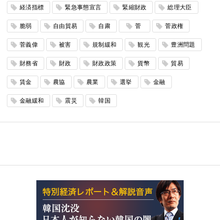
経済指標
緊急事態宣言
緊縮財政
総理大臣
脆弱
自由貿易
自粛
菅
菅政権
菅義偉
被害
規制緩和
観光
豊洲問題
財務省
財政
財政政策
貨幣
貿易
賃金
農協
農業
選挙
金融
金融緩和
震災
韓国