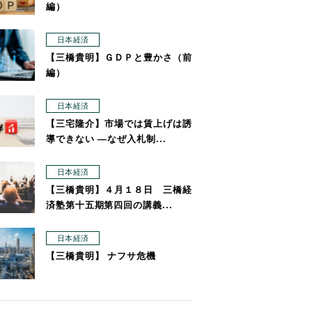
編）
日本経済
【三橋貴明】ＧＤＰと豊かさ（前
編）
日本経済
【三宅隆介】市場では賃上げは誘
導できない ―なぜ入札制...
日本経済
【三橋貴明】４月１８日 三橋経
済塾第十五期第四回の講義...
日本経済
【三橋貴明】 ナフサ危機