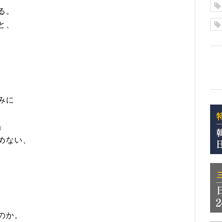
る。
と、
みに
」
めない、
のか。