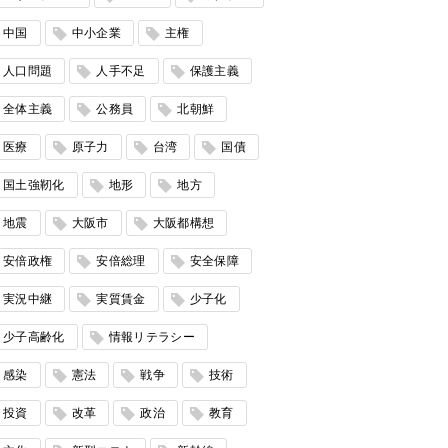
中国
中小企業
主権
人口問題
人手不足
保護主義
全体主義
公務員
北朝鮮
医療
原子力
台湾
国債
国土強靭化
地形
地方
地震
大阪市
大阪都構想
安倍政権
安倍総理
安全保障
実況中継
実質賃金
少子化
少子高齢化
情報リテラシー
感染
憲法
戦争
技術
投資
改革
政治
教育