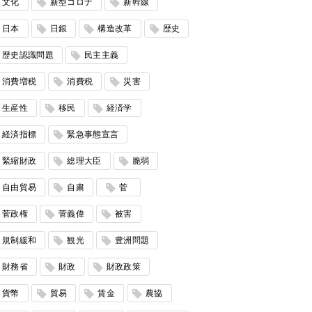
文化
新型コロナ
新幹線
日本
日銀
構造改革
歴史
歴史認識問題
民主主義
消費増税
消費税
災害
生産性
移民
経済学
経済指標
緊急事態宣言
緊縮財政
総理大臣
脆弱
自由貿易
自粛
菅
菅政権
菅義偉
被害
規制緩和
観光
豊洲問題
財務省
財政
財政政策
貨幣
貿易
賃金
農協