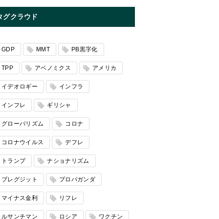
タグクラウド
GDP
MMT
PB黒字化
TPP
アベノミクス
アメリカ
イデオロギー
インフラ
インフレ
ギリシャ
グローバリズム
コロナ
コロナウイルス
デフレ
トランプ
ナショナリズム
ブレグジット
プロパガンダ
マイナス金利
リフレ
ルサンチマン
ロシア
ワクチン