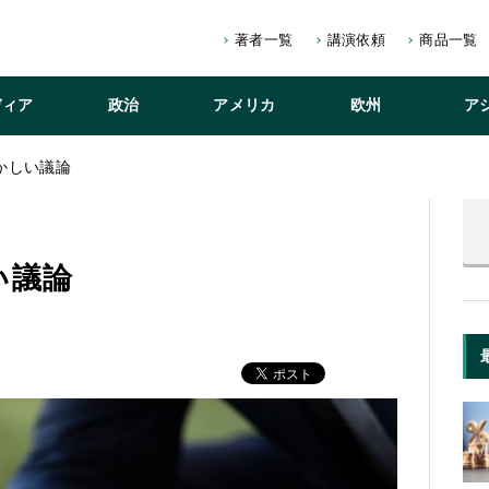
著者一覧
講演依頼
商品一覧
ディア
政治
アメリカ
欧州
ア
かしい議論
い議論