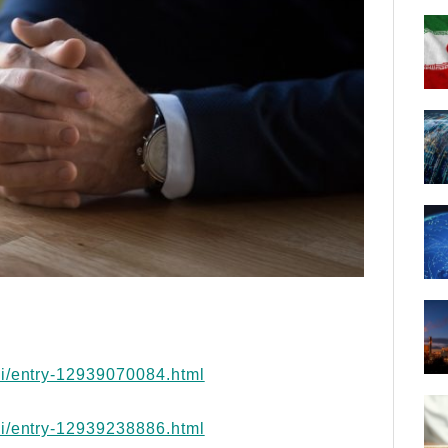
hi/entry-12939070084.html
hi/entry-12939238886.html