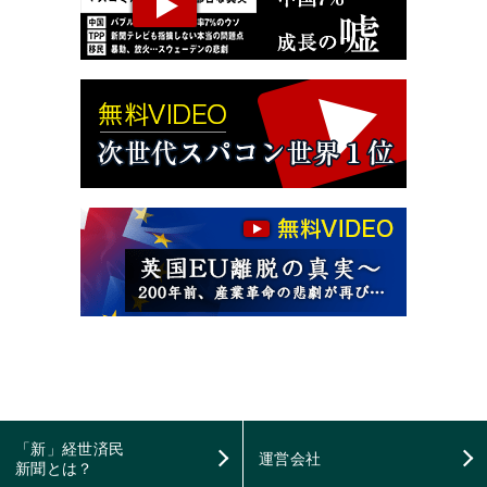
「新」経世済民
運営会社
新聞とは？