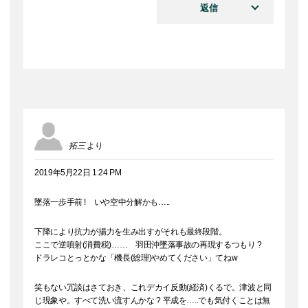
返信
拓三
より
2019年5月22日 1:24 PM
墜落一歩手前 ! いや空中分解かも…..
下降により抗力が揚力を生み出すがそれも最終段階。
ここで逆噴射(消費税)…… 羽田沖墜落事故の再現するつもり ?
ドラレコとっとかな「機長(総理)やめてください」てねw
笑もない冗談はさておき、これデカイ反動(経済)くるで。津波と同
じ現象や。すべて洗い流すんかな ? 平成を…..でも気付くことは無