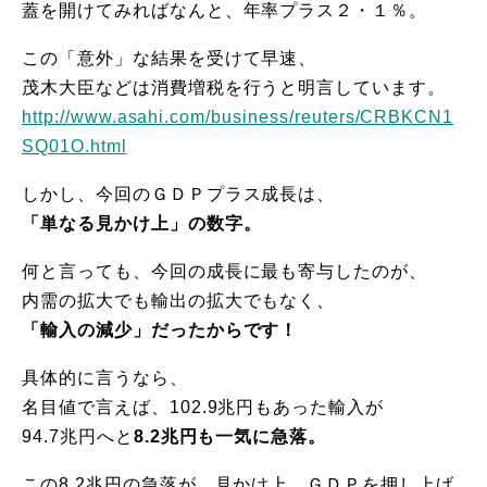
蓋を開けてみればなんと、年率プラス２・１％。
この「意外」な結果を受けて早速、
茂木大臣などは消費増税を行うと明言しています。
http://www.asahi.com/business/reuters/CRBKCN1
SQ01O.html
しかし、今回のＧＤＰプラス成長は、
「単なる見かけ上」の数字。
何と言っても、今回の成長に最も寄与したのが、
内需の拡大でも輸出の拡大でもなく、
「輸入の減少」だったからです！
具体的に言うなら、
名目値で言えば、102.9兆円もあった輸入が
94.7兆円へと
8.2兆円も一気に急落。
この8.2兆円の急落が、見かけ上、ＧＤＰを押し上げ