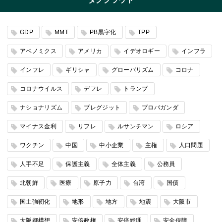
GDP
MMT
PB黒字化
TPP
アベノミクス
アメリカ
イデオロギー
インフラ
インフレ
ギリシャ
グローバリズム
コロナ
コロナウイルス
デフレ
トランプ
ナショナリズム
ブレグジット
プロパガンダ
マイナス金利
リフレ
ルサンチマン
ロシア
ワクチン
中国
中小企業
主権
人口問題
人手不足
保護主義
全体主義
公務員
北朝鮮
医療
原子力
台湾
国債
国土強靭化
地形
地方
地震
大阪市
大阪都構想
安倍政権
安倍総理
安全保障