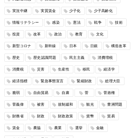
実況中継
実質賃金
少子化
少子高齢化
情報リテラシー
感染
憲法
戦争
技術
投資
改革
政治
教育
文化
新型コロナ
新幹線
日本
日銀
構造改革
歴史
歴史認識問題
民主主義
消費増税
消費税
災害
生産性
移民
経済学
経済指標
緊急事態宣言
緊縮財政
総理大臣
脆弱
自由貿易
自粛
菅
菅政権
菅義偉
被害
規制緩和
観光
豊洲問題
財務省
財政
財政政策
貨幣
貿易
賃金
農協
農業
選挙
金融