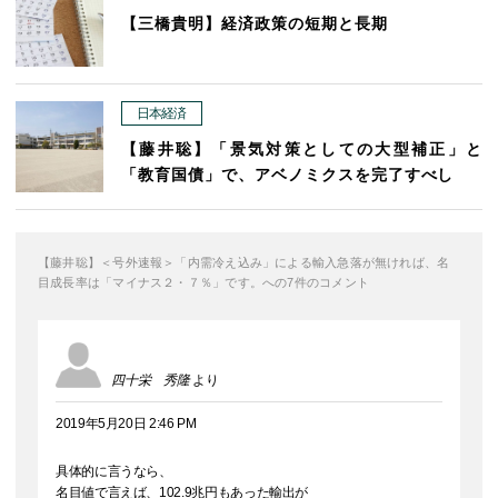
【三橋貴明】経済政策の短期と長期
日本経済
【藤井聡】「景気対策としての大型補正」と
「教育国債」で、アベノミクスを完了すべし
【藤井聡】＜号外速報＞「内需冷え込み」による輸入急落が無ければ、名
目成長率は「マイナス２・７％」です。への7件のコメント
四十栄 秀隆
より
2019年5月20日 2:46 PM
具体的に言うなら、
名目値で言えば、102.9兆円もあった輸出が