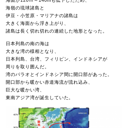
海面が120ｍ～140mも低下したため、
海嶺の琉球諸島と
伊豆・小笠原・マリアナの諸島は
大きく海面から浮き上がり、
諸島は長く切れ切れの連続した地形となった。
日本列島の南の海は
大きな湾の様相となり、
日本列島、台湾、フィリピン、インドネシアが
周りを取り囲んだ。
湾のパラオとインドネシア間に開口部があった。
開口部から暖かい赤道海流が流れ込み、
巨大な暖かい湾、
東南アジア湾が誕生していた。