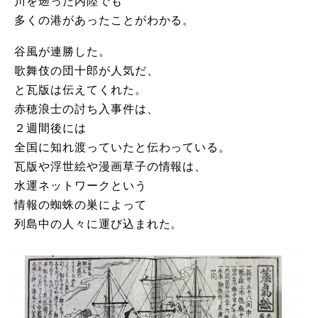
川を遡った内陸でも
多くの港があったことがわかる。
谷風が連勝した。
歌舞伎の団十郎が人気だ、
と瓦版は伝えてくれた。
赤穂浪士の討ち入事件は、
２週間後には
全国に知れ渡っていたと伝わっている。
瓦版や浮世絵や漫画草子の情報は、
水運ネットワークという
情報の蜘蛛の巣によって
列島中の人々に運び込まれた。