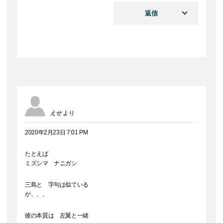
返信
えせ
より
2020年2月23日 7:01 PM
たとえば
ミズシマ ナニガシ
三島と 字句は似ている
が、、、
彼の本質は 左翼と一緒