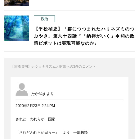
政治
【平松禎史】「霧につつまれたハリネズミのつ
ぶやき」第六十四話『「納得がいく」令和の政
策ピボットは実現可能なのか』
【三橋貴明】ナショナリズムと財政への3件のコメント
たかゆき
より
2020年2月23日 2:24 PM
されど われらが 国家
『されどわれらが日々ー』 より 一部抜粋