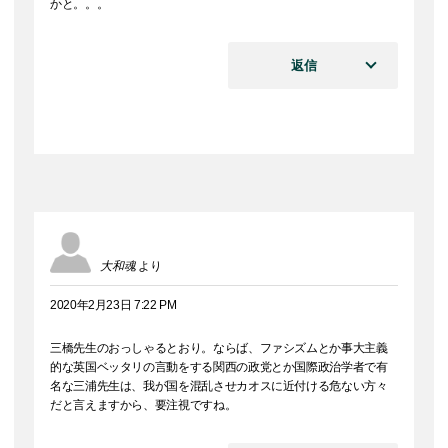
かと。。。
返信
大和魂
より
2020年2月23日 7:22 PM
三橋先生のおっしゃるとおり。ならば、ファシズムとか事大主義
的な英国ベッタリの言動をする関西の政党とか国際政治学者で有
名な三浦先生は、我が国を混乱させカオスに近付ける危ない方々
だと言えますから、要注視ですね。