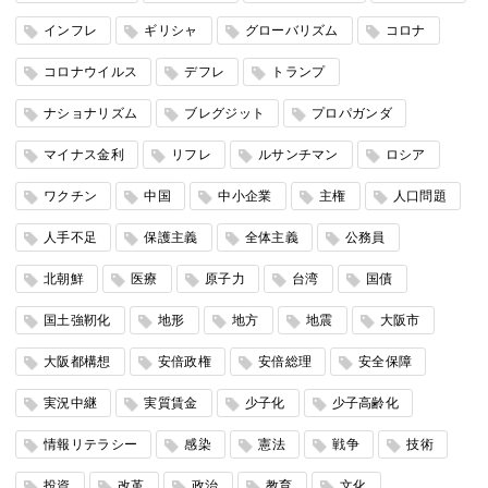
インフレ
ギリシャ
グローバリズム
コロナ
コロナウイルス
デフレ
トランプ
ナショナリズム
ブレグジット
プロパガンダ
マイナス金利
リフレ
ルサンチマン
ロシア
ワクチン
中国
中小企業
主権
人口問題
人手不足
保護主義
全体主義
公務員
北朝鮮
医療
原子力
台湾
国債
国土強靭化
地形
地方
地震
大阪市
大阪都構想
安倍政権
安倍総理
安全保障
実況中継
実質賃金
少子化
少子高齢化
情報リテラシー
感染
憲法
戦争
技術
投資
改革
政治
教育
文化