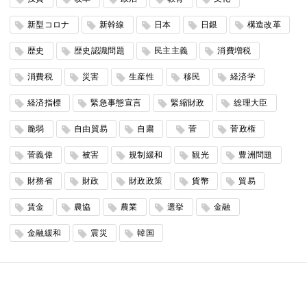
新型コロナ
新幹線
日本
日銀
構造改革
歴史
歴史認識問題
民主主義
消費増税
消費税
災害
生産性
移民
経済学
経済指標
緊急事態宣言
緊縮財政
総理大臣
脆弱
自由貿易
自粛
菅
菅政権
菅義偉
被害
規制緩和
観光
豊洲問題
財務省
財政
財政政策
貨幣
貿易
賃金
農協
農業
選挙
金融
金融緩和
震災
韓国