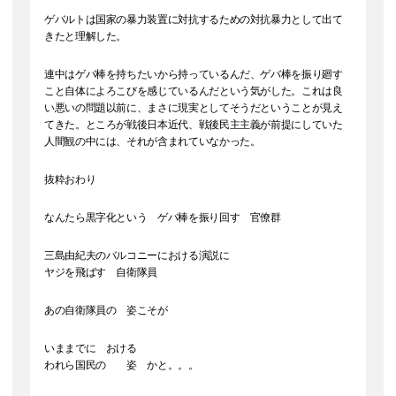
ゲバルトは国家の暴力装置に対抗するための対抗暴力として出て
きたと理解した。
連中はゲバ棒を持ちたいから持っているんだ、ゲバ棒を振り廻す
こと自体によろこびを感じているんだという気がした。これは良
い悪いの問題以前に、まさに現実としてそうだということが見え
てきた。ところが戦後日本近代、戦後民主主義が前提にしていた
人間観の中には、それが含まれていなかった。
抜粋おわり
なんたら黒字化という ゲバ棒を振り回す 官僚群
三島由紀夫のバルコニーにおける演説に
ヤジを飛ばす 自衛隊員
あの自衛隊員の 姿こそが
いままでに おける
われら国民の 姿 かと。。。