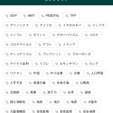
GDP
MMT
PB黒字化
TPP
アベノミクス
アメリカ
イデオロギー
インフラ
インフレ
ギリシャ
グローバリズム
コロナ
コロナウイルス
デフレ
トランプ
ナショナリズム
ブレグジット
プロパガンダ
マイナス金利
リフレ
ルサンチマン
ロシア
ワクチン
中国
中小企業
主権
人口問題
人手不足
保護主義
全体主義
公務員
北朝鮮
医療
原子力
台湾
国債
国土強靭化
地形
地方
地震
大阪市
大阪都構想
安倍政権
安倍総理
安全保障