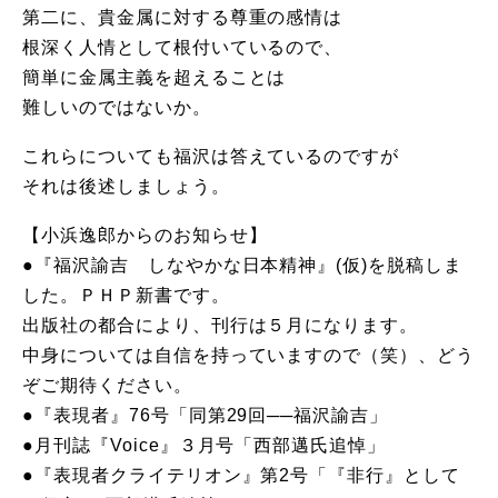
第二に、貴金属に対する尊重の感情は
根深く人情として根付いているので、
簡単に金属主義を超えることは
難しいのではないか。
これらについても福沢は答えているのですが
それは後述しましょう。
【小浜逸郎からのお知らせ】
●『福沢諭吉 しなやかな日本精神』(仮)を脱稿しま
した。ＰＨＰ新書です。
出版社の都合により、刊行は５月になります。
中身については自信を持っていますので（笑）、どう
ぞご期待ください。
●『表現者』76号「同第29回──福沢諭吉」
●月刊誌『Voice』３月号「西部邁氏追悼」
●『表現者クライテリオン』第2号「『非行』として