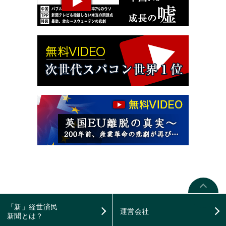
「新」経世済民
運営会社
新聞とは？