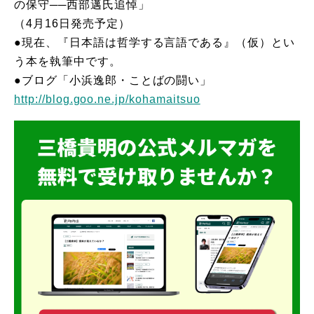
の保守──西部邁氏追悼」
（4月16日発売予定）
●現在、『日本語は哲学する言語である』（仮）とい
う本を執筆中です。
●ブログ「小浜逸郎・ことばの闘い」
http://blog.goo.ne.jp/kohamaitsuo