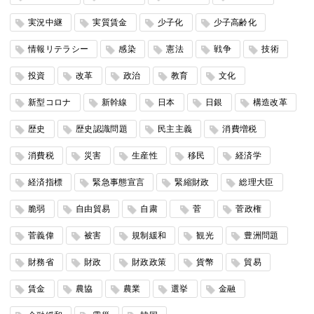
実況中継
実質賃金
少子化
少子高齢化
情報リテラシー
感染
憲法
戦争
技術
投資
改革
政治
教育
文化
新型コロナ
新幹線
日本
日銀
構造改革
歴史
歴史認識問題
民主主義
消費増税
消費税
災害
生産性
移民
経済学
経済指標
緊急事態宣言
緊縮財政
総理大臣
脆弱
自由貿易
自粛
菅
菅政権
菅義偉
被害
規制緩和
観光
豊洲問題
財務省
財政
財政政策
貨幣
貿易
賃金
農協
農業
選挙
金融