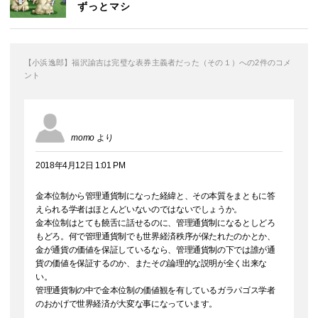
ずっとマシ
【小浜逸郎】福沢諭吉は完璧な表券主義者だった（その１）への2件のコメ
ント
momo
より
2018年4月12日 1:01 PM
金本位制から管理通貨制になった経緯と、その本質をまともに答
えられる学者はほとんどいないのではないでしょうか。
金本位制はとても饒舌に話せるのに、管理通貨制になるとしどろ
もどろ。何で管理通貨制でも世界経済秩序が保たれたのかとか、
金が通貨の価値を保証しているなら、管理通貨制の下では誰が通
貨の価値を保証するのか、またその論理的な説明が全く出来な
い。
管理通貨制の中で金本位制の価値観を有しているガラパゴス学者
のおかげで世界経済が大変な事になっています。