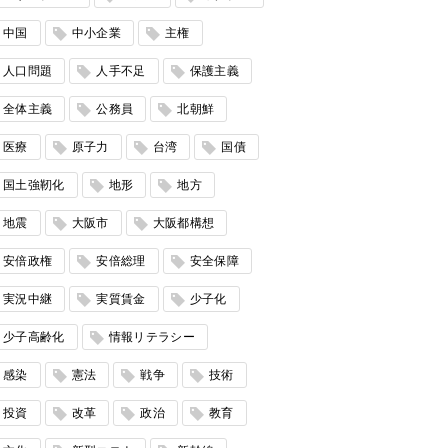
中国
中小企業
主権
人口問題
人手不足
保護主義
全体主義
公務員
北朝鮮
医療
原子力
台湾
国債
国土強靭化
地形
地方
地震
大阪市
大阪都構想
安倍政権
安倍総理
安全保障
実況中継
実質賃金
少子化
少子高齢化
情報リテラシー
感染
憲法
戦争
技術
投資
改革
政治
教育