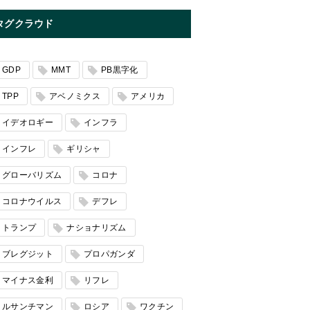
タグクラウド
GDP
MMT
PB黒字化
TPP
アベノミクス
アメリカ
イデオロギー
インフラ
インフレ
ギリシャ
グローバリズム
コロナ
コロナウイルス
デフレ
トランプ
ナショナリズム
ブレグジット
プロパガンダ
マイナス金利
リフレ
ルサンチマン
ロシア
ワクチン