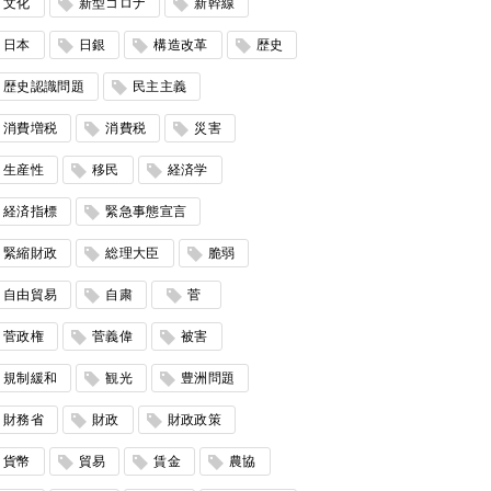
文化
新型コロナ
新幹線
日本
日銀
構造改革
歴史
歴史認識問題
民主主義
消費増税
消費税
災害
生産性
移民
経済学
経済指標
緊急事態宣言
緊縮財政
総理大臣
脆弱
自由貿易
自粛
菅
菅政権
菅義偉
被害
規制緩和
観光
豊洲問題
財務省
財政
財政政策
貨幣
貿易
賃金
農協