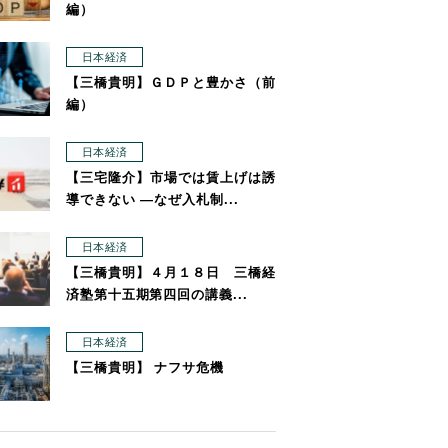
編）
日本経済
【三橋貴明】ＧＤＰと豊かさ（前
編）
日本経済
【三宅隆介】市場では賃上げは誘
導できない ―なぜ入札制...
日本経済
【三橋貴明】４月１８日 三橋経
済塾第十五期第四回の講義...
日本経済
【三橋貴明】 ナフサ危機