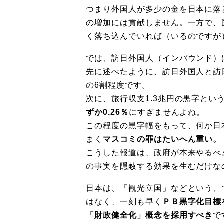
つまり外国人が多少の金を日本に落
の増加には貢献しません。一方で、
く落ち込んでいれば（いるのですが
では、訪日外国人（インバウンド）
先に述べたように、訪日外国人と訪
の6割程度です。
次に、旅行収支1.3兆円の黒字とい
ずか0.26％
にすぎませんよね。
この程度の黒字幅をもって、何か日
まく
マスコミの罪はたいへん重い。
こうした報道は、政府が本来やるべ
の事実を隠蔽する効果を生むだけな
日本は、「観光立国」などという、
はなく、一刻も早く
ＰＢ黒字化目標
「財政健全化」概念を採用すべき
で