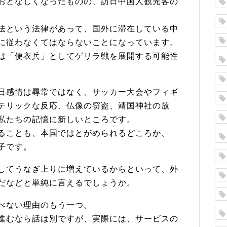
おとなしくなったものの、訪日中国人観光客の
法という法律があって、国外に滞在している中
に従わなくてはならないことになっています。
は「便衣兵」としてゲリラ戦を展開する可能性
日感情は尋常ではなく、サッカー大会やフィギ
テリックな反応、仏像の窃盗、靖国神社の放
私たちの記憶に新しいところです。
ることも、本国ではとがめられるどころか、
子です。
してうなぎ上りに増えているからといって、外
だなどと単純に言えるでしょうか。
べない理由のもう一つ。
進むなら話は別ですが、実際には、サービスの