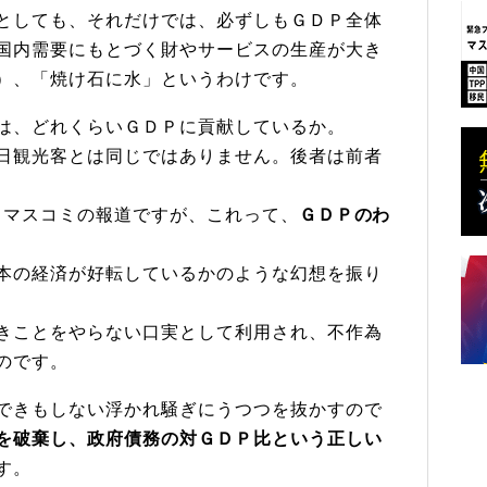
としても、それだけでは、必ずしもＧＤＰ全体
国内需要にもとづく財やサービスの生産が大き
）、「焼け石に水」というわけです。
は、どれくらいＧＤＰに貢献しているか。
日観光客とは同じではありません。後者は前者
うマスコミの報道ですが、これって、
ＧＤＰのわ
本の経済が好転しているかのような幻想を振り
きことをやらない口実として利用され、不作為
のです。
できもしない浮かれ騒ぎにうつつを抜かすので
を破棄し、政府債務の対ＧＤＰ比という正しい
す。