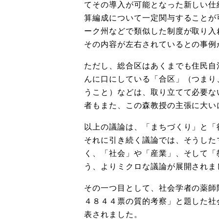
てその導入が可能となった新しい仕
算編成について一定関与することが
ーク州などで類似した制度が取り入
その内容が左右されていると
の事例
ただし、総合区はあくまでも住民自
んに口にしている「合区」（つまり
うこと）などは、
取り立てて必要な
者もまた、この森教授の主張に大い
以上の議論は、「まちづくり」と「
それに引き続く議論では、
そうした
く、「
社会」や「産業」、そして「
う、
よりミクロな議論が展開されま
その一つ目として、
社会学者の薬師
４８４４票の質的考察」と題した社
表されました。