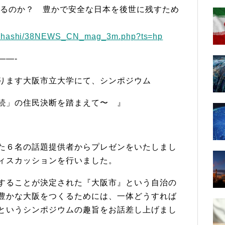
するのか？ 豊かで安全な日本を後世に残すため
uhashi/38NEWS_CN_mag_3m.
php?ts=hp
——-
ります大阪市立大学にて、
シンポジウム
続」の住民決断を踏まえて〜 』
た６名の話題提供者からプレゼンをいたしまし
ィスカッションを行いました。
することが決定された『
大阪市』
という自治の
豊かな大阪をつく
るためには、一体どうすれば
というシンポジウムの趣旨をお話差し上げまし