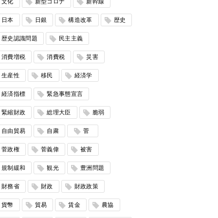
文化
新型コロナ
新幹線
日本
日銀
構造改革
歴史
歴史認識問題
民主主義
消費増税
消費税
災害
生産性
移民
経済学
経済指標
緊急事態宣言
緊縮財政
総理大臣
脆弱
自由貿易
自粛
菅
菅政権
菅義偉
被害
規制緩和
観光
豊洲問題
財務省
財政
財政政策
貨幣
貿易
賃金
農協