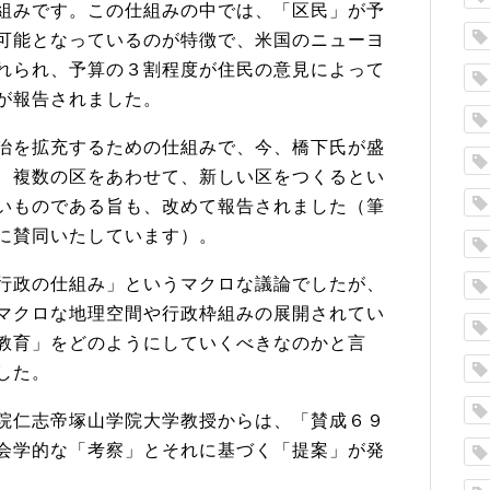
組みです。この仕組みの中では、「区民」
が予
可能となっているのが特徴
で、米国のニューヨ
れられ、
予算の３割程度が住民の意見によって
が報告されました。
治を拡充するための仕組みで、
今、橋下氏が盛
、
複数の区をあわせて、新しい区をつくるとい
いものである旨も、改めて報告されました（
筆
に賛同いたしています）。
行政の仕組み」
というマクロな議論でしたが、
マクロな地理空間や行政枠組みの展開されてい
教育」
をどのようにしていくべきなのかと言
した。
院仁志帝塚山学院大学教授からは、「
賛成６９
会学的な「考察」
とそれに基づく「提案」が発