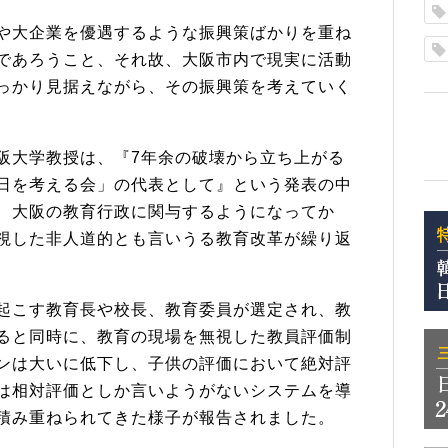
や大企業を優遇するような振興策ばかりを重ね
であろうこと、それ故、
大阪市内で現実に活動
っかり見
据えながら、その振興策を考えていく
阪大学教授は、『
7年余の破壊から立ち上がる
日を考える会」の代表として』という発表の中
、
大阪の教育行政に関与するようになってか
視した非人道的とも言いうる教育改革が繰り
返
起こす教育長や校長、
教育委員が選定され、
教
ると同時に、
教育の現場を無視した教員評価制
ンは大いに低下し、
子供の評価において絶対評
は相
対評価としか言いようがないシステムを導
積み重ねられてきた様子が報告されまし
た。