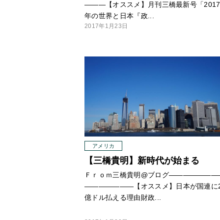
—
—
—【オススメ】月刊三橋最新号「201
年の世界と日本『政...
2017年1月23日
アメリカ
【三橋貴明】新時代が始まる
Ｆｒｏｍ三橋貴明@ブログ
—
—
—
—
—
—
—
—
—
—
—
—
—
—【オススメ】日本が国連に
億ドル払える理由財政...