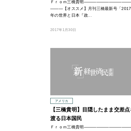
Ｆｒｏｍ三橋貴明
—
—
—
—
—
—
—
—
—
—
—
—
—
—【オススメ】月刊三橋最新号「201
年の世界と日本『政...
2017年1月30日
アメリカ
【三橋貴明】目隠したまま交差点
渡る日本国民
Ｆｒｏｍ三橋貴明
—
—
—
—
—
—
—
—
—
—
—