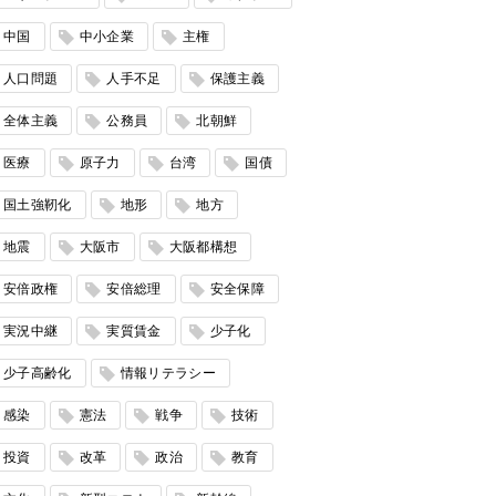
中国
中小企業
主権
人口問題
人手不足
保護主義
全体主義
公務員
北朝鮮
医療
原子力
台湾
国債
国土強靭化
地形
地方
地震
大阪市
大阪都構想
安倍政権
安倍総理
安全保障
実況中継
実質賃金
少子化
少子高齢化
情報リテラシー
感染
憲法
戦争
技術
投資
改革
政治
教育