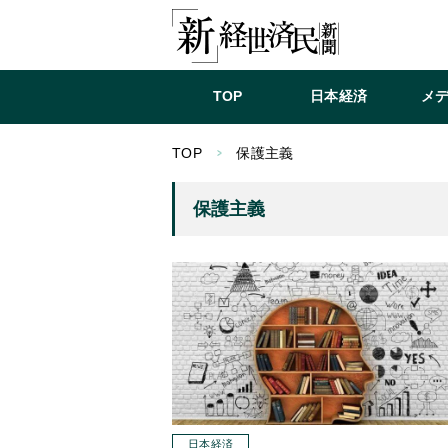
TOP
日本経済
メ
TOP
保護主義
保護主義
日本経済