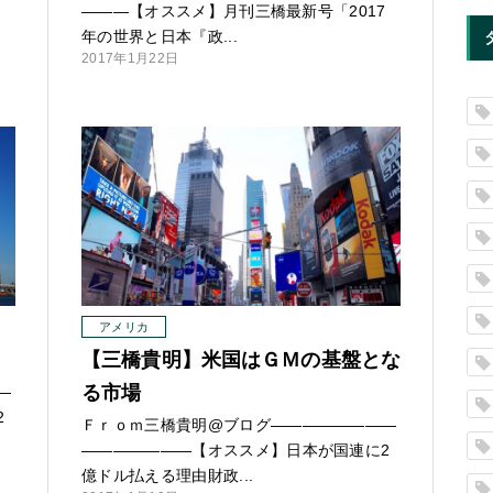
7
—
—
—【オススメ】月刊三橋最新号「2017
年の世界と日本『政...
2017年1月22日
アメリカ
【三橋貴明】米国はＧＭの基盤とな
る市場
—
2
Ｆｒｏｍ三橋貴明@ブログ
—
—
—
—
—
—
—
—
—
—
—
—
—
—
—【オススメ】日本が国連に2
億ドル払える理由財政...