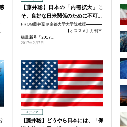
感
【藤井聡】日本の「内需拡大」こ
そ、良好な日米関係のために不可...
お
FROM藤井聡＠京都大学大学院教授
—
—
—
—
と
—
—
—
—
—
—
—
—
—
—
—【オススメ】月刊三
橋最新号「2017...
2017年2月7日
メディア
り
【藤井聡】どうやら日本には、「保