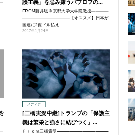
護主義」を忌み嫌うパブロフの...
—
7
FROM藤井聡＠京都大学大学院教授
—
—
—
—
—
—
—
—
—
—
—
—
—
—
—【オススメ】日本が
国連に2億ドル払え...
2017年1月24日
メディア
を
[三橋実況中継]トランプの「保護主
義は繁栄と強さに結びつく」...
—
Ｆｒｏｍ三橋貴明
—
—
—
—
—
—
—
—
—
—
—
—