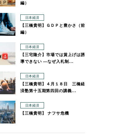
編）
日本経済
【三橋貴明】ＧＤＰと豊かさ（前
編）
日本経済
【三宅隆介】市場では賃上げは誘
導できない ―なぜ入札制...
日本経済
【三橋貴明】４月１８日 三橋経
済塾第十五期第四回の講義...
日本経済
【三橋貴明】 ナフサ危機