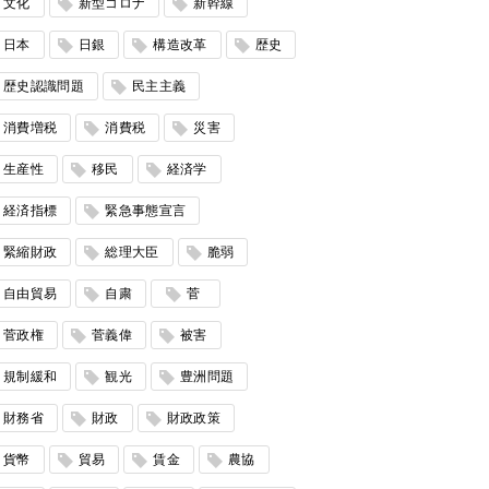
文化
新型コロナ
新幹線
日本
日銀
構造改革
歴史
歴史認識問題
民主主義
消費増税
消費税
災害
生産性
移民
経済学
経済指標
緊急事態宣言
緊縮財政
総理大臣
脆弱
自由貿易
自粛
菅
菅政権
菅義偉
被害
規制緩和
観光
豊洲問題
財務省
財政
財政政策
貨幣
貿易
賃金
農協