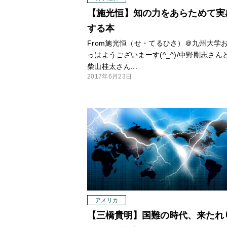
【施光恒】知の力をあらためて実
する本
From施光恒（せ・てるひさ）＠九州大学
っはようございまーす(^_^)/中野剛志さん
柴山桂太さん...
2017年6月23日
アメリカ
【三橋貴明】国難の時代、来たれ