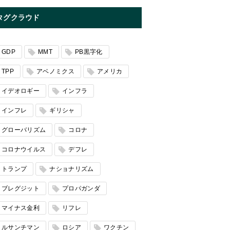
タグクラウド
GDP
MMT
PB黒字化
TPP
アベノミクス
アメリカ
イデオロギー
インフラ
インフレ
ギリシャ
グローバリズム
コロナ
コロナウイルス
デフレ
トランプ
ナショナリズム
ブレグジット
プロパガンダ
マイナス金利
リフレ
ルサンチマン
ロシア
ワクチン