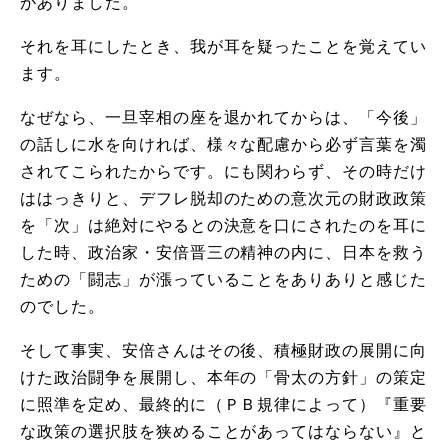
がありました。
それを耳にしたとき、我が耳を疑ったことを覚えてい
ます。
なぜなら、一旦宰相の座を退かれてからは、「今後」
の話しに水を向ければ、様々な配慮から必ず言葉を濁
されてこられたからです。にも関わらず、その時だけ
ははっきりと、デフレ脱却のための意次元の財政政策
を「次」は絶対にやるとの決意を口にされたのを耳に
した時、政治家・安倍晋三の精神の内に、日本を救う
ための「闘志」が漲っていることをありありと感じた
のでした。
そして事実、安倍さんはその後、積極財政の展開に向
けた政治闘争を展開し、本年の「骨太の方針」の策定
に照準を定め、最終的に（ＰＢ規律によって）『重要
な政策の選択肢を狭めることがあってはならない』と