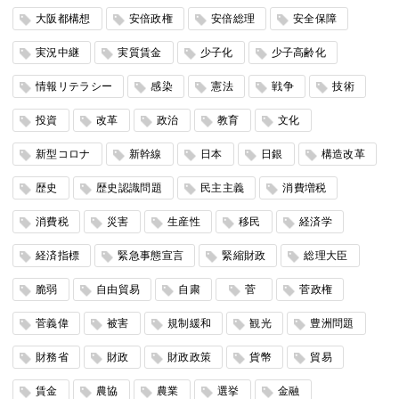
大阪都構想
安倍政権
安倍総理
安全保障
実況中継
実質賃金
少子化
少子高齢化
情報リテラシー
感染
憲法
戦争
技術
投資
改革
政治
教育
文化
新型コロナ
新幹線
日本
日銀
構造改革
歴史
歴史認識問題
民主主義
消費増税
消費税
災害
生産性
移民
経済学
経済指標
緊急事態宣言
緊縮財政
総理大臣
脆弱
自由貿易
自粛
菅
菅政権
菅義偉
被害
規制緩和
観光
豊洲問題
財務省
財政
財政政策
貨幣
貿易
賃金
農協
農業
選挙
金融