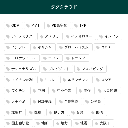
タグクラウド
GDP
MMT
PB黒字化
TPP
アベノミクス
アメリカ
イデオロギー
インフラ
インフレ
ギリシャ
グローバリズム
コロナ
コロナウイルス
デフレ
トランプ
ナショナリズム
ブレグジット
プロパガンダ
マイナス金利
リフレ
ルサンチマン
ロシア
ワクチン
中国
中小企業
主権
人口問題
人手不足
保護主義
全体主義
公務員
北朝鮮
医療
原子力
台湾
国債
国土強靭化
地形
地方
地震
大阪市