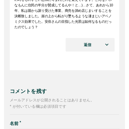
なもんに住民の半分が賛成してるんや！と…)…さて、あれから10
年、私は親から譲り受けた事業、商売を諦め店じまいすることを
決断致しました。崖の上から転がり墜ちるような凄まじいアベノ
ミクス効果でした。安倍さんの目指した光景は如何なるものだっ
たのでしょう？
返信
コメントを残す
メールアドレスが公開されることはありません。
* が付いている欄は必須項目です
名前