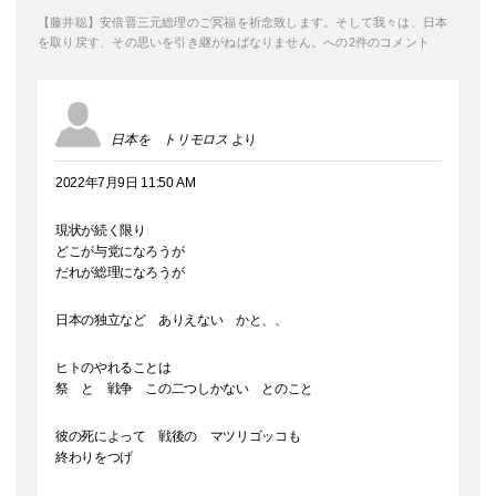
【藤井聡】安倍晋三元総理のご冥福を祈念致します。そして我々は、日本
を取り戻す、その思いを引き継がねばなりません。への2件のコメント
日本を トリモロス
より
2022年7月9日 11:50 AM
現状が続く限り
どこが与党になろうが
だれが総理になろうが
日本の独立など ありえない かと、、
ヒトのやれることは
祭 と 戦争 この二つしかない とのこと
彼の死によって 戦後の マツリゴッコも
終わりをつげ