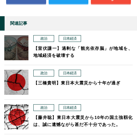
関連記事
政治
日本経済
【室伏謙一】過剰な「観光依存脳」が地域を、
地域経済を破壊する
政治
日本経済
【三橋貴明】東日本大震災から十年が過ぎ
政治
日本経済
【藤井聡】東日本大震災から10年の国土強靱化
は、誠に遺憾ながら甚だ不十分であった。