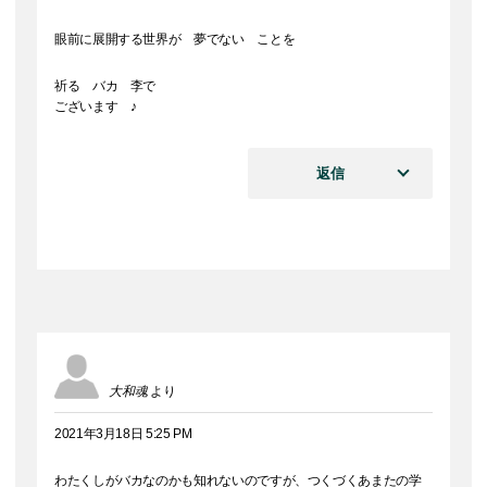
眼前に展開する世界が 夢でない ことを
祈る バカ 李で
ございます ♪
返信
大和魂
より
2021年3月18日 5:25 PM
わたくしがバカなのかも知れないのですが、つくづくあまたの学