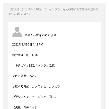
【室伏謙一】国民の「共助」の「インフラ」をも破壊する菅政権の無為無
策への2件のコメント
半島から愛を込めて
より
2021年3月16日 4:42 PM
筒井康隆 的 日本
「キチガイ」財政「メクラ」政策
それに猛獣 もとい
盲従する知的「カタワ」な カタガタ
小説なんかよりも ずっと 面白い
（失礼 筒井くん）