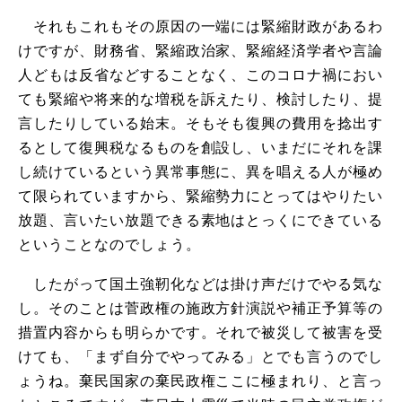
それもこれもその原因の一端には緊縮財政があるわ
けですが、財務省、緊縮政治家、緊縮経済学者や言論
人どもは反省などすることなく、このコロナ禍におい
ても緊縮や将来的な増税を訴えたり、検討したり、提
言したりしている始末。そもそも復興の費用を捻出す
るとして復興税なるものを創設し、いまだにそれを課
し続けているという異常事態に、異を唱える人が極め
て限られていますから、緊縮勢力にとってはやりたい
放題、言いたい放題できる素地はとっくにできている
ということなのでしょう。
したがって国土強靭化などは掛け声だけでやる気な
し。そのことは菅政権の施政方針演説や補正予算等の
措置内容からも明らかです。それで被災して被害を受
けても、「まず自分でやってみる」とでも言うのでし
ょうね。棄民国家の棄民政権ここに極まれり、と言っ