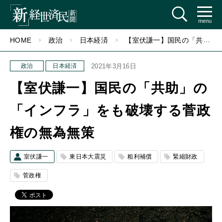
menu
HOME
政治
日本経済
【室伏謙一】国民の「共助」の「インフラ」をも破壊する菅政権の無為無策
政治
日本経済
2021年3月16日
【室伏謙一】国民の「共助」の
「インフラ」をも破壊する菅政
権の無為無策
室伏謙一
東日本大震災
粗利補償
緊縮財政
菅政権