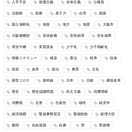
人手不足
保護主義
全体主義
公務員
北朝鮮
医療
原子力
台湾
国債
国土強靭化
地形
地方
地震
大阪市
大阪都構想
安倍政権
安倍総理
安全保障
実況中継
実質賃金
少子化
少子高齢化
情報リテラシー
感染
憲法
戦争
技術
投資
改革
政治
教育
文化
新型コロナ
新幹線
日本
日銀
構造改革
歴史
歴史認識問題
民主主義
消費増税
消費税
災害
生産性
移民
経済学
経済指標
緊急事態宣言
緊縮財政
総理大臣
脆弱
自由貿易
自粛
菅
菅政権