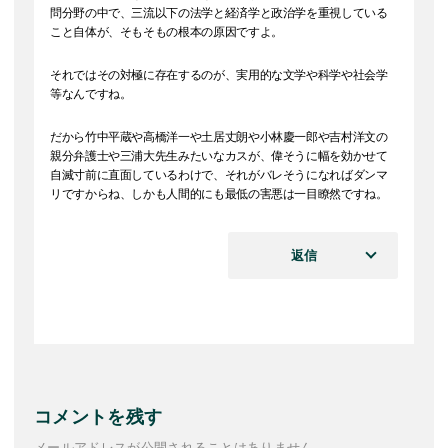
問分野の中で、三流以下の法学と経済学と政治学を重視している
こと自体が、そもそもの根本の原因ですよ。
それではその対極に存在するのが、実用的な文学や科学や社会学
等なんですね。
だから竹中平蔵や高橋洋一や土居丈朗や小林慶一郎や吉村洋文の
親分弁護士や三浦大先生みたいなカスが、偉そうに幅を効かせて
自滅寸前に直面しているわけで、それがバレそうになればダンマ
リですからね、しかも人間的にも最低の害悪は一目瞭然ですね。
返信
コメントを残す
メールアドレスが公開されることはありません。