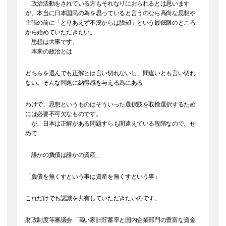
政治活動をされている方もそれなりにおられるとは思います
が、本当に日本国民の為を思っていると言うのなら高尚な思想や
主張の前に「とりあえず不況からは脱却」という最低限のところ
から始めていただきたい。
思想は大事です。
本来の政治とは
どちらを選んでも正解とは言い切れないし、間違いとも言い切れ
ない。そんな問題に納得感を与える為にある
わけで、思想というものはそういった選択肢を取捨選択するため
には必要不可欠なものです。
が、日本は正解がある問題すらも間違えている段階なので、せ
めて
「誰かの負債は誰かの資産」
「負債を無くすという事は資産を無くすという事」
これだけでも認識を共有していただきたいのです。
財政制度等審議会「高い家計貯蓄率と国内企業部門の豊富な資金