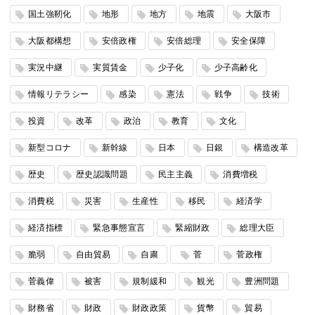
国土強靭化
地形
地方
地震
大阪市
大阪都構想
安倍政権
安倍総理
安全保障
実況中継
実質賃金
少子化
少子高齢化
情報リテラシー
感染
憲法
戦争
技術
投資
改革
政治
教育
文化
新型コロナ
新幹線
日本
日銀
構造改革
歴史
歴史認識問題
民主主義
消費増税
消費税
災害
生産性
移民
経済学
経済指標
緊急事態宣言
緊縮財政
総理大臣
脆弱
自由貿易
自粛
菅
菅政権
菅義偉
被害
規制緩和
観光
豊洲問題
財務省
財政
財政政策
貨幣
貿易