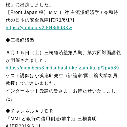
桜」に出演しました。
【Front Japan 桜】ＭＭＴ 対 主流派経済学 / 令和時
代の日本の安全保障[桜R1/6/17]
https://youtu.be/2t8N8dfd3Xw
◆三橋経済塾
６月１５日（土）三橋経済塾第八期、第六回対面講義
が開催されました。
https://members8.mitsuhashi-keizaijuku.jp/?p=589
ゲスト講師は小浜逸郎先生（評論家/国士舘大学客員
教授）でございました。
インターネット受講の皆さま、お待たせいたしまし
た。
◆チャンネルＡＪＥＲ
『MMTと銀行の信用創造(前半)』三橋貴明
AJER2019.6.11