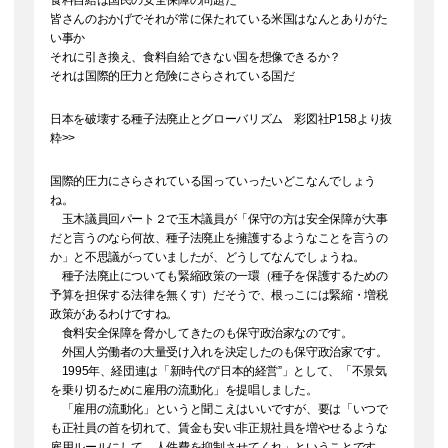
食料自給は国民の安全保障の問題だ
皆さんのおかげでそれが常に保たれている米国はなんとありがた
い事か
それに引き換え、食料自給できない国を想像できるか？
それは国際的圧力と危険にさらされている国だ
日本を破壊する種子法廃止とグローバリズム 彩図社P158より抜
粋>>
国際的圧力にさらされている国っていったいどこなんでしょう
ね。
玉木議員回パート２で玉木議員が「保守の方は安全保障が大事
だと言うのなら何故、種子法廃止を擁護するようなことを言うの
か」と不思議がっていましたが、どうしてなんでしょうね。
種子法廃止についても緊縮政策の一環（種子を保護するための
予算を担保する法律を無くす）だそうで、根っこには緊縮・増税
政策があるわけですね。
食料安全保障を脅かしてきたのも保守政治家なのです。
外国人労働者の大量受け入れを決定したのも保守政治家です。
1995年、経団連は「新時代の“日本的経営”」として、「不景気
を乗り切るために雇用の流動化」を提唱しました。
「雇用の流動化」というと聞こえはいいですが、要は「いつで
も正社員の首を切れて、賃金も安い非正規社員を増やせるような
雇用ルールにして、人件費を抑制させてくれ」ということです。