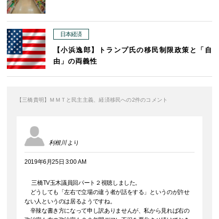
日本経済
【小浜逸郎】トランプ氏の移民制限政策と「自
由」の両義性
【三橋貴明】ＭＭＴと民主主義、経済移民への2件のコメント
利根川
より
2019年6月25日 3:00 AM
三橋TV玉木議員回パート２視聴しました。
どうしても「左右で立場の違う者が話をする」というのが許せ
ない人というのは居るようですね。
辛辣な書き方になって申し訳ありませんが、私から見れば右の