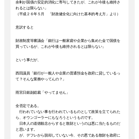
余剰が国債の安定的消化に寄与してきたが、これが今後も維持さ
れるとは限らない」
（平成２６年５月 「財政健全化に向けた基本的考え方」より）
意訳すると
財政制度等審議会「銀行は一般家庭や企業から集めた金で国債を
買っているが、これが今後も維持されるとは限らない」
という事だが、
西田議員「銀行が一般人や企業の普通預金を政府に貸しているっ
て？そんな業務やってんの？」
雨宮日銀副総裁「やってません」
全否定である。
行われていない事を行われているものとして政策を立てられた
ら、オウンゴーラーにもなろうというものです。
日本人の道徳観念からすると散財というのは悪に当たるものだ
と思います。
が、デフレから脱却していない今、その悪である散財を政府に