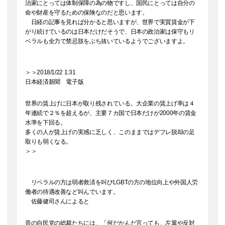
治家にとっては体制保障の為の物ですし、国民にとっては自分の
命や財産を守るための保険なのだと思います。
日経の記事を見れば分かると思いますが、世界で実質賃金が下
がり続けているのは日本だけだそうで、日本の政治家は保守もリ
ベラルも全力で禁忌肢をぶち抜いているようでございますよ。
＞＞2018/1/22 1:31
日本経済新聞 電子版
世界の賃上げに日本が取り残されている。大企業の賃上げ率は４
年連続で２％を超えるが、主要７カ国で日本だけが2000年の賃金
水準を下回る。
多くの人が賃上げの実感に乏しく、このままではデフレ脱却の足
取りも弱くなる。
＞＞
リベラルの方は弱者救済を叫びLGBTの方の地位向上や外国人労
働者の待遇改善など叫んでいます。
佐藤健司さんによると
昔の自民党の総裁たちには、「何だかんだ言っても、左翼や反対