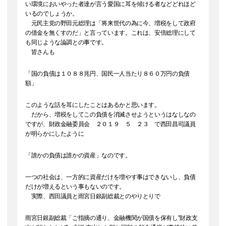
い環境においやった者達が言う愛国に耳を傾ける者などどれほど
いるのでしょうか。
元民主党の野田元総理は「将来世代の為に今、増税をして政府
の借金を無くすのだ」と言っています。これは、安倍総理にして
も同じような論調との事です。
皆さんも
「国の負債は１０８８兆円、国民一人当たり８６０万円の負債
額」
このような話を耳にしたことはあるかと思います。
だから、増税をしてこの負債を消滅させようというはなしなの
ですが、財政金融委員会 ２０１９ ５ ２３ で西田昌司議員
が明らかにしたように
「誰かの負債は誰かの資産」なのです。
一つの社会は、一方的に資産だけを増やす事はできないし、負債
だけが増えるという事もないのです。
実際、西田議員と雨宮日銀副総裁とのやりとりで
雨宮日銀副総裁「ご指摘の通り、金融機関が国債を保有し”財政支