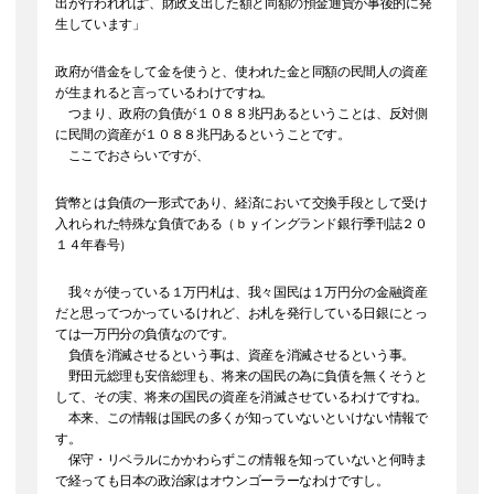
出が行われれば”、財政支出した額と同額の預金通貨が事後的に発
生しています」
政府が借金をして金を使うと、使われた金と同額の民間人の資産
が生まれると言っているわけですね。
つまり、政府の負債が１０８８兆円あるということは、反対側
に民間の資産が１０８８兆円あるということです。
ここでおさらいですが、
貨幣とは負債の一形式であり、経済において交換手段として受け
入れられた特殊な負債である（ｂｙイングランド銀行季刊誌２０
１４年春号）
我々が使っている１万円札は、我々国民は１万円分の金融資産
だと思ってつかっているけれど、お札を発行している日銀にとっ
ては一万円分の負債なのです。
負債を消滅させるという事は、資産を消滅させるという事。
野田元総理も安倍総理も、将来の国民の為に負債を無くそうと
して、その実、将来の国民の資産を消滅させているわけですね。
本来、この情報は国民の多くが知っていないといけない情報で
す。
保守・リベラルにかかわらずこの情報を知っていないと何時ま
で経っても日本の政治家はオウンゴーラーなわけですし。