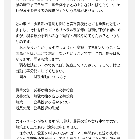
派の連中まで含めて、国全体をまとめ上げなければならない。そ
れが政権を担う者の義務だ」という意識がありました。
との事で、少数派の意見も聞くと言う姿勢はとても重要だと思い
ますし、それを行っているリベラル政治家には頭が下がる思いで
すが、弱者救済を叫ぶのなら緊縮・増税やめてくんね？という話
なのです。
お分かりいただけますでしょうか、増税して緊縮ということは
国民から吸い上げて還元しないということです。当然、格差は広
がります、弱者も増えます。
弱者救済というのであれば、減税してください。そして、財政
出動（再分配）してください。
因みに、財政出動については
最善の策：必要な物を造る公共投資
次善の策：無駄な物を造る公共投資
無策 ：公共投資を増やさない
最悪の策：公共投資の削減
の４パターンがありますが、現状、最悪の策を実行中ですので、
無策より上であれば文句は申しません。
保守の方、愛国を叫ぶのであれば、２０年間あなた達が支持し