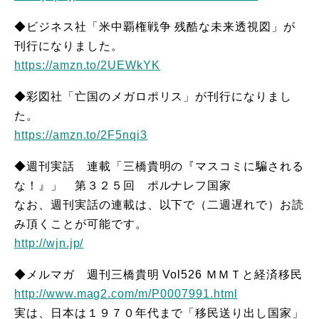
◆ビジネス社「米中覇権戦争 残酷な未来透視図」が
刊行になりました。
https://amzn.to/2UEWkYK
◆彩図社「亡国のメガロポリス」が刊行になりまし
た。
https://amzn.to/2F5nqi3
◆週刊実話 連載「三橋貴明の『マスコミに騙される
な！』」 第３２５回 ポルナレフ国家
なお、週刊実話の連載は、以下で（二週遅れで）お読
み頂くことが可能です。
http://wjn.jp/
◆メルマガ 週刊三橋貴明 Vol526 ＭＭＴと経済移民
http://www.mag2.com/m/P0007991.html
実は、日本は１９７０年代まで「移民送り出し国家」