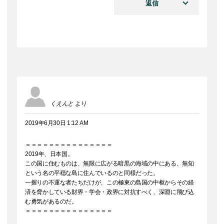
返信
くえんと
より
2019年6月30日 1:12 AM
＝＝＝＝＝＝＝＝＝＝＝＝＝＝＝
2019年、日本国。
この国に住むものは、無限に広がる暗黒の海域の中にある、無知
という名の平穏な島に住んでいるのと同様だった。
一握りの不運な者たちだけが、この極東の島国の中枢からその経
済を脅かしている財界・学会・政界に対抗すべく、深淵に飛び込
む勇気があるのだ。
＝＝＝＝＝＝＝＝＝＝＝＝＝＝＝