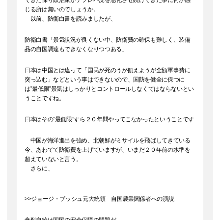
てきた保守政治家がデフレ不況を悪化させ続けてきた事に何か感
じる所は無いのでしょうか。
以前、防衛白書を読みましたが、
防衛白書「景気状況が良くない中、防衛費の確保も難しく、装備
品の自国調達もできなくなりつつある」
日本は中国とは違って「国民が死のうが飢えようが全額軍事費に
突っ込む」などという事はできないので、国防を健全に保つに
は”最低限”景気はしっかりとコントロールしなくてはならないとい
うことですね。
日本はその”最低限”すら２０年間やってこなかったということです
中国が海洋進出を強め、北朝鮮がミサイルを飛ばしてきている
今、あわてて防衛費を上げていますが、いまだ２０年前の水準を
超えていないと言う。
さらに、
>>ジョージ・ブッシュ元大統領 自国農業関係者への演説