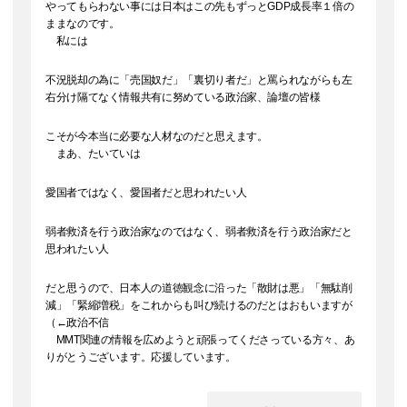
やってもらわない事には日本はこの先もずっとGDP成長率１倍の
ままなのです。
私には
不況脱却の為に「売国奴だ」「裏切り者だ」と罵られながらも左
右分け隔てなく情報共有に努めている政治家、論壇の皆様
こそが今本当に必要な人材なのだと思えます。
まあ、たいていは
愛国者ではなく、愛国者だと思われたい人
弱者救済を行う政治家なのではなく、弱者救済を行う政治家だと
思われたい人
だと思うので、日本人の道徳観念に沿った「散財は悪」「無駄削
減」「緊縮増税」をこれからも叫び続けるのだとはおもいますが
（←政治不信
MMT関連の情報を広めようと頑張ってくださっている方々、あ
りがとうございます。応援しています。