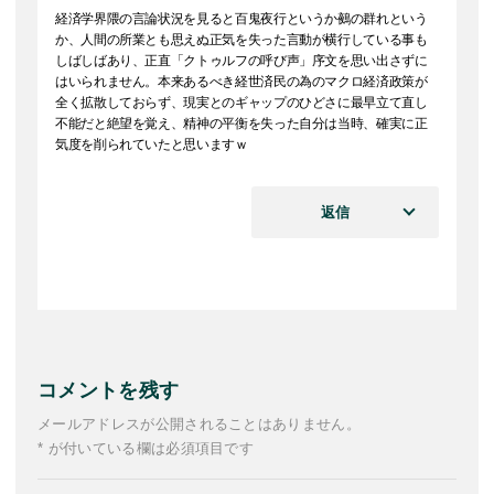
経済学界隈の言論状況を見ると百鬼夜行というか鵺の群れという
か、人間の所業とも思えぬ正気を失った言動が横行している事も
しばしばあり、正直「クトゥルフの呼び声」序文を思い出さずに
はいられません。本来あるべき経世済民の為のマクロ経済政策が
全く拡散しておらず、現実とのギャップのひどさに最早立て直し
不能だと絶望を覚え、精神の平衡を失った自分は当時、確実に正
気度を削られていたと思いますｗ
返信
コメントを残す
メールアドレスが公開されることはありません。
* が付いている欄は必須項目です