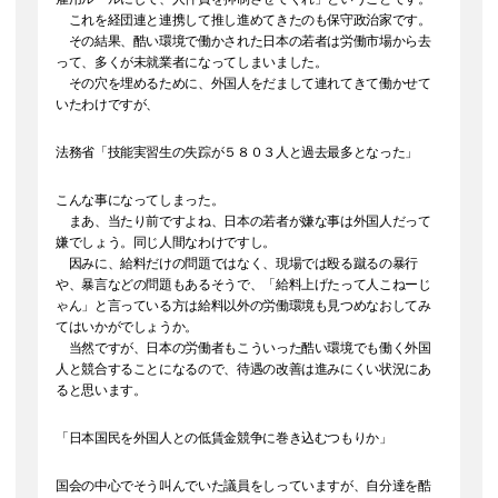
これを経団連と連携して推し進めてきたのも保守政治家です。
その結果、酷い環境で働かされた日本の若者は労働市場から去
って、多くが未就業者になってしまいました。
その穴を埋めるために、外国人をだまして連れてきて働かせて
いたわけですが、
法務省「技能実習生の失踪が５８０３人と過去最多となった」
こんな事になってしまった。
まあ、当たり前ですよね、日本の若者が嫌な事は外国人だって
嫌でしょう。同じ人間なわけですし。
因みに、給料だけの問題ではなく、現場では殴る蹴るの暴行
や、暴言などの問題もあるそうで、「給料上げたって人こねーじ
ゃん」と言っている方は給料以外の労働環境も見つめなおしてみ
てはいかがでしょうか。
当然ですが、日本の労働者もこういった酷い環境でも働く外国
人と競合することになるので、待遇の改善は進みにくい状況にあ
ると思います。
「日本国民を外国人との低賃金競争に巻き込むつもりか」
国会の中心でそう叫んでいた議員をしっていますが、自分達を酷