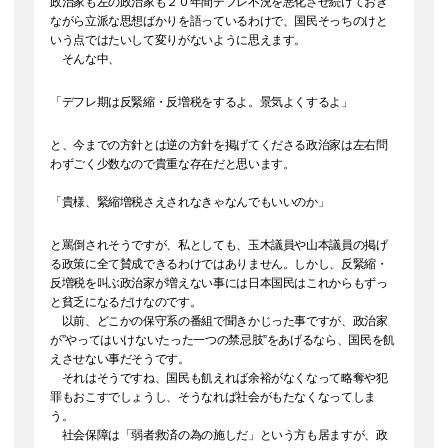
政治家も左の政治家も２０年間デフレ不況を悪化させ続けておき
ながら立派な思想ばかりを語っているわけで、国民そっちのけと
いう点ではたいして変りがないように思えます。
そんな中、
「デフレ期は反緊縮・反増税をするよ。景気よくするよ」
と、今までの方針とは逆の方針を掲げてくださる政治家は左右問
わずごく少数なので貴重な存在だと思います。
「貴様、緊縮増税さえされなきゃなんでもいいのか」
と罵倒されそうですが、私としても、玉木議員や山本議員の掲げ
る政策に全て賛成できるわけではありません。しかし、反緊縮・
反増税を叫ぶ政治家が増えない事には日本国民はこれからもずっ
と貧乏になるだけなのです。
以前、どこかの保守系の番組で聞きかじった事ですが、政治家
が”やってはいけないたった一つの禁忌肢”をあげるなら、国民を飢
えさせない事だそうです。
それはそうですね、国民も飢えれば余裕がなくなって略奪や犯
罪もおこすでしょうし、そうなれば社会がもたなくなってしま
う。
社会保障は「弱者救済の為の施しだ」という方も居ますが、政