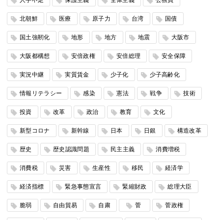
人手不足
保護主義
全体主義
公務員
北朝鮮
医療
原子力
台湾
国債
国土強靭化
地形
地方
地震
大阪市
大阪都構想
安倍政権
安倍総理
安全保障
実況中継
実質賃金
少子化
少子高齢化
情報リテラシー
感染
憲法
戦争
技術
投資
改革
政治
教育
文化
新型コロナ
新幹線
日本
日銀
構造改革
歴史
歴史認識問題
民主主義
消費増税
消費税
災害
生産性
移民
経済学
経済指標
緊急事態宣言
緊縮財政
総理大臣
脆弱
自由貿易
自粛
菅
菅政権