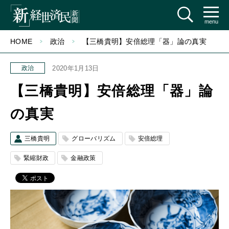
menu
HOME
政治
【三橋貴明】安倍総理「器」論の真実
政治
2020年1月13日
【三橋貴明】安倍総理「器」論
の真実
三橋貴明
グローバリズム
安倍総理
緊縮財政
金融政策