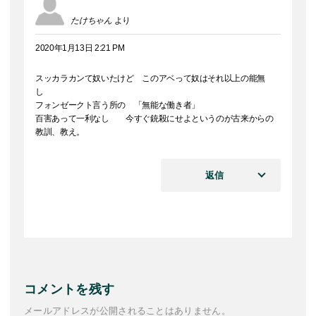
たけちゃん
より
2020年1月13日 2:21 PM
スッカラカンて奴いたけど このアベって奴はそれ以上の能無
し
フォンゼークト言う所の 「無能な働き者」
百害あって一利なし 今すぐ銃殺にせよというのが古来からの
教訓、教え。
返信
コメントを残す
メールアドレスが公開されることはありません。