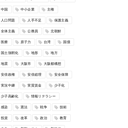
中国
中小企業
主権
人口問題
人手不足
保護主義
全体主義
公務員
北朝鮮
医療
原子力
台湾
国債
国土強靭化
地形
地方
地震
大阪市
大阪都構想
安倍政権
安倍総理
安全保障
実況中継
実質賃金
少子化
少子高齢化
情報リテラシー
感染
憲法
戦争
技術
投資
改革
政治
教育