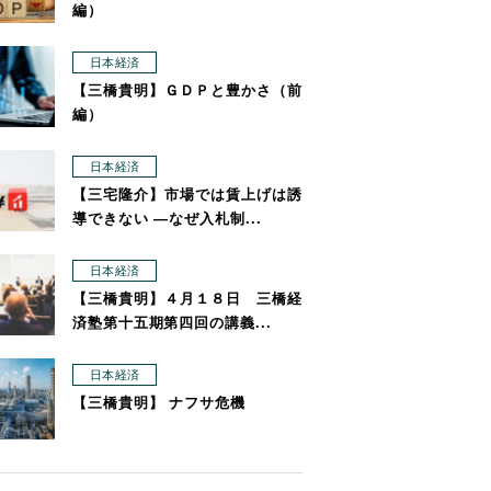
編）
日本経済
【三橋貴明】ＧＤＰと豊かさ（前
編）
日本経済
【三宅隆介】市場では賃上げは誘
導できない ―なぜ入札制...
日本経済
【三橋貴明】４月１８日 三橋経
済塾第十五期第四回の講義...
日本経済
【三橋貴明】 ナフサ危機