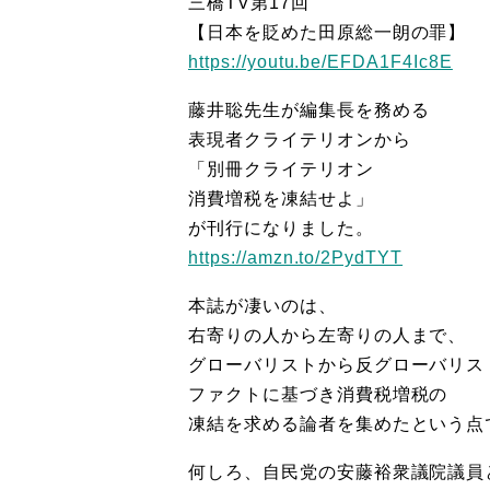
三橋TV第17回
【日本を貶めた田原総一朗の罪】
https://youtu.be/EFDA1F4Ic8E
藤井聡先生が編集長を務める
表現者クライテリオンから
「別冊クライテリオン
消費増税を凍結せよ」
が刊行になりました。
https://amzn.to/2PydTYT
本誌が凄いのは、
右寄りの人から左寄りの人まで、
グローバリストから反グローバリス
ファクトに基づき消費税増税の
凍結を求める論者を集めたという点
何しろ、自民党の安藤裕衆議院議員