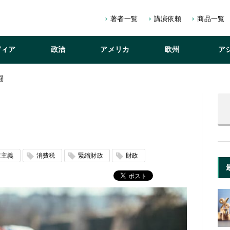
著者一覧
講演依頼
商品一覧
ディア
政治
アメリカ
欧州
ア
闘
主主義
消費税
緊縮財政
財政