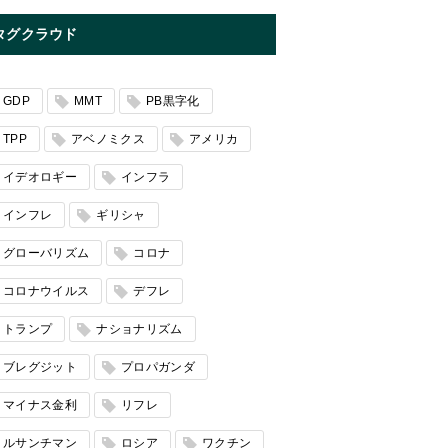
タグクラウド
GDP
MMT
PB黒字化
TPP
アベノミクス
アメリカ
イデオロギー
インフラ
インフレ
ギリシャ
グローバリズム
コロナ
コロナウイルス
デフレ
トランプ
ナショナリズム
ブレグジット
プロパガンダ
マイナス金利
リフレ
ルサンチマン
ロシア
ワクチン