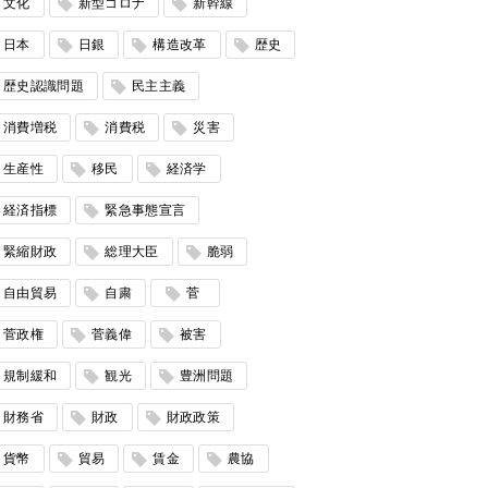
文化
新型コロナ
新幹線
日本
日銀
構造改革
歴史
歴史認識問題
民主主義
消費増税
消費税
災害
生産性
移民
経済学
経済指標
緊急事態宣言
緊縮財政
総理大臣
脆弱
自由貿易
自粛
菅
菅政権
菅義偉
被害
規制緩和
観光
豊洲問題
財務省
財政
財政政策
貨幣
貿易
賃金
農協