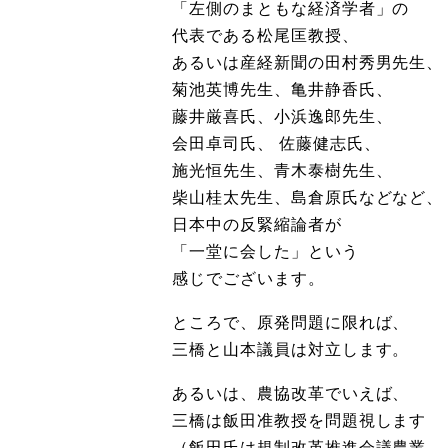
「左側のまともな経済学者」の
代表である松尾匡教授、
あるいは産経新聞の田村秀男先生、
菊池英博先生、亀井静香氏、
藤井厳喜氏、小浜逸郎先生、
会田卓司氏、 佐藤健志氏、
施光恒先生、青木泰樹先生、
柴山桂太先生、島倉原氏などなど、
日本中の反緊縮論者が
「一堂に会した」という
感じでございます。
ところで、原発問題に限れば、
三橋と山本議員は対立します。
あるいは、農協改革でいえば、
三橋は飯田准教授を問題視します
（飯田氏は規制改革推進会議農業