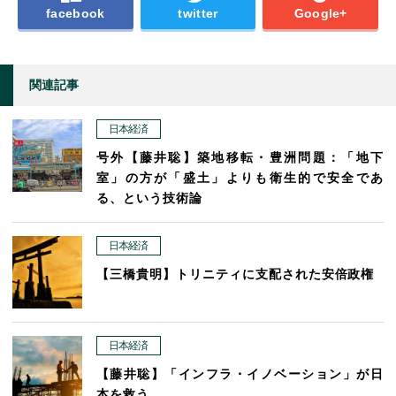
facebook
twitter
Google+
関連記事
日本経済
号外【藤井聡】築地移転・豊洲問題：「地下
室」の方が「盛土」よりも衛生的で安全であ
る、という技術論
日本経済
【三橋貴明】トリニティに支配された安倍政権
日本経済
【藤井聡】「インフラ・イノベーション」が日
本を救う。