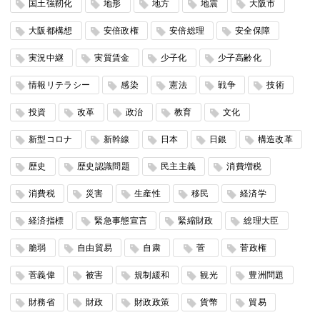
国土強靭化
地形
地方
地震
大阪市
大阪都構想
安倍政権
安倍総理
安全保障
実況中継
実質賃金
少子化
少子高齢化
情報リテラシー
感染
憲法
戦争
技術
投資
改革
政治
教育
文化
新型コロナ
新幹線
日本
日銀
構造改革
歴史
歴史認識問題
民主主義
消費増税
消費税
災害
生産性
移民
経済学
経済指標
緊急事態宣言
緊縮財政
総理大臣
脆弱
自由貿易
自粛
菅
菅政権
菅義偉
被害
規制緩和
観光
豊洲問題
財務省
財政
財政政策
貨幣
貿易