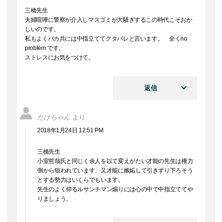
三橋先生
夫婦喧嘩に警察が介入しマスゴミが大騒ぎするこの時代こそおか
しいのです。
私もよくバカ共には中指立ててクタバレと言います。 全くno
problem です。
ストレスにお気をつけて。
返信
たけちゃん
より
2018年1月24日 12:51 PM
三橋先生
小室哲哉氏と同じく余人を以て変えがたい才能の先生は権力
側から狙われています、又才能に嫉妬して引きずり下ろそう
とする勢力はいくらでもいます。
先生のよく仰るルサンチマン煽りには心の中で中指立ててや
りましょう。