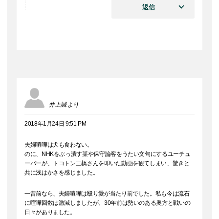
返信
井上誠
より
2018年1月24日 9:51 PM
夫婦喧嘩は犬も食わない。
のに、NHKをぶっ潰す某や保守論客をうたい文句にするユーチュ
ーバーが、トコトン三橋さんを叩いた動画を観てしまい、驚きと
共に浅はかさを感じました。
一昔前なら、夫婦喧嘩は殴り愛が当たり前でした。私も今は流石
に喧嘩回数は激減しましたが、30年前は勢いのある奥方と戦いの
日々がありました。