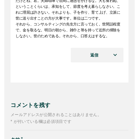
だけどね、君。夫婦喧嘩で世間に迷惑をかけるな。犬も食わぬ、
ということくらいは、承知をして、節度を考え暮らしなさい。こ
れに理屈は許さない。それよりも、子を作り、育て上げ、立派に
世に送り出すことの方が大事です。単位は二つです。
それから、コンサルティングの先生方に言っておく。世間話程度
で、金を取るな。明日の朝から、雑巾と箒を持って近所の掃除を
しなさい。世のためである。それから、口答えはするな。
返信
コメントを残す
メールアドレスが公開されることはありません。
* が付いている欄は必須項目です