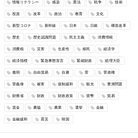
情報リテラシー
感染
憲法
戦争
技術
投資
改革
政治
教育
文化
新型コロナ
新幹線
日本
日銀
構造改革
歴史
歴史認識問題
民主主義
消費増税
消費税
災害
生産性
移民
経済学
経済指標
緊急事態宣言
緊縮財政
総理大臣
脆弱
自由貿易
自粛
菅
菅政権
菅義偉
被害
規制緩和
観光
豊洲問題
財務省
財政
財政政策
貨幣
貿易
賃金
農協
農業
選挙
金融
金融緩和
震災
韓国