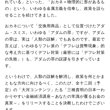
れている」といった、「おカネ＝物理的に形があるも
の」という、いわゆる金属主義を信奉し、政策を誤ら
せることを続けてきました。
おカネについて「交換用商品」として位置づけたアダ
ム・スミス。いわゆる「アダムの罪」ですが、アダム
の罪は、実は「人類の誤解」でもあるのです。最近で
言えば、いわゆるリフレ派の「デフレは貨幣現象」的
な考え方に基づくデフレ対策（厳密には「デフレ対策
の失敗」）も、アダムの罪の誤謬を引きずっていま
す。
というわけで、人類の誤解を解消し、政策を何とかま
ともな方向に向けるべく、このたび、全十二回（予
定）の「大河コンテンツ」たる「三橋貴明の日本一わ
かりやすい金融経済講座～あなたの常識が覆るお金の
真実～」をリリースすることを決断したわけでござい
ます。