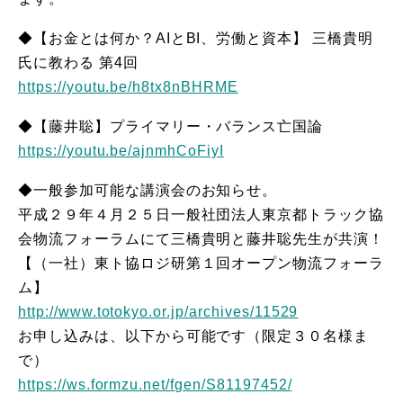
◆【お金とは何か？AIとBI、労働と資本】 三橋貴明
氏に教わる 第4回
https://youtu.be/h8tx8nBHRME
◆【藤井聡】プライマリー・バランス亡国論
https://youtu.be/ajnmhCoFiyI
◆一般参加可能な講演会のお知らせ。
平成２９年４月２５日一般社団法人東京都トラック協
会物流フォーラムにて三橋貴明と藤井聡先生が共演！
【（一社）東ト協ロジ研第１回オープン物流フォーラ
ム】
http://www.totokyo.or.jp/archives/11529
お申し込みは、以下から可能です（限定３０名様ま
で）
https://ws.formzu.net/fgen/S81197452/