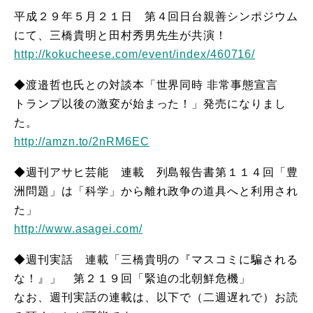
平成２９年５月２１日 第４回日台親善シンポジウム
にて、三橋貴明と田村秀男先生が共演！
http://kokucheese.com/event/index/460716/
◆渡邉哲也氏との対談本「世界同時 非常事態宣言
トランプ以後の激変が始まった！」発売になりまし
た。
http://amzn.to/2nRM6EC
◆週刊アサヒ芸能 連載 列島報告書第１１４回「豊
洲問題」は「科学」から離れ政争の道具へと利用され
た」
http://www.asagei.com/
◆週刊実話 連載「三橋貴明の『マスコミに騙される
な！』」 第２１９回「緊迫の北朝鮮危機」
なお、週刊実話の連載は、以下で（二週遅れで）お読