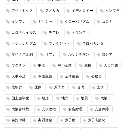
アベノミクス
アメリカ
イデオロギー
インフラ
インフレ
ギリシャ
グローバリズム
コロナ
コロナウイルス
デフレ
トランプ
ナショナリズム
ブレグジット
プロパガンダ
マイナス金利
リフレ
ルサンチマン
ロシア
ワクチン
中国
中小企業
主権
人口問題
人手不足
保護主義
全体主義
公務員
北朝鮮
医療
原子力
台湾
国債
国土強靭化
地形
地方
地震
大阪市
大阪都構想
安倍政権
安倍総理
安全保障
実況中継
実質賃金
少子化
少子高齢化