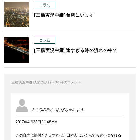
コラム
[三橋実況中継]台湾にいます
コラム
[三橋実況中継]速すぎる時の流れの中で
[三橋実況中継]人類の誤解への1件のコメント
ナニワの激オコおばちゃん
より
2017年4月23日 11:48 AM
この真実に気付きさえすれば、日本人はいくらでも豊かになれる