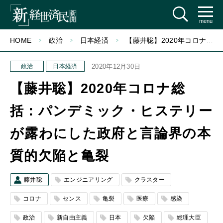
menu
HOME
政治
日本経済
【藤井聡】2020年コロナ総括：パンデミック・ヒステリーが露わにした政府と言論界の本質的欠陥と亀裂
政治
日本経済
2020年12月30日
【藤井聡】2020年コロナ総
括：パンデミック・ヒステリー
が露わにした政府と言論界の本
質的欠陥と亀裂
藤井聡
エンジニアリング
クラスター
コロナ
センス
亀裂
医療
感染
政治
新自由主義
日本
欠陥
総理大臣