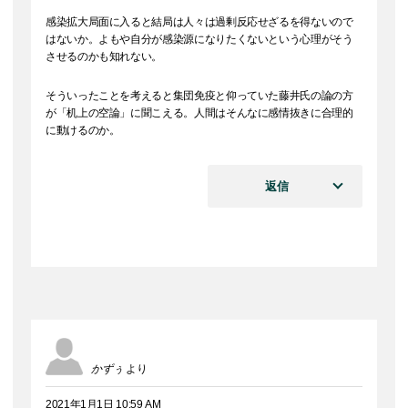
感染拡大局面に入ると結局は人々は過剰反応せざるを得ないので
はないか。よもや自分が感染源になりたくないという心理がそう
させるのかも知れない。
そういったことを考えると集団免疫と仰っていた藤井氏の論の方
が「机上の空論」に聞こえる。人間はそんなに感情抜きに合理的
に動けるのか。
返信
かずぅ
より
2021年1月1日 10:59 AM