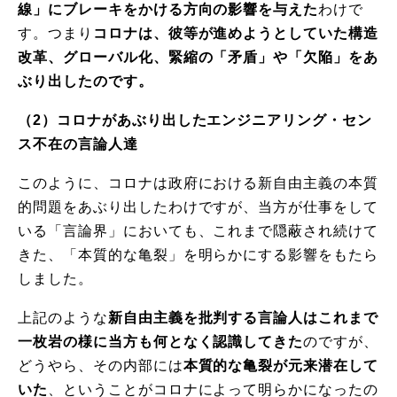
線」にブレーキをかける方向の影響を与えた
わけで
す。つまり
コロナは、彼等が進めようとしていた構造
改革、グローバル化、緊縮の「矛盾」や「欠陥」をあ
ぶり出したのです。
（
2
）コロナがあぶり出したエンジニアリング・セン
ス不在の言論人達
このように、コロナは政府における新自由主義の本質
的問題をあぶり出したわけですが、当方が仕事をして
いる「言論界」においても、これまで隠蔽され続けて
きた、「本質的な亀裂」を明らかにする影響をもたら
しました。
上記のような
新自由主義を批判する言論人はこれまで
一枚岩の様に当方も何となく認識してきた
のですが、
どうやら、その内部には
本質的な亀裂が元来潜在して
いた
、ということがコロナによって明らかになったの