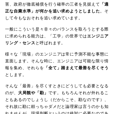
害、政府が徹底補償を行う確率の三者を見据えて
「適
正な自粛水準」が何かを追い求めようとしました
。そ
して今もなおそれを追い求めています。
一般にこういう是々非々のバランスを取ろうとする際
に求められる能力は、「工学」の世界では
エンジニア
リング・センス
と呼ばれます。
様々な「現場」のエンジニアは常に予測不能な事態に
直面します。そんな時に、エンジニアは可能な限り情
報を集め、それらを
「全て」踏まえて最善を尽くそう
とします。
そんな「最善」を尽くすときにどうしても必要となる
のが、
大局観や「勘」
です。もちろんそれが外れるこ
ともあるのでしょうし（だからこそ、勘なのです）、
それ故に勘に頼っちゃダメだと論理家は言うのかも知
れませんが、現場判断というのは絶対に必要なのであ