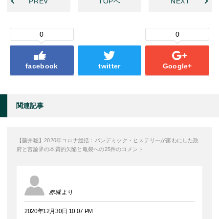
PREV
TOPへ
NEXT
0
0
facebook
twitter
Google+
関連記事
【藤井聡】2020年コロナ総括：パンデミック・ヒステリーが露わにした政
府と言論界の本質的欠陥と亀裂への25件のコメント
赤城
より
2020年12月30日 10:07 PM