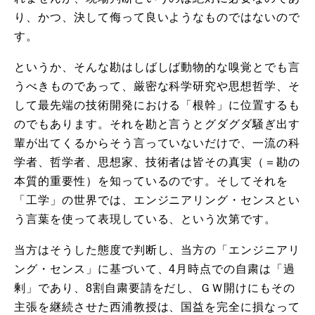
り、かつ、決して侮って良いようなものではないので
す。
というか、
そんな勘はしばしば動物的な嗅覚とでも言
うべきものであって、
厳密な科学研究や思想哲学、そ
して最先端の技術開発における「
根幹」に位置するも
のでもあります。
それを勘と言うとグダグダ騒ぎ出す
輩が出てくるからそう言ってい
ないだけで、一流の科
学者、哲学者、思想家、
技術者は皆その真実（＝勘の
本質的重要性）を知っているのです。
そしてそれを
「工学」の世界では、エンジニアリング・
センスとい
う言葉を使って表現している、という次第です。
当方はそうした態度で判断し、当方の「エンジニアリ
ング・センス」に基づいて、4月時点での自粛は「過
剰」であり、8割自粛要請をだし、ＧＷ開けにもその
主張を継続させた西浦教授は、国益を完全に損なって