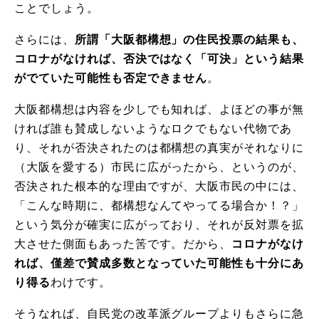
ことでしょう。
さらには、
所謂「大阪都構想」の住民投票の結果も、
コロナがなければ、否決ではなく「可決」という結果
がでていた可能性も否定できません
。
大阪都構想は内容を少しでも知れば、よほどの事が無
ければ誰も賛成しないようなロクでもない代物であ
り、それが否決されたのは都構想の真実がそれなりに
（大阪を愛する）市民に広がったから、というのが、
否決された根本的な理由ですが、大阪市民の中には、
「こんな時期に、都構想なんてやってる場合か！？」
という気分が確実に広がっており、それが反対票を拡
大させた側面もあった筈です。だから、
コロナがなけ
れば、僅差で賛成多数となっていた可能性も十分にあ
り得る
わけです。
そうなれば、自民党の改革派グループよりもさらに急