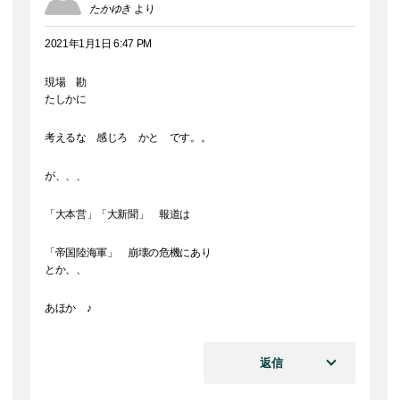
たかゆき
より
2021年1月1日 6:47 PM
現場 勘
たしかに
考えるな 感じろ かと です。。
が、、、
「大本営」「大新聞」 報道は
「帝国陸海軍」 崩壊の危機にあり
とか、、
あほか ♪
返信