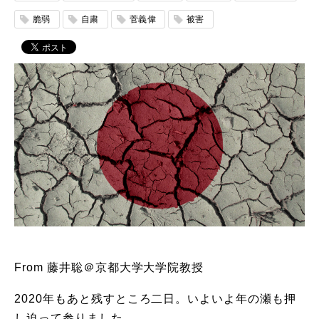
脆弱
自粛
菅義偉
被害
From 藤井聡＠京都大学大学院教授
2020年もあと残すところ二日。いよいよ年の瀬も押
し迫って参りました。