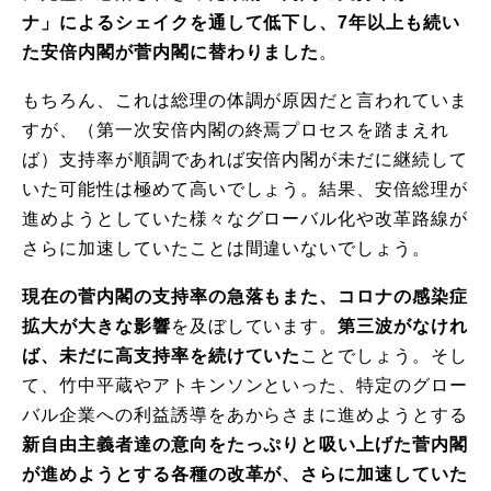
ナ」によるシェイクを通して低下し、
7
年以上も続い
た安倍内閣が菅内閣に替わりました
。
もちろん、これは総理の体調が原因だと言われていま
すが、（第一次安倍内閣の終焉プロセスを踏まえれ
ば）支持率が順調であれば安倍内閣が未だに継続して
いた可能性は極めて高いでしょう。結果、安倍総理が
進めようとしていた様々なグローバル化や改革路線が
さらに加速していたことは間違いないでしょう。
現在の菅内閣の支持率の急落もまた、コロナの感染症
拡大が大きな影響
を及ぼしています。
第三波がなけれ
ば、未だに高支持率を続けていた
ことでしょう。そし
て、竹中平蔵やアトキンソンといった、特定のグロー
バル企業への利益誘導をあからさまに進めようとする
新自由主義者達の意向をたっぷりと吸い上げた菅内閣
が進めようとする各種の改革が、さらに加速していた