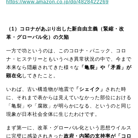
https://www.amazon.co.jp/dp/4828422269
（
1
）コロナがあぶり出した新自由主義（緊縮・改
革・グローバル化）の欠陥
一方で功というのは、このコロナ・パニック、コロ
ナ・ヒステリーともいうべき異常状況の中で、今まで
本来なら隠蔽されてきた様々な
「亀裂」や「矛盾」が
顕在化
してきたこと。
いわば、古い構造物が地震で
「シェイク」
された時
に、それまで表からは見えていなかった部位における
「亀裂」や「腐敗」が明らかになる、というのと同じ
現象が日本社会全体に生じたわけです。
まず第一に、改革・グローバル化という思想ウイルス
に完璧に感染されきった
政府・内閣の支持率が「コロ