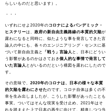
らしいものだと思います）。
・・・
いずれにせよ2020年の
コロナによるパンデミック・
ヒステリー
は、
政府の新自由主義路線の本質的欠陥
が
露わになると同時に、似たような事を発言してきた言
論人の中にも、各々のエンジニアリング・センスに基
づいて新自由主義と
「戦う」言論人
と、日本にどうい
う影響があるのかはさておき
個人的な事情で発言して
いた言論人
とがいるのだという構図を露わにしたので
す。
その意味で、
2020
年のコロナは、日本の様々な本質
的欠陥を露わにさせた
のです。コロナ自体は多くの不
幸を生み出しましたが、こうした影響があったことも
事実。ついてはそんな現実を受け止め、2021年はそ
れを踏まえた上で日本の再生に向けて、精進しつつ当