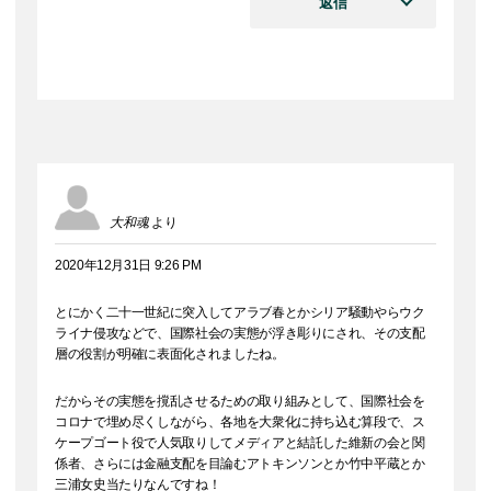
返信
大和魂
より
2020年12月31日 9:26 PM
とにかく二十一世紀に突入してアラブ春とかシリア騒動やらウク
ライナ侵攻などで、国際社会の実態が浮き彫りにされ、その支配
層の役割が明確に表面化されましたね。
だからその実態を撹乱させるための取り組みとして、国際社会を
コロナで埋め尽くしながら、各地を大衆化に持ち込む算段で、ス
ケープゴート役で人気取りしてメディアと結託した維新の会と関
係者、さらには金融支配を目論むアトキンソンとか竹中平蔵とか
三浦女史当たりなんですね！