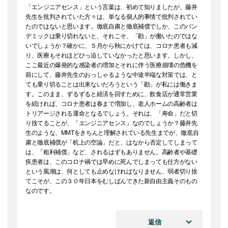
「エンジニアセンス」という言葉は、初めて知りましたが、藤井
先生を批判されていた方々は、単なる個人的事情で批判されてい
たのではないと思います。徹底自粛と徹底補償でしか、このパン
デミックは乗り切れないと、それこそ、「勘」が働いたのではな
いでしょうか？確かに、５月から秋にかけては、コロナ患者も減
り、医療もそれほどひっ迫していなかったと思います。しかし、
ここ最近の爆発的な感染者の増加とそれに伴う医療崩壊の危機を
前にして、藤井先生のおっしゃるような中途半端な対策では、と
ても乗り切ることは出来ないだろうという「勘」が私には働きま
す。このまま、ずるずると経済を回すために、飲食店が通常営業
を続ければ、コロナ患者は春まで増加し、老人ホームの高齢者は
トリアージされる運命となるでしょう。それは、「寿命」だと切
り捨てることが、「エンジニアセンス」なのでしょうか？藤井先
生のような、MMTをきちんと理解されている先生までが、徹底自
粛と徹底補償が「机上の空論」だと、はなから否定してしまって
は、「粗利補償」など、されるはずもありません。高齢者や基礎
疾患者は、このコロナ禍では早めに死んでしまっても仕方がない
という風潮は、何としても止めなければなりません、弱者切り捨
てこそが、この３０年日本をむしばんできた新自由主義そのもの
なのです。
返信