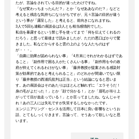
たが、言論をされている目的が違ったわけですね。
「なぜ変わっちまったんだ？」とか「なぜああなのだ？」などと
考えると残念な気持ちになりがちですが、元々言論の目的が違う
という事が「露呈した」と考えると、前向きになれますね。
3人で5回も連載の座談会は3人とも相当感情的でした。
私信を暴露するという禁じ手を使ってまで「何を伝えてくれるの
だろう」と思って最後まで読みましたが、ただの悪口ばかりで驚
きました。私などからすると雲の上のような人たちのはず
が・・・。
「自粛に効果が認められない事」「4月末にそれがわかるはずであ
ること」「副作用で困る人がたくさんいる事」「副作用を今の政
府が抑えてくれるわけがない事」「藤井教授が提案される感染対
策が効果的であると考えられること」のどれかが間違いでない限
り「藤井教授の西浦氏批判は正当」という結論になると思いま
す。あの座談会はそのあたりはほとんど触れずに「エラそうだ！
身の毛がよだった！」とか「顔で分かる！」とか「眉毛が吊り上
がってて目が血走っている！」とか言ってましたね。なんじゃそ
れ！あの三人には失礼ですが失笑するしかなかったです。
エンジニアリング・センスを活用して日本に良い影響をというお
話、とてもしっくりきます。言論って、そうあって欲しいなと思
います。