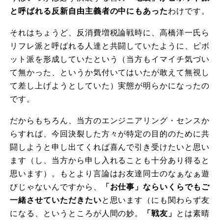
と呼ばれる反新自由主義者の中にもあった
わけです。
それはちょうど、反消費増税論戦時に、高橋洋一氏ら
リフレ派と呼ばれる人達と共闘していたように、ピボ
ット派を形成していたという（当方もイマイチ気づい
て無かった、
というか気付いてはいたが敢えて無視し
て差し上げようとしていた）実態が明らかになったの
です。
だからもちろん、当方のエンジニアリング・センスか
らすれば、今回決裂した方々が特定の目的のために共
闘しようと申し出てくれば喜んで引き受けたいと思い
ます（し、当方から申し入れることも十分あり得ると
思います）。もとより言論はお友達同士のなぁなぁ遊
びじゃないんですから、
「お仕事」ならいくらでもご
一緒させていただきたい
と思います（にも関わらず友
になる、というところが人間の妙。
「戦友」
とは素晴