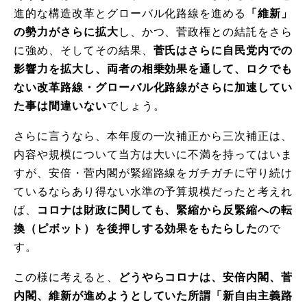
進的な構造改革とグローバル化路線を進める
「維新」
の勢力がさらに拡大
し、かつ、菅政権との結託をさら
に強め、そしてその結果、
菅氏はさらに自民党内での
影響力を拡大し、両者の相乗効果を通して、ロクでも
ない改革路線・グローバル化路線がさらに加速してい
た事は間違いない
でしょう。
さらに言うなら、本年度の一次補正から三次補正は、
内容や規模について当方は大いに不満を持ってはいま
すが、安倍・菅内閣が緊縮路線をガチガチに守り続け
ているならあり得ない水準の予算規模だったと考えれ
ば、
コロナは財政に関しても、緊縮から反緊縮への転
換（ピボット）を後押しする効果をもたらした
ので
す。
この様に考えると、
どうやらコロナは、安倍内閣、菅
内閣、維新が進めようとしていた所謂「新自由主義路