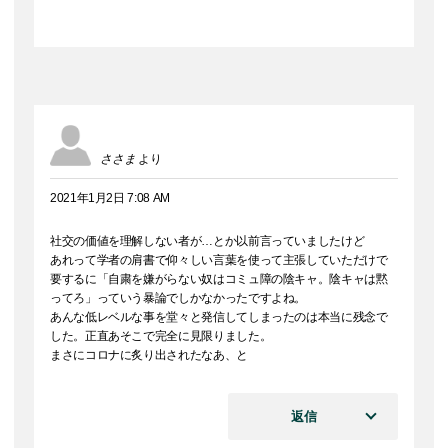
ささま
より
2021年1月2日 7:08 AM
社交の価値を理解しない者が…とか以前言っていましたけど
あれって学者の肩書で仰々しい言葉を使って主張していただけで
要するに「自粛を嫌がらない奴はコミュ障の陰キャ。陰キャは黙
ってろ」っていう暴論でしかなかったですよね。
あんな低レベルな事を堂々と発信してしまったのは本当に残念で
した。正直あそこで完全に見限りました。
まさにコロナに炙り出されたなあ、と
返信