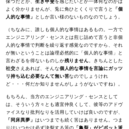
保つだとか、
生き甲斐
を感じたいとか一体何なのかは
よく分かりませんが、兎に角ひとくくりで言うと
「個
人的な事情」
としか言い様のないものなのでしょう。
（ちなみに、誰しも個人的な事情はあるもの。一方で
エンジニアリング・センスとは煎じ詰めて言うと非個
人的な事情で判断を繰り返す感覚なのですから、それ
が無いということは論理必然的に「個人的な事情」と
言わざるを得ないものしか
残りません
。きちんとした
社交
さえあれば、そんな
個人的な事情を言論にガッツ
リ持ち込む必要なんて無い筈
なのでしょうけれ
ど・・・何だか知りませんがしょうがないですね）。
もちろん、当方のエンジニアリング・センスとして
は、そういう方々とも適宜仲良くして、彼等のアドヴ
ァイスなり批判なりを活用していけば良いのですが、
「同床異夢」
はいつまでも続く筈はありません。つま
りはいつかは必ず決裂する筈の
「亀裂」がピボット派