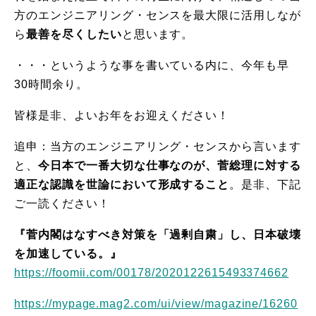
方のエンジニアリング・センスを最大限に活用しなが
ら
最善を尽くしたい
と思います。
・・・というような事を書いている内に、今年も早
30時間余り。
皆様是非、よいお年をお迎えください！
追申：当方のエンジニアリング・センスから言います
と、
今日本で一番大切な仕事なのが、菅総理に対する
適正な認識を世論において形成すること
。是非、下記
ご一読ください！
『菅内閣はなすべき対策を「過剰自粛」し、日本破壊
を加速している。』
https://foomii.com/00178/2020122615493374662
https://mypage.mag2.com/ui/view/magazine/16260