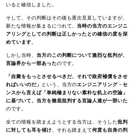
いると確信しました。
そして、その判断はその後も逐次見直していますが、
新たな情報が集まるにつれて、
当時の当方のエンジニ
アリングとしての判断は正しかったとの確信の度を深
めています
。
しかし当時、
当方のこの判断について激烈な批判が、
言論界から一部あった
のです。
「自粛をもっとさせるべきだ、それで政府補償をさせ
ればいいのだ」
という、当方の
エンジニアリング・セ
ンスから言えば「単純極まりない素朴な机上の空論」
に基づいて、当方を徹底批判する言論人達が一部いた
のです。
全ての情報を踏まえようとする当方は、そうした
批判
に対しても耳を傾け
、それも踏まえて
何度も自身の判