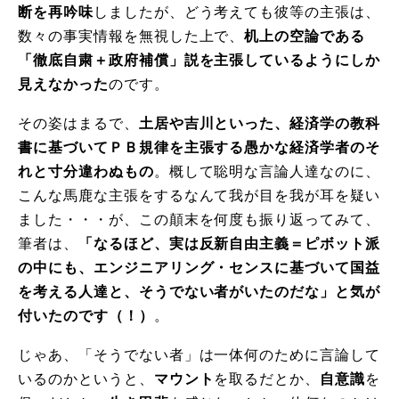
断を再吟味
しましたが、どう考えても彼等の主張は、
数々の事実情報を無視した上で、
机上の空論である
「徹底自粛＋政府補償」説を主張しているようにしか
見えなかった
のです。
その姿はまるで、
土居や吉川といった、経済学の教科
書に基づいてＰＢ規律を主張する愚かな経済学者のそ
れと寸分違わぬもの
。概して聡明な言論人達なのに、
こんな馬鹿な主張をするなんて我が目を我が耳を疑い
ました・・・が、この顛末を何度も振り返ってみて、
筆者は、
「なるほど、実は反新自由主義＝ピボット派
の中にも、エンジニアリング・センスに基づいて国益
を考える人達と、そうでない者がいたのだな」と気が
付いたのです（！）
。
じゃあ、「そうでない者」は一体何のために言論して
いるのかというと、
マウント
を取るだとか、
自意識
を