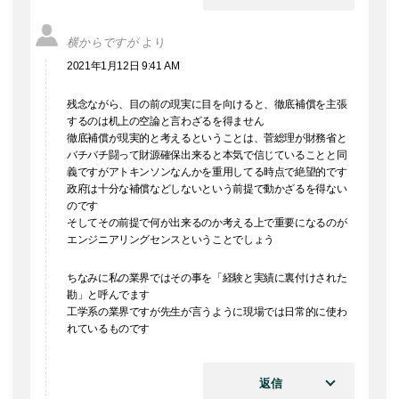
横からですが
より
2021年1月12日 9:41 AM
残念ながら、目の前の現実に目を向けると、徹底補償を主張
するのは机上の空論と言わざるを得ません
徹底補償が現実的と考えるということは、菅総理が財務省と
バチバチ闘って財源確保出来ると本気で信じていることと同
義ですがアトキンソンなんかを重用してる時点で絶望的です
政府は十分な補償などしないという前提で動かざるを得ない
のです
そしてその前提で何が出来るのか考える上で重要になるのが
エンジニアリングセンスということでしょう
ちなみに私の業界ではその事を「経験と実績に裏付けされた
勘」と呼んでます
工学系の業界ですが先生が言うように現場では日常的に使わ
れているものです
返信