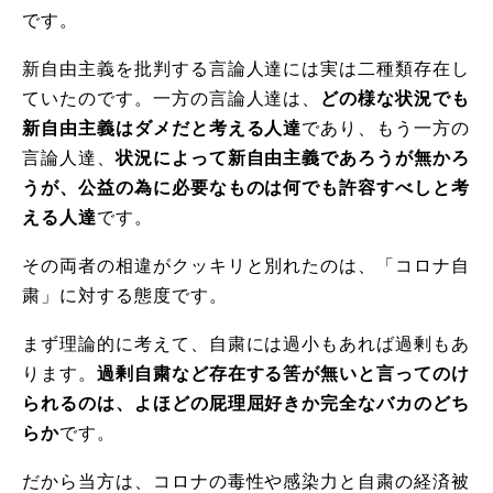
です。
新自由主義を批判する言論人達には実は二種類存在し
ていたのです。一方の言論人達は、
どの様な状況でも
新自由主義はダメだと考える人達
であり、もう一方の
言論人達、
状況によって新自由主義であろうが無かろ
うが、公益の為に必要なものは何でも許容すべしと考
える人達
です。
その両者の相違がクッキリと別れたのは、「コロナ自
粛」に対する態度です。
まず理論的に考えて、自粛には過小もあれば過剰もあ
ります。
過剰自粛など存在する筈が無いと言ってのけ
られるのは、よほどの屁理屈好きか完全なバカのどち
らか
です。
だから当方は、コロナの毒性や感染力と自粛の経済被