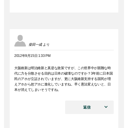
柴田一成
より
2012年9月15日 1:33 PM
大阪維新は明治維新と真逆な政策ですが、この世界中が困難な時
代に力を分散させる目的は日本の破壊なのですか？3年前に日本国
民のアホが立証されていますが、更に大阪維新支持する国民が増
えアホから恕アホに進化していますね。早く憲法変えないと、日
本が消えてしまいそうですね。
返信