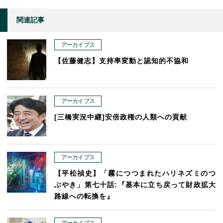
関連記事
アーカイブス
【佐藤健志】支持率変動と認知的不協和
アーカイブス
[三橋実況中継]安倍政権の人類への貢献
アーカイブス
【平松禎史】「霧につつまれたハリネズミのつ
ぶやき」第七十話:『基本に立ち戻って財政拡大
路線への転換を』
アーカイブス