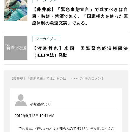
【藤井聡】「緊急事態宣言」で成すべきは自
粛・時短・禁酒で無く、「国家権力を使った医
療体制の急速充実」である。
アーカイブス
【渡邉哲也】米国 国際緊急経済権限法
（IEEPA法）発動
【藤井聡】「維新八策」で上がるのは・・・への4件のコメント
小林達弥
より
2012年9月12日 10:41 AM
「でもまぁ、僕ちょっとよぉ知らんのですけど、何か他にええこ