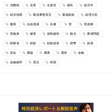
消費税
災害
生産性
移民
経済学
経済指標
緊急事態宣言
緊縮財政
総理大臣
脆弱
自由貿易
自粛
菅
菅政権
菅義偉
被害
規制緩和
観光
豊洲問題
財務省
財政
財政政策
貨幣
貿易
賃金
農協
農業
選挙
金融
金融緩和
震災
韓国