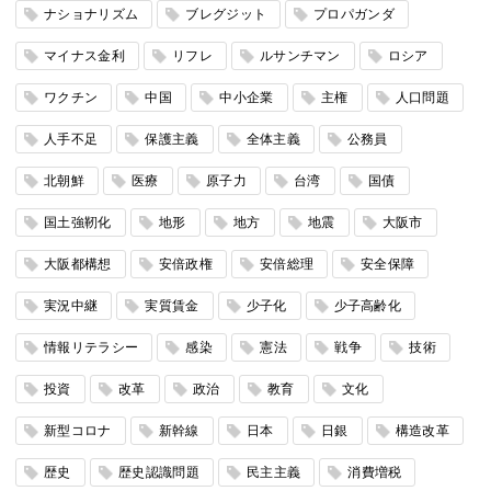
ナショナリズム
ブレグジット
プロパガンダ
マイナス金利
リフレ
ルサンチマン
ロシア
ワクチン
中国
中小企業
主権
人口問題
人手不足
保護主義
全体主義
公務員
北朝鮮
医療
原子力
台湾
国債
国土強靭化
地形
地方
地震
大阪市
大阪都構想
安倍政権
安倍総理
安全保障
実況中継
実質賃金
少子化
少子高齢化
情報リテラシー
感染
憲法
戦争
技術
投資
改革
政治
教育
文化
新型コロナ
新幹線
日本
日銀
構造改革
歴史
歴史認識問題
民主主義
消費増税