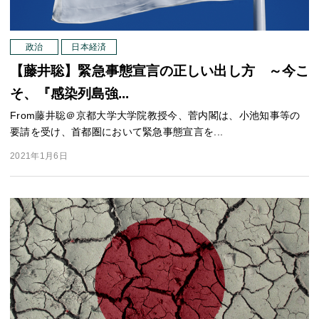
政治
日本経済
【藤井聡】緊急事態宣言の正しい出し方 ～今こ
そ、『感染列島強...
From藤井聡＠京都大学大学院教授今、菅内閣は、小池知事等の
要請を受け、首都圏において緊急事態宣言を...
2021年1月6日