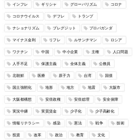
インフレ
ギリシャ
グローバリズム
コロナ
コロナウイルス
デフレ
トランプ
ナショナリズム
ブレグジット
プロパガンダ
マイナス金利
リフレ
ルサンチマン
ロシア
ワクチン
中国
中小企業
主権
人口問題
人手不足
保護主義
全体主義
公務員
北朝鮮
医療
原子力
台湾
国債
国土強靭化
地形
地方
地震
大阪市
大阪都構想
安倍政権
安倍総理
安全保障
実況中継
実質賃金
少子化
少子高齢化
情報リテラシー
感染
憲法
戦争
技術
投資
改革
政治
教育
文化