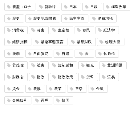
新型コロナ
新幹線
日本
日銀
構造改革
歴史
歴史認識問題
民主主義
消費増税
消費税
災害
生産性
移民
経済学
経済指標
緊急事態宣言
緊縮財政
総理大臣
脆弱
自由貿易
自粛
菅
菅政権
菅義偉
被害
規制緩和
観光
豊洲問題
財務省
財政
財政政策
貨幣
貿易
賃金
農協
農業
選挙
金融
金融緩和
震災
韓国