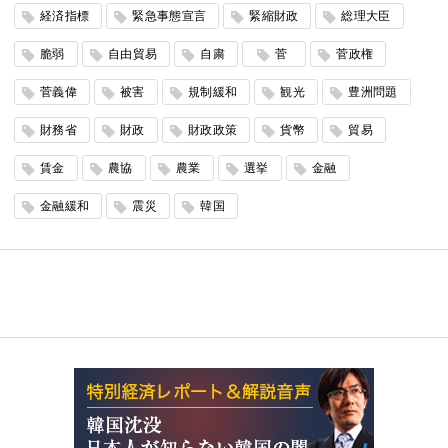
経済指標
緊急事態宣言
緊縮財政
総理大臣
脆弱
自由貿易
自粛
菅
菅政権
菅義偉
被害
規制緩和
観光
豊洲問題
財務省
財政
財政政策
貨幣
貿易
賃金
農協
農業
選挙
金融
金融緩和
震災
韓国