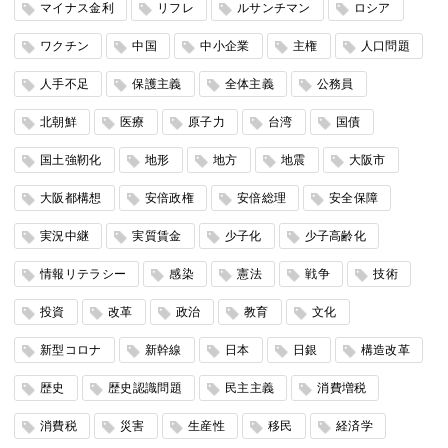
マイナス金利
リフレ
ルサンチマン
ロシア
ワクチン
中国
中小企業
主権
人口問題
人手不足
保護主義
全体主義
公務員
北朝鮮
医療
原子力
台湾
国債
国土強靭化
地形
地方
地震
大阪市
大阪都構想
安倍政権
安倍総理
安全保障
実況中継
実質賃金
少子化
少子高齢化
情報リテラシー
感染
憲法
戦争
技術
投資
改革
政治
教育
文化
新型コロナ
新幹線
日本
日銀
構造改革
歴史
歴史認識問題
民主主義
消費増税
消費税
災害
生産性
移民
経済学