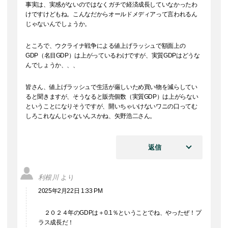
事実は、実感がないのではなくガチで経済成長していなかったわ
けですけどもね。こんなだからオールドメディアって言われるん
じゃないんでしょうか。
ところで、ウクライナ戦争による値上げラッシュで額面上の
GDP（名目GDP）は上がっているわけですが、実質GDPはどうな
んでしょうか、、、
皆さん、値上げラッシュで生活が厳しいため買い物を減らしてい
ると聞きますが、そうなると販売個数（実質GDP）は上がらない
ということになりそうですが、開いちゃいけないワニの口ってむ
しろこれなんじゃないんスかね、矢野浩二さん。
返信
利根川
より
2025年2月22日 1:33 PM
２０２４年のGDPは＋0.1％ということでね、やったぜ！プ
ラス成長だ！