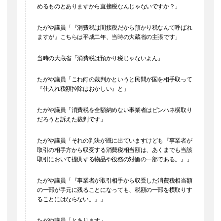
めるものとありますから直接税なんじゃないですか？」
たがや議員「『消費税は間接税だから預かり税なんて呼ばれ
ますが』こちらは平成二年、当時の大蔵省の主張です」
当時の大蔵省「消費税は預かり税じゃないよん」
たがや議員「これ何の裁判かというと民間が国を相手取って
『仕入れ税額控除はおかしい』と」
たがや議員「消費税を全額納めない事業者はピンハネ横取り
だろうと訴えた裁判です」
たがや議員「それの判決が既に出ていますけども『事業者が
取引の相手方から収受する消費税相当額は、あくまでも当該
取引において提供する物品や役務の対価の一部である。』」
たがや議員「『事業者が取引相手から収受した消費税相当額
の一部が手元に残ることになっても、税額の一部を横取りす
ることにはならない。』」
たがや議員「とあります」