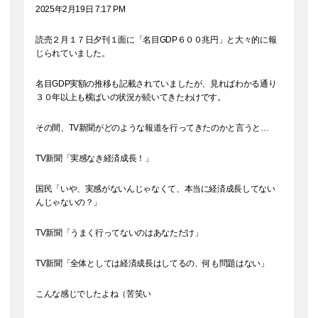
2025年2月19日 7:17 PM
読売２月１７日夕刊１面に「名目GDP６００兆円」と大々的に報
じられていました。
名目GDP実額の推移も記載されていましたが、見ればわかる通り
３０年以上も横ばいの状況が続いてきたわけです。
その間、TV新聞がどのような報道を行ってきたのかと言うと…
TV新聞「実感なき経済成長！」
国民「いや、実感がないんじゃなくて、本当に経済成長してない
んじゃないの？」
TV新聞「うまく行ってないのはあなただけ」
TV新聞「全体としては経済成長はしてるの、何も問題はない」
こんな感じでしたよね（苦笑い