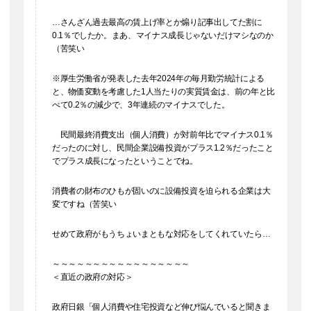
…さんざん過去最高の賃上げ率とか煽り記事出してた割に
0.1％でしたか。まあ、マイナス成長じゃないだけマシなのか
（苦笑い
※厚生労働省が発表した去年2024年の毎月勤労統計による
と、物価変動を考慮した1人当たりの実質賃金は、前の年と比
べて0.2％の減少で、3年連続のマイナスでした。
民間最終消費支出（個人消費）が対前年比でマイナス0.1％
だったのに対し、民間企業設備投資がプラス1.2％だったこと
でプラス成長になったということでね。
消費者の財布のひもが固いのに設備投資を迫られる企業は大
変ですね（苦笑い
せめて政府がもうちょいまともな対応をしてくれていたら…
～～～～～～～～～～～～～～～～～
＜直近の政府の対応＞
政府日銀「個人消費や住宅投資など伸び悩んでいると聞きま