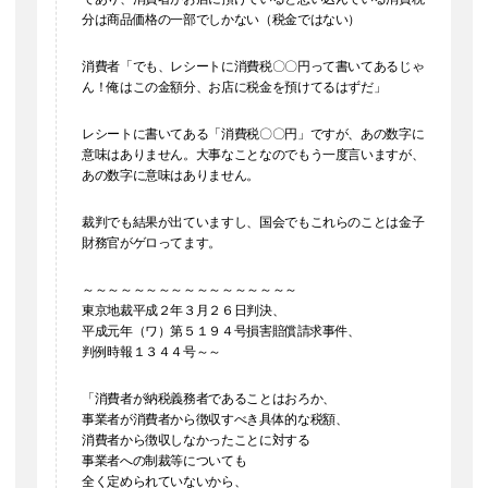
分は商品価格の一部でしかない（税金ではない）
消費者「でも、レシートに消費税〇〇円って書いてあるじゃ
ん！俺はこの金額分、お店に税金を預けてるはずだ」
レシートに書いてある「消費税〇〇円」ですが、あの数字に
意味はありません。大事なことなのでもう一度言いますが、
あの数字に意味はありません。
裁判でも結果が出ていますし、国会でもこれらのことは金子
財務官がゲロってます。
～～～～～～～～～～～～～～～～～
東京地裁平成２年３月２６日判決、
平成元年（ワ）第５１９４号損害賠償請求事件、
判例時報１３４４号～～
「消費者が納税義務者であることはおろか、
事業者が消費者から徴収すべき具体的な税額、
消費者から徴収しなかったことに対する
事業者への制裁等についても
全く定められていないから、