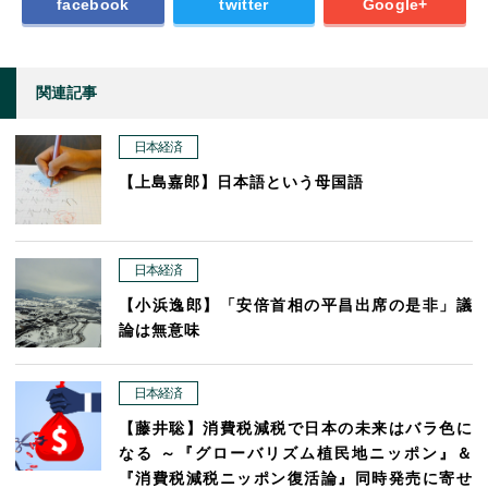
facebook
twitter
Google+
関連記事
日本経済
【上島嘉郎】日本語という母国語
日本経済
【小浜逸郎】「安倍首相の平昌出席の是非」議
論は無意味
日本経済
【藤井聡】消費税減税で日本の未来はバラ色に
なる ～『グローバリズム植民地ニッポン』＆
『消費税減税ニッポン復活論』同時発売に寄せ