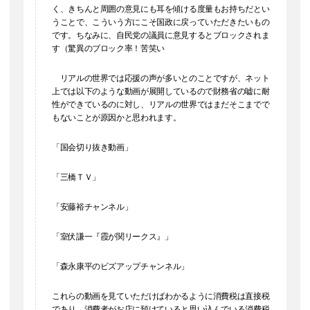
く、きちんと周囲の意見にも耳を傾ける度量もお持ちだとい
うことで、こういう方にこそ国政に戻っていただきたいもの
です。ちなみに、自民党の議員に意見するとブロックされま
す（驚異のブロック率！苦笑い
リアルの世界では応援の声が多いとのことですが、ネット
上では以下のような動画が展開しているので財務省の嘘に耐
性ができているのに対し、リアルの世界ではまだそこまでで
もないことが原因かと思われます。
「国会切り抜き動画」
「三橋ＴＶ」
「安藤裕チャンネル」
「室伏謙一『霞が関リークス』」
「森永康平のビズアップチャンネル」
これらの動画を見ていただけばわかるように消費税は直接税
であり、消費者がお店に預けていると思い込んでいる消費税