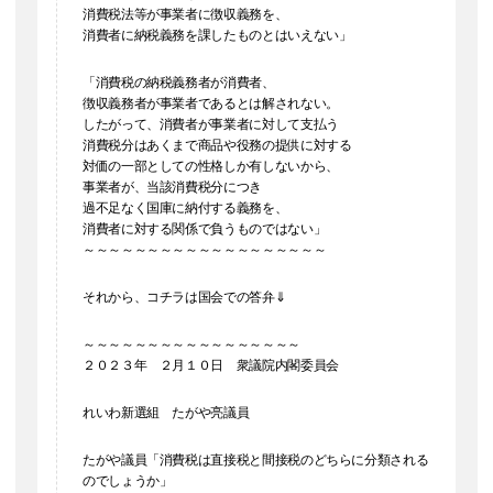
消費税法等が事業者に徴収義務を、
消費者に納税義務を課したものとはいえない」
「消費税の納税義務者が消費者、
徴収義務者が事業者であるとは解されない。
したがって、消費者が事業者に対して支払う
消費税分はあくまで商品や役務の提供に対する
対価の一部としての性格しか有しないから、
事業者が、当該消費税分につき
過不足なく国庫に納付する義務を、
消費者に対する関係で負うものではない」
～～～～～～～～～～～～～～～～～～～
それから、コチラは国会での答弁⇓
～～～～～～～～～～～～～～～～～
２０２３年 ２月１０日 衆議院内閣委員会
れいわ新選組 たがや亮議員
たがや議員「消費税は直接税と間接税のどちらに分類される
のでしょうか」