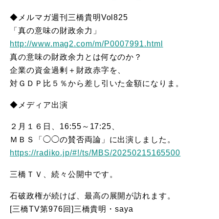
◆メルマガ週刊三橋貴明Vol825
「真の意味の財政余力」
http://www.mag2.com/m/P0007991.html
真の意味の財政余力とは何なのか？
企業の資金過剰＋財政赤字を、
対ＧＤＰ比５％から差し引いた金額になりま。
◆メディア出演
２月１６日、16:55～17:25、
ＭＢＳ「◯◯の賛否両論」に出演しました。
https://radiko.jp/#!/ts/MBS/20250215165500
三橋ＴＶ、続々公開中です。
石破政権が続けば、最高の展開が訪れます。
[三橋TV第976回]三橋貴明・saya