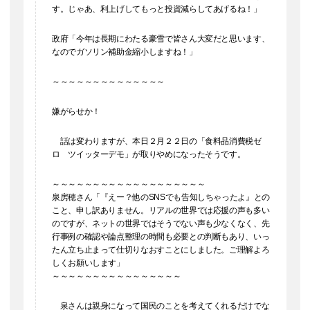
す。じゃあ、利上げしてもっと投資減らしてあげるね！」
政府「今年は長期にわたる豪雪で皆さん大変だと思います、
なのでガソリン補助金縮小しますね！」
～～～～～～～～～～～～～～
嫌がらせか！
話は変わりますが、本日２月２２日の「食料品消費税ゼ
ロ ツイッターデモ」が取りやめになったそうです。
～～～～～～～～～～～～～～～～～～～
泉房穂さん「『えー？他のSNSでも告知しちゃったよ』との
こと、申し訳ありません。リアルの世界では応援の声も多い
のですが、ネットの世界ではそうでない声も少なくなく、先
行事例の確認や論点整理の時間も必要との判断もあり、いっ
たん立ち止まって仕切りなおすことにしました。ご理解よろ
しくお願いします」
～～～～～～～～～～～～～～～～
泉さんは親身になって国民のことを考えてくれるだけでな