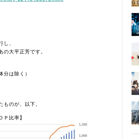
行し、
あの大平正芳です。
体分は除く）
たものが、以下。
ＤＰ比率】