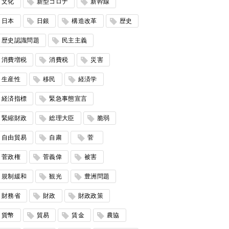
文化
新型コロナ
新幹線
日本
日銀
構造改革
歴史
歴史認識問題
民主主義
消費増税
消費税
災害
生産性
移民
経済学
経済指標
緊急事態宣言
緊縮財政
総理大臣
脆弱
自由貿易
自粛
菅
菅政権
菅義偉
被害
規制緩和
観光
豊洲問題
財務省
財政
財政政策
貨幣
貿易
賃金
農協