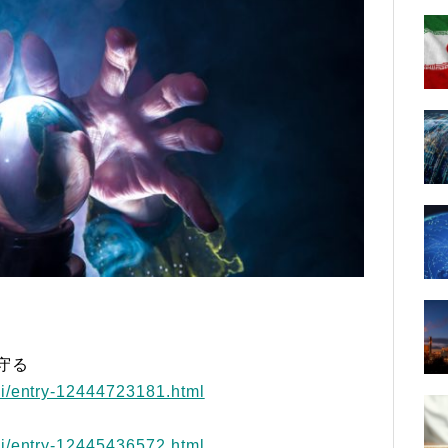
守る
hi/entry-12444723181.html
hi/entry-12445436572.html