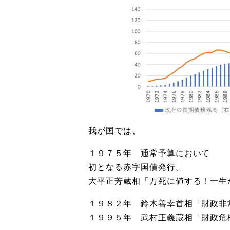
我が国では、
１９７５年 通常予算において
初となる赤字国債発行。
大平正芳蔵相「万死に値する！一生
１９８２年 鈴木善幸首相「財政非
１９９５年 武村正義蔵相「財政危