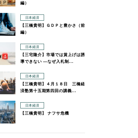
編）
日本経済
【三橋貴明】ＧＤＰと豊かさ（前
編）
日本経済
【三宅隆介】市場では賃上げは誘
導できない ―なぜ入札制...
日本経済
【三橋貴明】４月１８日 三橋経
済塾第十五期第四回の講義...
日本経済
【三橋貴明】 ナフサ危機