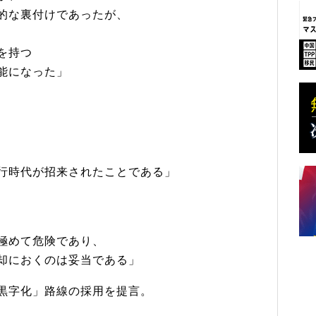
的な裏付けであったが、
を持つ
能になった」
行時代が招来されたことである」
極めて危険であり、
却におくのは妥当である」
黒字化」路線の採用を提言。