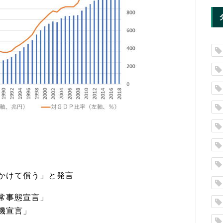
かけて償う」と発言
常事態宣言」
機宣言」