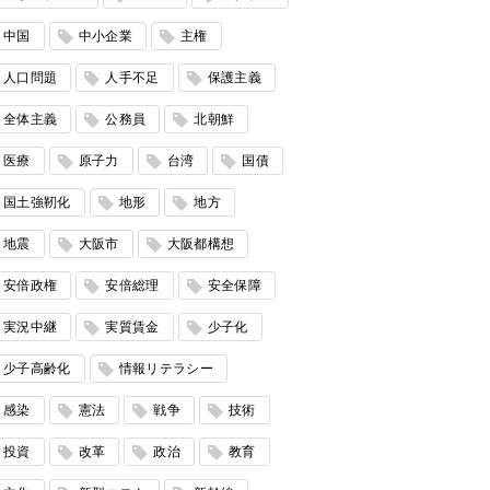
中国
中小企業
主権
人口問題
人手不足
保護主義
全体主義
公務員
北朝鮮
医療
原子力
台湾
国債
国土強靭化
地形
地方
地震
大阪市
大阪都構想
安倍政権
安倍総理
安全保障
実況中継
実質賃金
少子化
少子高齢化
情報リテラシー
感染
憲法
戦争
技術
投資
改革
政治
教育