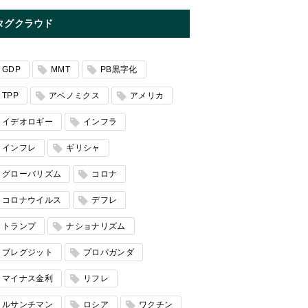
タグクラウド
GDP
MMT
PB黒字化
TPP
アベノミクス
アメリカ
イデオロギー
インフラ
インフレ
ギリシャ
グローバリズム
コロナ
コロナウイルス
デフレ
トランプ
ナショナリズム
ブレグジット
プロパガンダ
マイナス金利
リフレ
ルサンチマン
ロシア
ワクチン