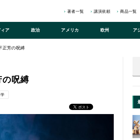
著者一覧
講演依頼
商品一覧
ディア
政治
アメリカ
欧州
ア
平正芳の呪縛
芳の呪縛
済学