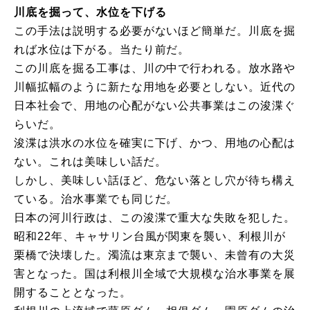
川底を掘って、水位を下げる
この手法は説明する必要がないほど簡単だ。川底を掘
れば水位は下がる。当たり前だ。
この川底を掘る工事は、川の中で行われる。放水路や
川幅拡幅のように新たな用地を必要としない。近代の
日本社会で、用地の心配がない公共事業はこの浚渫ぐ
らいだ。
浚渫は洪水の水位を確実に下げ、かつ、用地の心配は
ない。これは美味しい話だ。
しかし、美味しい話ほど、危ない落とし穴が待ち構え
ている。治水事業でも同じだ。
日本の河川行政は、この浚渫で重大な失敗を犯した。
昭和22年、キャサリン台風が関東を襲い、利根川が
栗橋で決壊した。濁流は東京まで襲い、未曾有の大災
害となった。国は利根川全域で大規模な治水事業を展
開することとなった。