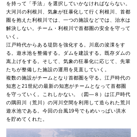
を持って「手法」を選択していかなければならない。
大河川の利根川、気象が狂暴化して行く利根川、首都
圏を抱えた利根川では、一つの施設などでは、治水は
解決しない。チーム・利根川で首都圏の安全を守って
いく。
江戸時代からある堤防を強化する。川底の浚渫をす
る。遊水池を整備する。ダムを建設する。既存ダムの
嵩上げをする。そして、気象の狂暴化に応じて、先輩
たちが整備した施設の運用を見直していく。
複数の施設がチームとなり首都圏を守る。江戸時代の
知恵と21世紀の最新の知恵がチームとなって首都圏
を守っていく。これしかない。（図―８）は江戸時代
の隅田川（荒川）の河川空間を利用して造られた荒川
遊水池である。今回の台風19号でもめいっぱい洪水
を貯めてくれた。