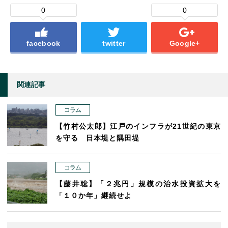
0
0
facebook
twitter
Google+
関連記事
コラム
【竹村公太郎】江戸のインフラが21世紀の東京
を守る 日本堤と隅田堤
コラム
【藤井聡】「２兆円」規模の治水投資拡大を
「１０か年」継続せよ