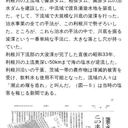
利根川の上流域で藤原ダム、相俣ダム、園原ダムの治
水ダムを建設した。中流域で渡良瀬遊水地を築造し
た。そして、下流域で大規模な川底の浚渫を行った。
治水事業の全ての手法が、この利根川で勢ぞろいし
た。ところが、これら治水の手法の中で、川底を掘る
浚渫という一番単純な手法に、大きな落とし穴が持っ
ていた。
利根川下流部の大浚渫が完了した直後の昭和33年、
利根川の上流奥深い50kmまで海の塩水が逆流した。
利根川沿いの千葉、茨城一帯の農作物は壊滅的被害を
受け、飲料水も使用不可能となった。流域の人々は
「潮止め堰を造れ」と叫んだ。（図―５）は当時の塩
害を報じる新聞である。