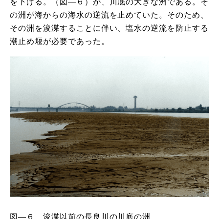
を下げる。（図―６）が、川底の大きな洲である。そ
の洲が海からの海水の逆流を止めていた。そのため、
その洲を浚渫することに伴い、塩水の逆流を防止する
潮止め堰が必要であった。
図―６ 浚渫以前の長良川の川底の洲