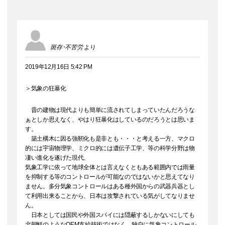
斑存･不苦労
より
2019年12月16日 5:42 PM
＞気象の狂暴化
昔の建物は現代よりも簡単に流されてしまっていたんだろうな
ぁとしか思えなく、やはり狂暴化はしているのだろうとは思いま
す。
築土構木に因る強靭化も是非とも・・・と考える一方、マクロ
的には宇宙物理学、ミクロ的には遺伝子工学、等の科学分野は物
凄い進化を遂げた現代、
気象工学に依って地球全体とは言えなくともある範囲内では雨量
を抑制する等のコントロールが可能なのではないかと思えてなり
ません。多分気象コントロールはある種外国からの武器兵器とし
て利用出来ることから、日本は攻撃されている気がしてなりませ
ん。
日本としては国民や外国スパイには隠蔽するしかないにしても
北朝鮮のようなOEM支給技術ではなく、独自に気象コントロール