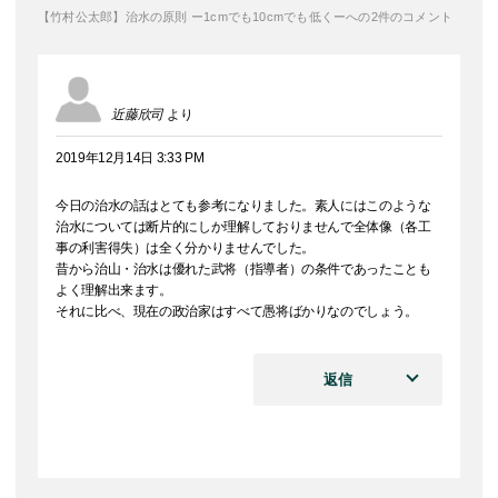
【竹村公太郎】治水の原則 ー1cmでも10cmでも低くーへの2件のコメント
近藤欣司
より
2019年12月14日 3:33 PM
今日の治水の話はとても参考になりました。素人にはこのような
治水については断片的にしか理解しておりませんで全体像（各工
事の利害得失）は全く分かりませんでした。
昔から治山・治水は優れた武将（指導者）の条件であったことも
よく理解出来ます。
それに比べ、現在の政治家はすべて愚将ばかりなのでしょう。
返信