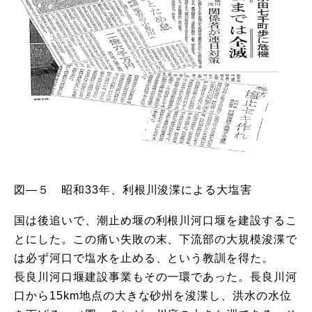
図―５ 昭和33年、利根川浚渫による大塩害
国は後追いで、潮止め堰の利根川河口堰を建設するこ
とにした。この痛い失敗の末、下流部の大規模浚渫で
は必ず河口で塩水を止める、という教訓を得た。
長良川河口堰建設事業もその一環であった。長良川河
口から15km地点の大きな砂州を浚渫し、洪水の水位