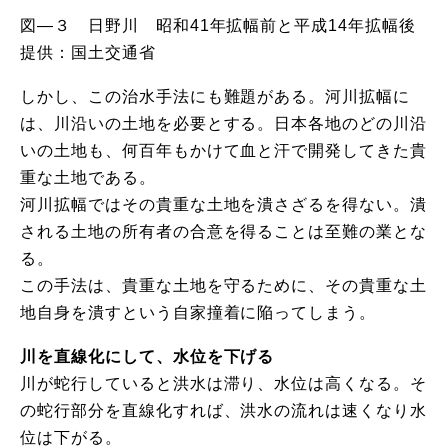
図―３ 日野川 昭和41年拡幅前と平成14年拡幅後
提供：国土交通省
しかし、この治水手法にも難題がある。河川拡幅に
は、川沿いの土地を必要とする。日本各地のどの川沿
いの土地も、何百年もかけて血と汗で開発してきた貴
重な土地である。
河川拡幅ではその貴重な土地を潰さざるを得ない。潰
される土地の所有者の合意を得ることは至難の業とな
る。
この手法は、貴重な土地を守るために、その貴重な土
地自身を潰すという自家撞着に陥ってしまう。
川を直線化にして、水位を下げる
川が蛇行していると洪水は滞り、水位は高くなる。そ
の蛇行部分を直線化すれば、洪水の流れは速くなり水
位は下がる。