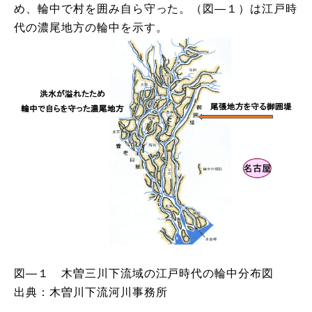
め、輪中で村を囲み自ら守った。（図―１）は江戸時
代の濃尾地方の輪中を示す。
図―１ 木曽三川下流域の江戸時代の輪中分布図
出典：木曽川下流河川事務所