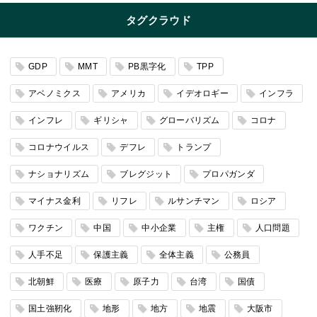
タグクラウド
GDP
MMT
PB黒字化
TPP
アベノミクス
アメリカ
イデオロギー
インフラ
インフレ
ギリシャ
グローバリズム
コロナ
コロナウイルス
デフレ
トランプ
ナショナリズム
ブレグジット
プロパガンダ
マイナス金利
リフレ
ルサンチマン
ロシア
ワクチン
中国
中小企業
主権
人口問題
人手不足
保護主義
全体主義
公務員
北朝鮮
医療
原子力
台湾
国債
国土強靭化
地形
地方
地震
大阪市