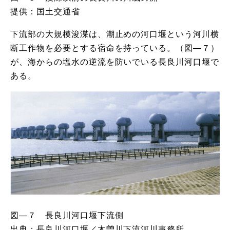
提供：国土交通省
下流部の大規模浚渫は、潮止めの河口堰という河川横
断工作物を必要とする宿命を持っている。（図―７）
が、海からの塩水の逆流を防いでいる長良川河口堰で
ある。
図―７ 長良川河口堰下流側
出典：長良川河口堰／木曽川下流河川事務所、