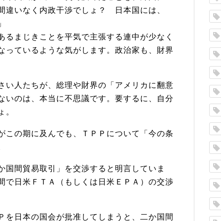
間違いなく内政干渉でしょ？ 日本国には、
」
あるまじきことを平気で主張する連中が少なく
なっているような気がします。政治家も、財界
さい人たちが、総理や財界の「アメリカに翻意
ないのは、本当に不思議です。要するに、自分
ょ。
がこの期に及んでも、ＴＰＰについて「今の条
。
か国間貿易取引」を交渉すると明言していま
間で日米ＦＴＡ（もしくは日米ＥＰＡ）の交渉
Ｐを日本の国会が批准してしまうと、二か国間