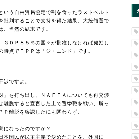
という自由貿易協定で割を食ったラストベルト
を批判することで支持を得た結果、大統領選で
は、当然の結末です。
、ＧＤＰ８５％の国々が批准しなければ発効し
の時点でＴＰＰは「ジ・エンド」です。
干渉ですよ。
対」を打ち出し、ＮＡＦＴＡについても再交渉
は離脱すると宣言した上で選挙戦を戦い、勝っ
ＰＰ離脱を容認したにも関わらず、
家になったのですか？
日本国民が民主主義で決めたことを、外国に