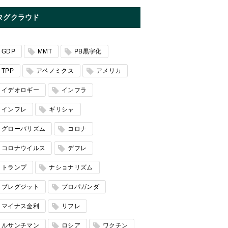
タグクラウド
GDP
MMT
PB黒字化
TPP
アベノミクス
アメリカ
イデオロギー
インフラ
インフレ
ギリシャ
グローバリズム
コロナ
コロナウイルス
デフレ
トランプ
ナショナリズム
ブレグジット
プロパガンダ
マイナス金利
リフレ
ルサンチマン
ロシア
ワクチン