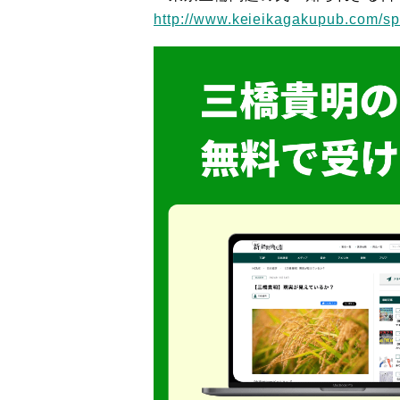
http://www.keieikagakupub.com