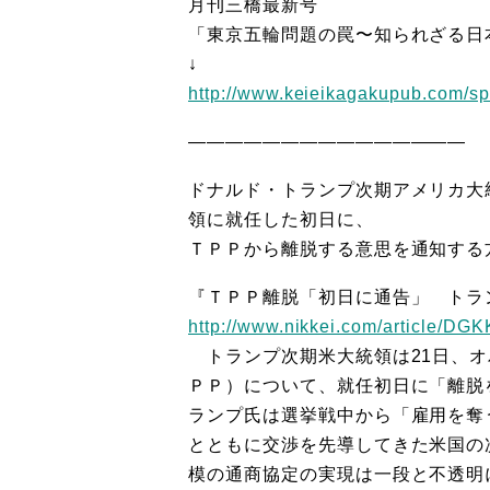
月刊三橋最新号
「東京五輪問題の罠〜知られざる日
↓
http://www.keieikagakupub.com
———————————————
ドナルド・トランプ次期アメリカ大
領に就任した初日に、
ＴＰＰから離脱する意思を通知する
『ＴＰＰ離脱「初日に通告」 トラ
http://www.nikkei.com/article
トランプ次期米大統領は21日、オ
ＰＰ）について、就任初日に「離脱
ランプ氏は選挙戦中から「雇用を奪
とともに交渉を先導してきた米国の
模の通商協定の実現は一段と不透明