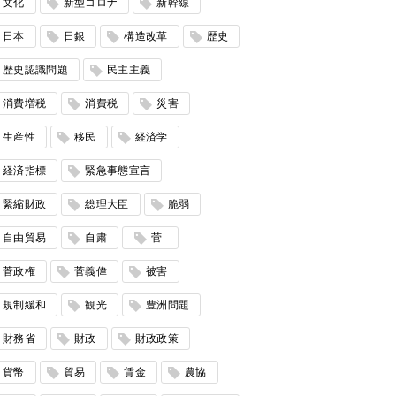
文化
新型コロナ
新幹線
日本
日銀
構造改革
歴史
歴史認識問題
民主主義
消費増税
消費税
災害
生産性
移民
経済学
経済指標
緊急事態宣言
緊縮財政
総理大臣
脆弱
自由貿易
自粛
菅
菅政権
菅義偉
被害
規制緩和
観光
豊洲問題
財務省
財政
財政政策
貨幣
貿易
賃金
農協