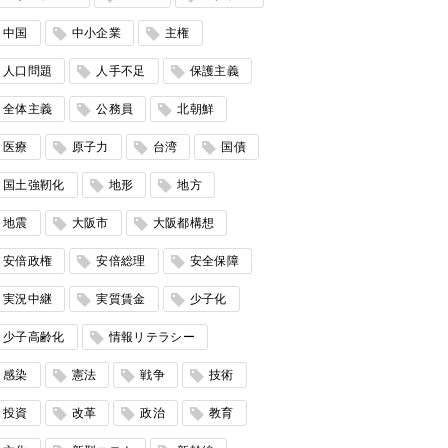
中国
中小企業
主権
人口問題
人手不足
保護主義
全体主義
公務員
北朝鮮
医療
原子力
台湾
国債
国土強靭化
地形
地方
地震
大阪市
大阪都構想
安倍政権
安倍総理
安全保障
実況中継
実質賃金
少子化
少子高齢化
情報リテラシー
感染
憲法
戦争
技術
投資
改革
政治
教育