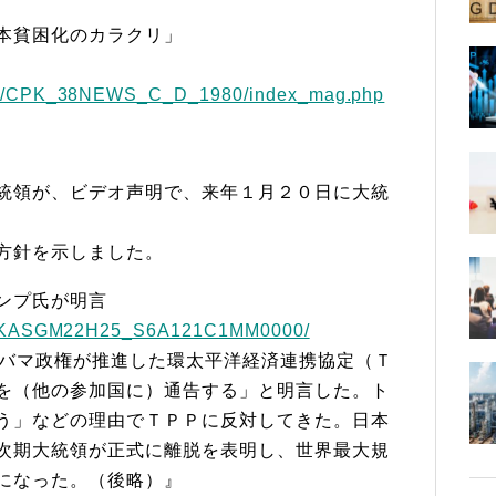
本貧困化のカラクリ」
/sp/CPK_38NEWS_C_D_1980/index_mag.php
統領が、ビデオ声明で、来年１月２０日に大統
方針を示しました。
ンプ氏が明言
/DGKKASGM22H25_S6A121C1MM0000/
バマ政権が推進した環太平洋経済連携協定（Ｔ
を（他の参加国に）通告する」と明言した。ト
う」などの理由でＴＰＰに反対してきた。日本
次期大統領が正式に離脱を表明し、世界最大規
になった。（後略）』