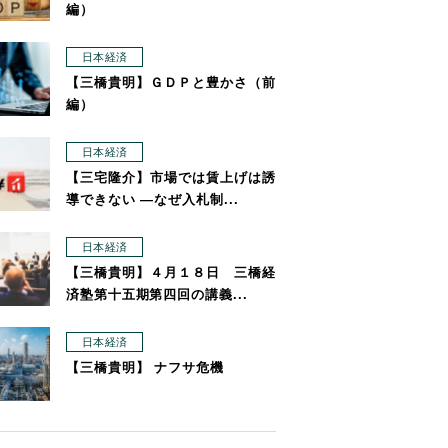
編）
日本経済
【三橋貴明】ＧＤＰと豊かさ（前
編）
日本経済
【三宅隆介】市場では賃上げは誘
導できない ―なぜ入札制...
日本経済
【三橋貴明】４月１８日 三橋経
済塾第十五期第四回の講義...
日本経済
【三橋貴明】 ナフサ危機