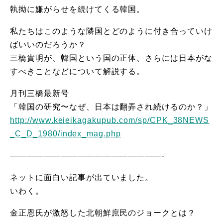
執拗に嫌がらせを続けてくる韓国。
私たちはこのような隣国とどのように付き合っていけ
ばいいのだろうか？
三橋貴明が、韓国という国の正体、さらには日本がな
すべきことなどについて解説する。
月刊三橋最新号
「韓国の研究〜なぜ、日本は翻弄され続けるのか？」
http://www.keieikagakupub.com/sp/CPK_38NEWS
_C_D_1980/index_mag.php
——————————————————-
ネットに面白い記事が出ていました。
いわく。
金正恩氏が激怒した北朝鮮庶民のジョークとは？