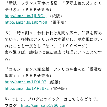
『新訳 フランス革命の省察 「保守主義の父」かく
語りき』（ＰＨＰ研究所）
http://amzn.to/1jLBOcj
（紙版）
http://amzn.to/19bYio8
（電子版）
５）「時々刻々、われわれは見聞を広め、知識を深め
ている。根性はアメリカ魂の本質だし、臆病風に吹か
れたことも一度としてない」（１９０ページ）
裏を返せば、腑抜けに独立達成は無理ということです
ね。
『コモン・センス完全版 アメリカを生んだ「過激な
聖書」』（ＰＨＰ研究所）
http://amzn.to/1lXtL07
（紙版）
http://amzn.to/1AF8Bxz
（電子版）
6）そして、ブログとツイッターはこちらをどうぞ。
ブログ
http://kenjisato1966.com