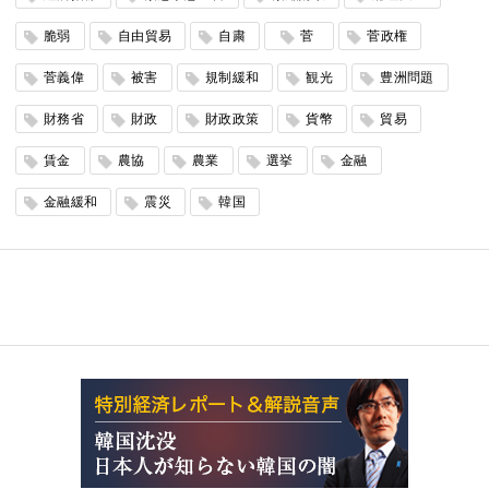
脆弱
自由貿易
自粛
菅
菅政権
菅義偉
被害
規制緩和
観光
豊洲問題
財務省
財政
財政政策
貨幣
貿易
賃金
農協
農業
選挙
金融
金融緩和
震災
韓国