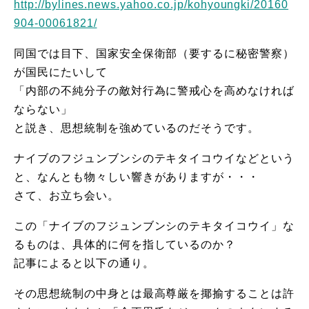
http://bylines.news.yahoo.co.jp/kohyoungki/20160
904-00061821/
同国では目下、国家安全保衛部（要するに秘密警察）
が国民にたいして
「内部の不純分子の敵対行為に警戒心を高めなければ
ならない」
と説き、思想統制を強めているのだそうです。
ナイブのフジュンブンシのテキタイコウイなどという
と、なんとも物々しい響きがありますが・・・
さて、お立ち会い。
この「ナイブのフジュンブンシのテキタイコウイ」な
るものは、具体的に何を指しているのか？
記事によると以下の通り。
その思想統制の中身とは最高尊厳を揶揄することは許