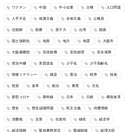
ワクチン
中国
中小企業
主権
人口問題
人手不足
保護主義
全体主義
公務員
北朝鮮
医療
原子力
台湾
国債
国土強靭化
地形
地方
地震
大阪市
大阪都構想
安倍政権
安倍総理
安全保障
実況中継
実質賃金
少子化
少子高齢化
情報リテラシー
感染
憲法
戦争
技術
投資
改革
政治
教育
文化
新型コロナ
新幹線
日本
日銀
構造改革
歴史
歴史認識問題
民主主義
消費増税
消費税
災害
生産性
移民
経済学
経済指標
緊急事態宣言
緊縮財政
総理大臣