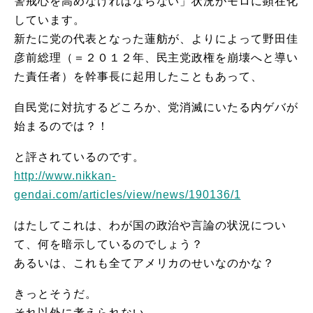
警戒心を高めなければならない」状況がモロに顕在化
しています。
新たに党の代表となった蓮舫が、よりによって野田佳
彦前総理（＝２０１２年、民主党政権を崩壊へと導い
た責任者）を幹事長に起用したこともあって、
自民党に対抗するどころか、党消滅にいたる内ゲバが
始まるのでは？！
と評されているのです。
http://www.nikkan-
gendai.com/articles/view/news/190136/1
はたしてこれは、わが国の政治や言論の状況につい
て、何を暗示しているのでしょう？
あるいは、これも全てアメリカのせいなのかな？
きっとそうだ。
それ以外に考えられない。