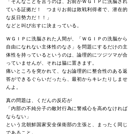
「そんなことを言うのは、お前がＷＧＩＰに洗脳され
ている証拠だ！ つまりお前は敗戦利得者で、潜在的
な反日勢力だ！！」
などと叫び出すに決まっている。
ＷＧＩＰに洗脳された人間が、「ＷＧＩＰの洗脳から
自由になれない主体性のなさ」を問題にするだけの主
体性を持っているというのは、論理的にツジツマが合
っていませんが、それは脇に置きます。
痛いところを突かれて、なお論理的に整合性のある返
答ができるぐらいだったら、最初からキレたりしませ
んよ。
真の問題は、くだんの反応が
「内部の不純分子の敵対行為に警戒心を高めなければ
ならない」
という北朝鮮国家安全保衛部の主張と、まったく同じ
であること。