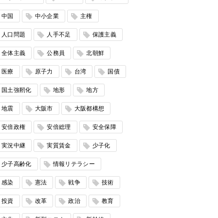
中国
中小企業
主権
人口問題
人手不足
保護主義
全体主義
公務員
北朝鮮
医療
原子力
台湾
国債
国土強靭化
地形
地方
地震
大阪市
大阪都構想
安倍政権
安倍総理
安全保障
実況中継
実質賃金
少子化
少子高齢化
情報リテラシー
感染
憲法
戦争
技術
投資
改革
政治
教育