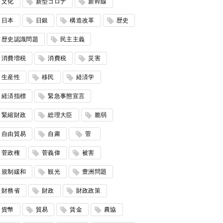
文化
新型コロナ
新幹線
日本
日銀
構造改革
歴史
歴史認識問題
民主主義
消費増税
消費税
災害
生産性
移民
経済学
経済指標
緊急事態宣言
緊縮財政
総理大臣
脆弱
自由貿易
自粛
菅
菅政権
菅義偉
被害
規制緩和
観光
豊洲問題
財務省
財政
財政政策
貨幣
貿易
賃金
農協