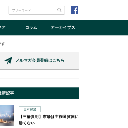
ジア
コラム
アーカイブス
です
メルマガ会員登録はこちら
最新記事
日本経済
【三橋貴明】市場は主権通貨国に
勝てない