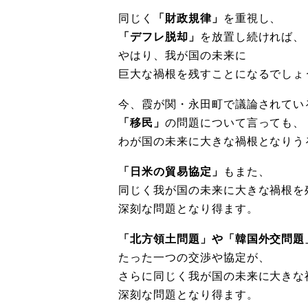
同じく
「財政規律」
を重視し、
「デフレ脱却」
を放置し続ければ、
やはり、我が国の未来に
巨大な禍根を残すことになるでしょ
今、霞が関・永田町で議論されてい
「移民」
の問題について言っても、
わが国の未来に大きな禍根となりう
「日米の貿易協定」
もまた、
同じく我が国の未来に大きな禍根を
深刻な問題となり得ます。
「北方領土問題」や「韓国外交問題
たった一つの交渉や協定が、
さらに同じく我が国の未来に大きな
深刻な問題となり得ます。