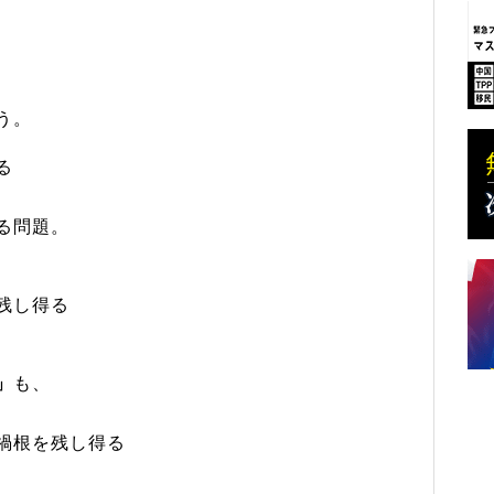
う。
る
る問題。
残し得る
」
も、
禍根を残し得る