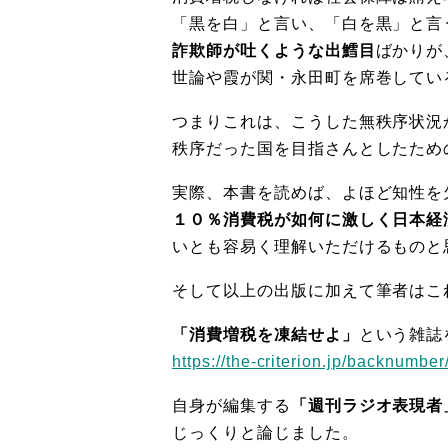
「黒を白」と言い、「白を黒」と言
詐欺師が吐くような出鱈目
ばかりが
世論や霞が関・永田町を席巻してい
つまりこれは、こうした無秩序状況
秩序だった国を目指さんとしたため
実際、本書を読めば、よほど知性を
１０％消費税が如何に激しく日本経
いとも容易く理解いただけるものと
そして以上の出版に加えて筆者はこ
「消費増税を凍結せよ」
という雑誌
https://the-criterion.jp/backnumbe
自身が編集する
「週刊ラジオ表現者
じっくりと論じました。