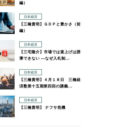
編）
日本経済
【三橋貴明】ＧＤＰと豊かさ（前
編）
日本経済
【三宅隆介】市場では賃上げは誘
導できない ―なぜ入札制...
日本経済
【三橋貴明】４月１８日 三橋経
済塾第十五期第四回の講義...
日本経済
【三橋貴明】 ナフサ危機