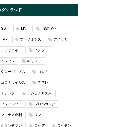
タグクラウド
GDP
MMT
PB黒字化
TPP
アベノミクス
アメリカ
イデオロギー
インフラ
インフレ
ギリシャ
グローバリズム
コロナ
コロナウイルス
デフレ
トランプ
ナショナリズム
ブレグジット
プロパガンダ
マイナス金利
リフレ
ルサンチマン
ロシア
ワクチン