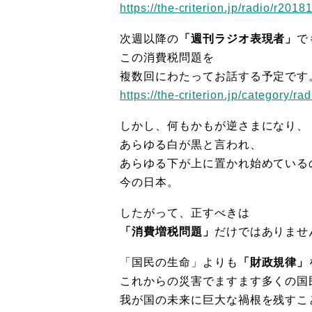
https://the-criterion.jp/radio/r2018
次週以降の
「週刊ラジオ表現者」
で
この消費税問題を
複数回にわたってお話する予定です
https://the-criterion.jp/category/rad
しかし、何もかもが逆さまになり、
あらゆる白が黒と言われ、
あらゆる下が上に置かれ始めている
今の日本。
したがって、正すべきは
「消費増税問題」
だけではありませ
「国民の生命」よりも
「財政規律」
これからの災害でますます多くの国
我が国の未来に巨大な禍根を残すこ