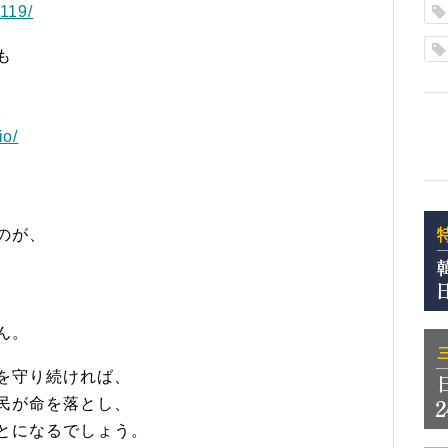
1119/
も
。
io/
のが、
ん。
を守り続ければ、
民が命を落とし、
とになるでしょう。