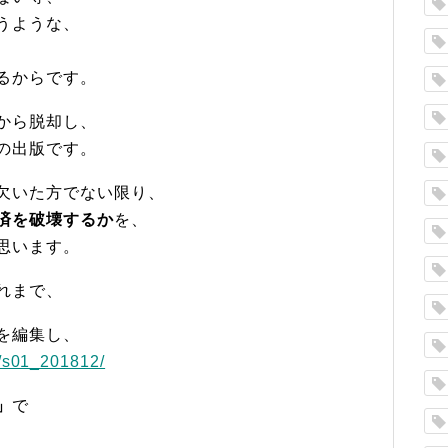
うような、
、
るからです。
から脱却し、
の出版です。
欠いた方でない限り、
済を破壊するか
を、
思います。
れまで、
を編集し、
r/s01_201812/
」
で