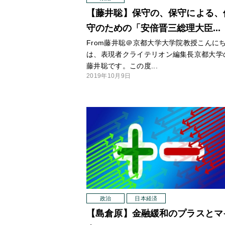
【藤井聡】保守の、保守による、
守のための「安倍晋三総理大臣...
From藤井聡＠京都大学大学院教授こんに
は、表現者クライテリオン編集長京都大学
藤井聡です。この度...
2019年10月9日
政治
日本経済
【島倉原】金融緩和のプラスとマ