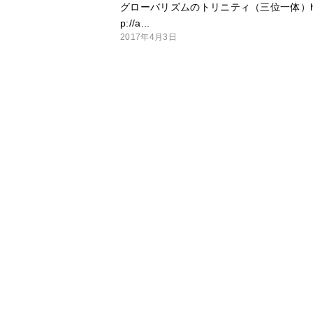
グローバリズムのトリニティ（三位一体）ht
p://a...
2017年4月3日