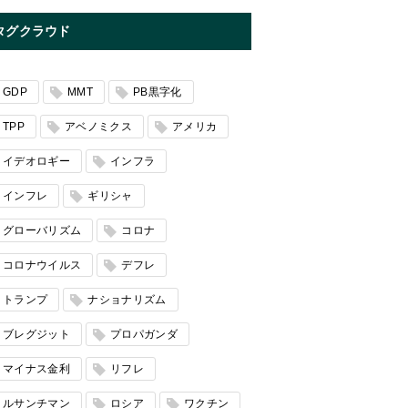
タグクラウド
GDP
MMT
PB黒字化
TPP
アベノミクス
アメリカ
イデオロギー
インフラ
インフレ
ギリシャ
グローバリズム
コロナ
コロナウイルス
デフレ
トランプ
ナショナリズム
ブレグジット
プロパガンダ
マイナス金利
リフレ
ルサンチマン
ロシア
ワクチン