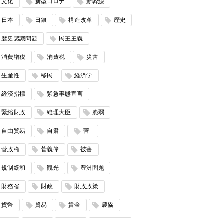
文化
新型コロナ
新幹線
日本
日銀
構造改革
歴史
歴史認識問題
民主主義
消費増税
消費税
災害
生産性
移民
経済学
経済指標
緊急事態宣言
緊縮財政
総理大臣
脆弱
自由貿易
自粛
菅
菅政権
菅義偉
被害
規制緩和
観光
豊洲問題
財務省
財政
財政政策
貨幣
貿易
賃金
農協