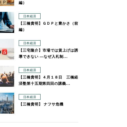
編）
日本経済
【三橋貴明】ＧＤＰと豊かさ（前
編）
日本経済
【三宅隆介】市場では賃上げは誘
導できない ―なぜ入札制...
日本経済
【三橋貴明】４月１８日 三橋経
済塾第十五期第四回の講義...
日本経済
【三橋貴明】 ナフサ危機