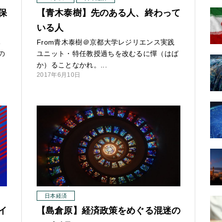
保
【青木泰樹】先のある人、終わって
いる人
ち
From青木泰樹＠京都大学レジリエンス実践
の
ユニット・特任教授過ちを改むるに憚（はば
か）ることなかれ。...
2017年6月10日
日本経済
イ
【島倉原】経済政策をめぐる混迷の